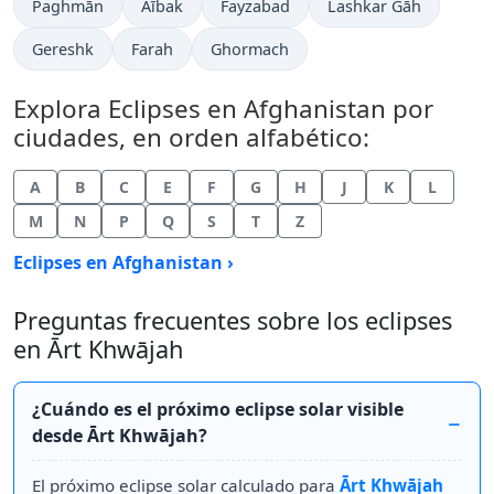
Paghmān
Aībak
Fayzabad
Lashkar Gāh
Gereshk
Farah
Ghormach
Explora Eclipses en Afghanistan por
ciudades, en orden alfabético:
A
B
C
E
F
G
H
J
K
L
M
N
P
Q
S
T
Z
Eclipses en Afghanistan ›
Preguntas frecuentes sobre los eclipses
en Ārt Khwājah
¿Cuándo es el próximo eclipse solar visible
desde Ārt Khwājah?
El próximo eclipse solar calculado para
Ārt Khwājah