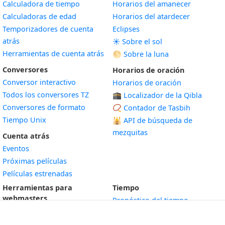
Calculadora de tiempo
Horarios del amanecer
Calculadoras de edad
Horarios del atardecer
Temporizadores de cuenta
Eclipses
atrás
☀️ Sobre el sol
Herramientas de cuenta atrás
🌕 Sobre la luna
Conversores
Horarios de oración
Conversor interactivo
Horarios de oración
Todos los conversores TZ
🕋 Localizador de la Qibla
Conversores de formato
📿 Contador de Tasbih
Tiempo Unix
🕌
API de búsqueda de
mezquitas
Cuenta atrás
Eventos
Próximas películas
Películas estrenadas
Herramientas para
Tiempo
webmasters
Pronóstico del tiempo
Widgets gratis
Índice ICA
Widget
Reloj analógico