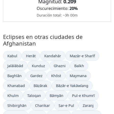
Magnitud:
0.209
Oscurecimiento:
20%
Duración total: ~3h 00m
Eclipses en otras ciudades de
Afghanistan
Kabul
Herāt
Kandahār
Mazār-e Sharīf
Jalālābād
Kunduz
Ghazni
Balkh
Baghlān
Gardez
Khōst
Maymana
Khanabad
Bāzārak
Bāzār-e Yakāwlang
Khulm
Taloqan
Bāmyān
Pul-e Khumrī
Shibirghān
Charikar
Sar-e Pul
Zaranj