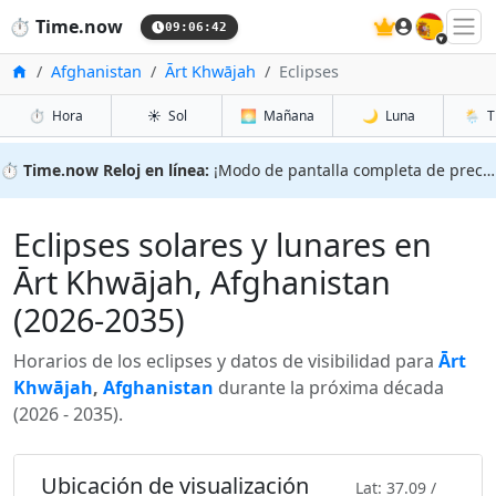
🇪🇸
⏱️
Time.now
09:06:43
Inicio
Afghanistan
Ārt Khwājah
Eclipses
⏱️
Hora
☀️
Sol
🌅
Mañana
🌙
Luna
🌦️
T
⏱️
Time.now Reloj en línea:
¡Modo de pantalla completa de precisión!
Eclipses solares y lunares en
Ārt Khwājah, Afghanistan
(2026-2035)
Horarios de los eclipses y datos de visibilidad para
Ārt
Khwājah
,
Afghanistan
durante la próxima década
(2026 - 2035).
Ubicación de visualización
Lat: 37.09 /