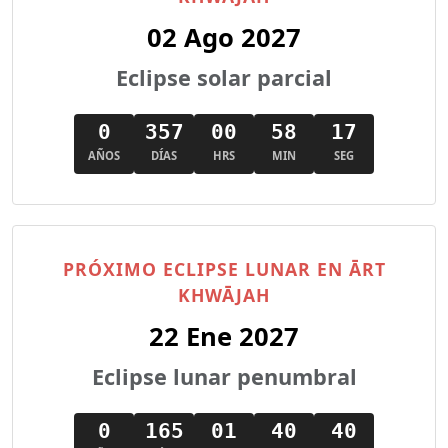
02 Ago 2027
Eclipse solar parcial
0
357
00
58
16
AÑOS
DÍAS
HRS
MIN
SEG
PRÓXIMO ECLIPSE LUNAR EN ĀRT
KHWĀJAH
22 Ene 2027
Eclipse lunar penumbral
0
165
01
40
39