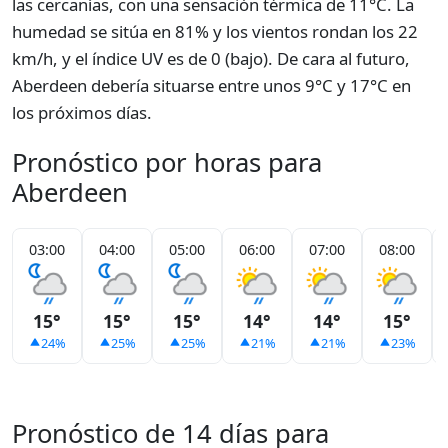
las cercanías, con una sensación térmica de 11°C. La
humedad se sitúa en 81% y los vientos rondan los 22
km/h, y el índice UV es de 0 (bajo). De cara al futuro,
Aberdeen debería situarse entre unos 9°C y 17°C en
los próximos días.
Pronóstico por horas para
Aberdeen
03:00
04:00
05:00
06:00
07:00
08:00
15°
15°
15°
14°
14°
15°
24%
25%
25%
21%
21%
23%
Pronóstico de 14 días para