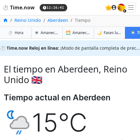
🇪🇸
⏱️
Time.now
11:16:42
Inicio
Reino Unido
Aberdeen
Tiempo
en Aberdeen
en Aberdeen
en Abe
en Abe
⏱️
Hora
☀️
Amanecer y atardecer
🌅
Amanecer y atardecer mañana
🌙
Fases lunares
🌦️
T
⏱️
Time.now Reloj en línea:
¡Modo de pantalla completa de precisión!
El tiempo en Aberdeen, Reino
Unido 🇬🇧
Tiempo actual en Aberdeen
15°C