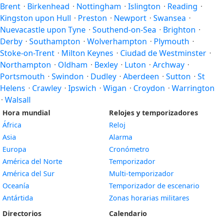
Brent
·
Birkenhead
·
Nottingham
·
Islington
·
Reading
·
Kingston upon Hull
·
Preston
·
Newport
·
Swansea
·
Nuevacastle upon Tyne
·
Southend-on-Sea
·
Brighton
·
Derby
·
Southampton
·
Wolverhampton
·
Plymouth
·
Stoke-on-Trent
·
Milton Keynes
·
Ciudad de Westminster
·
Northampton
·
Oldham
·
Bexley
·
Luton
·
Archway
·
Portsmouth
·
Swindon
·
Dudley
·
Aberdeen
·
Sutton
·
St
Helens
·
Crawley
·
Ipswich
·
Wigan
·
Croydon
·
Warrington
·
Walsall
Hora mundial
Relojes y temporizadores
África
Reloj
Asia
Alarma
Europa
Cronómetro
América del Norte
Temporizador
América del Sur
Multi-temporizador
Oceanía
Temporizador de escenario
Antártida
Zonas horarias militares
Directorios
Calendario