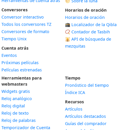
Herramientas de cuenta atrás
🌕 Sobre la luna
Conversores
Horarios de oración
Conversor interactivo
Horarios de oración
Todos los conversores TZ
🕋 Localizador de la Qibla
Conversores de formato
📿 Contador de Tasbih
Tiempo Unix
🕌
API de búsqueda de
mezquitas
Cuenta atrás
Eventos
Próximas películas
Películas estrenadas
Herramientas para
Tiempo
webmasters
Pronóstico del tiempo
Widgets gratis
Índice ICA
Widget
Reloj analógico
Recursos
Widget
Reloj digital
Artículos
Widget
Reloj de texto
Artículos destacados
Widget
Reloj de palabras
Guías del comprador
Temporizador de Cuenta