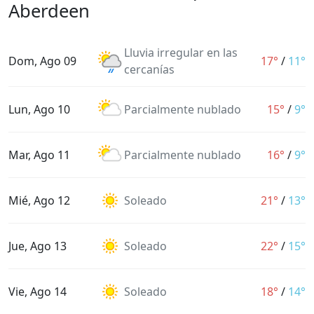
Aberdeen
Lluvia irregular en las
Dom, Ago 09
17°
/
11°
cercanías
Lun, Ago 10
Parcialmente nublado
15°
/
9°
Mar, Ago 11
Parcialmente nublado
16°
/
9°
Mié, Ago 12
Soleado
21°
/
13°
Jue, Ago 13
Soleado
22°
/
15°
Vie, Ago 14
Soleado
18°
/
14°