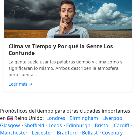
Clima vs Tiempo y Por qué la Gente Los
Confunde
La gente suele usar las palabras tiempo y clima como si
significaran lo mismo. Ambos describen la atmósfera,
pero cuenta...
Leer más
→
Pronósticos del tiempo para otras ciudades importantes
en
🇬🇧
Reino Unido:
Londres
·
Birmingham
·
Liverpool
·
Glasgow
·
Sheffield
·
Leeds
·
Edinburgh
·
Bristol
·
Cardiff
·
Manchester
·
Leicester
·
Bradford
·
Belfast
·
Coventry
·