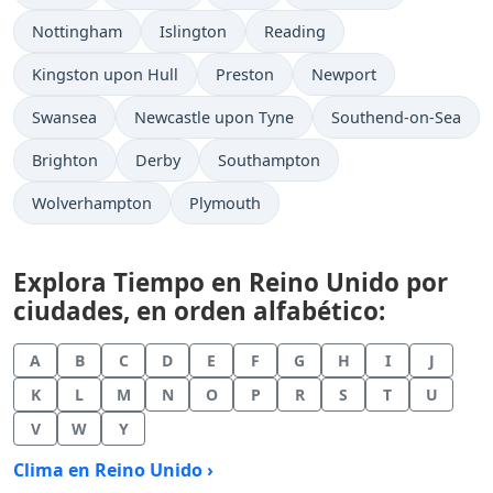
Nottingham
Islington
Reading
Kingston upon Hull
Preston
Newport
Swansea
Newcastle upon Tyne
Southend-on-Sea
Brighton
Derby
Southampton
Wolverhampton
Plymouth
Explora Tiempo en Reino Unido por
ciudades, en orden alfabético:
A
B
C
D
E
F
G
H
I
J
K
L
M
N
O
P
R
S
T
U
V
W
Y
Clima en Reino Unido ›