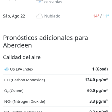
cercanías
Sáb, Ago 22
Nublado
14°
/
11°
Pronósticos adicionales para
Aberdeen
Calidad del aire
💨 US EPA Index
1 (Good)
CO (Carbon Monoxide)
124.0 μg/m³
O₃ (Ozone)
60.0 μg/m³
NO₂ (Nitrogen Dioxide)
3.3 μg/m³