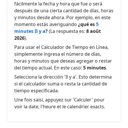
minutes
minutes
2026
fácilmente la fecha y hora que fue o será
2026
después de una cierta cantidad de días, horas
8
y minutos desde ahora. Por ejemplo, en este
Il y a 5
Dans 5
8 août
août
momento estás averiguando
¿qué es
5
minutes
minutes
2026
2026
minutes Il y a
?
(La respuesta es:
8 août
2026
).
8
Il y a 6
Dans 6
8 août
Para usar el Calculador de Tiempo en Línea,
août
minutes
minutes
2026
simplemente ingresa el número de días,
2026
horas y minutos que deseas agregar o restar
del tiempo actual. En este caso:
5 minutes
.
8
Il y a 7
Dans 7
8 août
août
Selecciona la dirección 'Il y a'. Esto determina
minutes
minutes
2026
2026
si el calculador suma o resta la cantidad de
tiempo especificada.
8
Il y a 8
Dans 8
8 août
Une fois saisi, appuyez sur 'Calculer' pour
août
minutes
minutes
2026
voir la date, l'heure et le calendrier exacts.
2026
8
Il y a 9
Dans 9
8 août