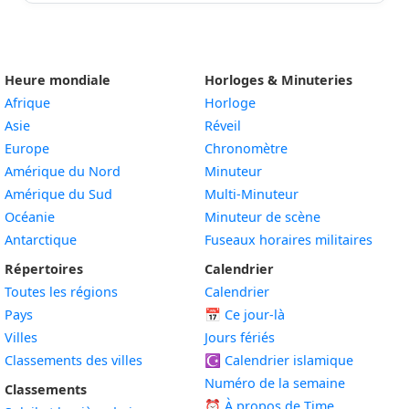
8
Il y a 19
Dans 19
8 août
août
minutes
minutes
2026
2026
Heure mondiale
Horloges & Minuteries
8
Il y a 20
Dans 20
8 août
Afrique
Horloge
août
minutes
minutes
2026
Asie
Réveil
2026
Europe
Chronomètre
Amérique du Nord
Minuteur
Amérique du Sud
Multi-Minuteur
Océanie
Minuteur de scène
Antarctique
Fuseaux horaires militaires
Répertoires
Calendrier
Toutes les régions
Calendrier
Pays
📅
Ce jour-là
Villes
Jours fériés
Classements des villes
☪️
Calendrier islamique
Numéro de la semaine
Classements
⏰ À propos de Time