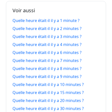
août
minutes
minutes
2026
2026
Voir aussi
8
Quelle heure était-il il y a 1 minute ?
Il y a 10
Dans 10
8 août
août
minutes
minutes
2026
Quelle heure était-il il y a 2 minutes ?
2026
Quelle heure était-il il y a 3 minutes ?
8
Il y a 11
Dans 11
8 août
Quelle heure était-il il y a 4 minutes ?
août
minutes
minutes
2026
Quelle heure était-il il y a 6 minutes ?
2026
Quelle heure était-il il y a 7 minutes ?
8
Il y a 12
Dans 12
8 août
Quelle heure était-il il y a 8 minutes ?
août
minutes
minutes
2026
2026
Quelle heure était-il il y a 9 minutes ?
Quelle heure était-il il y a 10 minutes ?
8
Il y a 13
Dans 13
8 août
Quelle heure était-il il y a 15 minutes ?
août
minutes
minutes
2026
2026
Quelle heure était-il il y a 20 minutes ?
Quelle heure était-il il y a 30 minutes ?
8