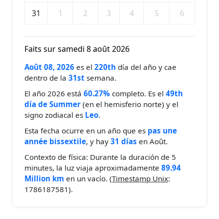
31
1
2
3
4
5
6
Faits sur samedi 8 août 2026
Août 08, 2026
es el
220th
día del año y cae
dentro de la
31st
semana.
El año 2026 está
60.27%
completo. Es el
49th
día de Summer
(en el hemisferio norte) y el
signo zodiacal es
Leo
.
Esta fecha ocurre en un año que es
pas une
année bissextile
, y hay
31 días
en Août.
Contexto de física: Durante la duración de 5
minutes, la luz viaja aproximadamente
89.94
Million km
en un vacío. (
Timestamp Unix
:
1786187581).