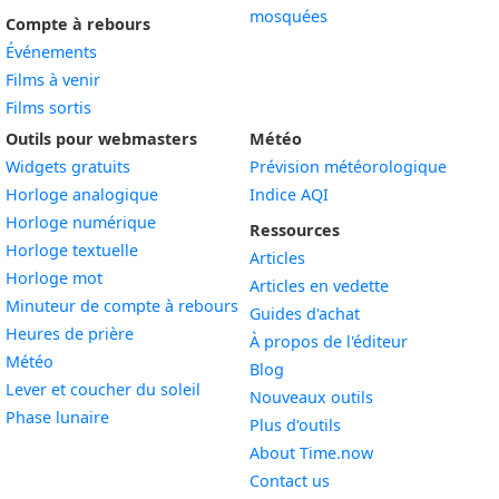
mosquées
Compte à rebours
Événements
Films à venir
Films sortis
Outils pour webmasters
Météo
Widgets gratuits
Prévision météorologique
Widget
Horloge analogique
Indice AQI
Widget
Horloge numérique
Ressources
Widget
Horloge textuelle
Articles
Widget
Horloge mot
Articles en vedette
Widget
Minuteur de compte à rebours
Guides d'achat
Widget
Heures de prière
À propos de l'éditeur
Widget
Météo
Blog
Widget
Lever et coucher du soleil
Nouveaux outils
Widget
Phase lunaire
Plus d'outils
About Time.now
Contact us