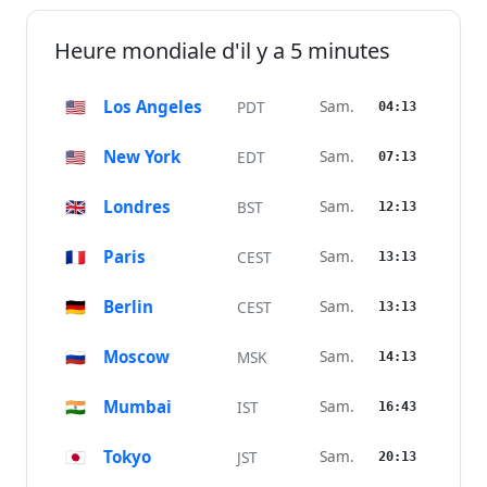
Heure mondiale d'il y a 5 minutes
🇺🇸
Los Angeles
Sam.
PDT
04:13
🇺🇸
New York
Sam.
EDT
07:13
🇬🇧
Londres
Sam.
BST
12:13
🇫🇷
Paris
Sam.
CEST
13:13
🇩🇪
Berlin
Sam.
CEST
13:13
🇷🇺
Moscow
Sam.
MSK
14:13
🇮🇳
Mumbai
Sam.
IST
16:43
🇯🇵
Tokyo
Sam.
JST
20:13