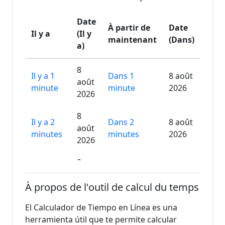
Date
À partir de
Date
Il y a
(Il y
maintenant
(Dans)
a)
8
Il y a 1
Dans 1
8 août
août
minute
minute
2026
2026
8
Il y a 2
Dans 2
8 août
août
minutes
minutes
2026
2026
8
Il y a 3
Dans 3
8 août
août
minutes
minutes
2026
À propos de l'outil de calcul du temps
2026
El Calculador de Tiempo en Línea es una
8
Il y a 4
Dans 4
8 août
herramienta útil que te permite calcular
août