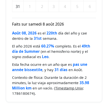
31
1
2
3
4
5
6
Faits sur samedi 8 août 2026
Août 08, 2026
es el
220th
día del año y cae
dentro de la
31st
semana.
El año 2026 está
60.27%
completo. Es el
49th
día de Summer
(en el hemisferio norte) y el
signo zodiacal es
Leo
.
Esta fecha ocurre en un año que es
pas une
année bissextile
, y hay
31 días
en Août.
Contexto de física: Durante la duración de 2
minutes, la luz viaja aproximadamente
35.98
Million km
en un vacío. (
Timestamp Unix
:
1786180674).