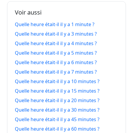
août
minutes
minutes
2026
2026
Voir aussi
8
Quelle heure était-il il y a 1 minute ?
Il y a 10
Dans 10
8 août
août
minutes
minutes
2026
Quelle heure était-il il y a 3 minutes ?
2026
Quelle heure était-il il y a 4 minutes ?
8
Il y a 11
Dans 11
8 août
Quelle heure était-il il y a 5 minutes ?
août
minutes
minutes
2026
Quelle heure était-il il y a 6 minutes ?
2026
Quelle heure était-il il y a 7 minutes ?
8
Il y a 12
Dans 12
8 août
Quelle heure était-il il y a 10 minutes ?
août
minutes
minutes
2026
2026
Quelle heure était-il il y a 15 minutes ?
Quelle heure était-il il y a 20 minutes ?
8
Il y a 13
Dans 13
8 août
Quelle heure était-il il y a 30 minutes ?
août
minutes
minutes
2026
2026
Quelle heure était-il il y a 45 minutes ?
Quelle heure était-il il y a 60 minutes ?
8