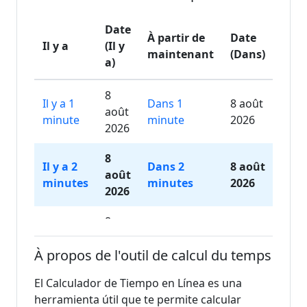
Date
À partir de
Date
Il y a
(Il y
maintenant
(Dans)
a)
8
Il y a 1
Dans 1
8 août
août
minute
minute
2026
2026
8
Il y a 2
Dans 2
8 août
août
minutes
minutes
2026
2026
8
Il y a 3
Dans 3
8 août
août
minutes
minutes
2026
À propos de l'outil de calcul du temps
2026
El Calculador de Tiempo en Línea es una
8
Il y a 4
Dans 4
8 août
herramienta útil que te permite calcular
août