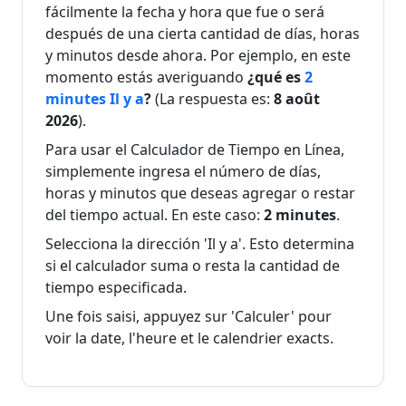
minutes
minutes
2026
fácilmente la fecha y hora que fue o será
2026
después de una cierta cantidad de días, horas
8
y minutos desde ahora. Por ejemplo, en este
Il y a 5
Dans 5
8 août
août
momento estás averiguando
¿qué es
2
minutes
minutes
2026
2026
minutes Il y a
?
(La respuesta es:
8 août
2026
).
8
Il y a 6
Dans 6
8 août
Para usar el Calculador de Tiempo en Línea,
août
minutes
minutes
2026
simplemente ingresa el número de días,
2026
horas y minutos que deseas agregar o restar
del tiempo actual. En este caso:
2 minutes
.
8
Il y a 7
Dans 7
8 août
août
Selecciona la dirección 'Il y a'. Esto determina
minutes
minutes
2026
2026
si el calculador suma o resta la cantidad de
tiempo especificada.
8
Il y a 8
Dans 8
8 août
Une fois saisi, appuyez sur 'Calculer' pour
août
minutes
minutes
2026
voir la date, l'heure et le calendrier exacts.
2026
8
Il y a 9
Dans 9
8 août