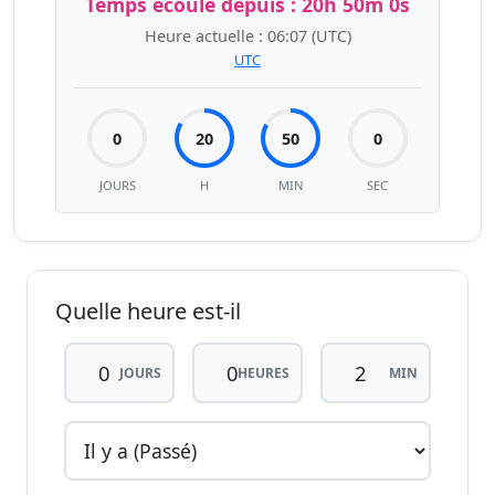
Temps écoulé depuis :
20h 50m 1s
Heure actuelle :
06:07
(UTC)
UTC
0
20
50
1
JOURS
H
MIN
SEC
Quelle heure est-il
JOURS
HEURES
MIN