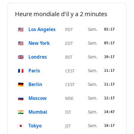
Heure mondiale d'il y a 2 minutes
🇺🇸
Los Angeles
Sam.
PDT
02:17
🇺🇸
New York
Sam.
EDT
05:17
🇬🇧
Londres
Sam.
BST
10:17
🇫🇷
Paris
Sam.
CEST
11:17
🇩🇪
Berlin
Sam.
CEST
11:17
🇷🇺
Moscow
Sam.
MSK
12:17
🇮🇳
Mumbai
Sam.
IST
14:47
🇯🇵
Tokyo
Sam.
JST
18:17