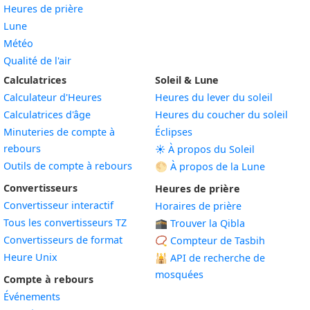
3
Heures de prière
Il y a 34
Dans 34
3 août
août
Lune
minutes
minutes
2026
2026
Météo
Qualité de l'air
3
Il y a 35
Dans 35
3 août
Calculatrices
Soleil & Lune
août
minutes
minutes
2026
Calculateur d'Heures
Heures du lever du soleil
2026
Calculatrices d'âge
Heures du coucher du soleil
Minuteries de compte à
Éclipses
3
Il y a 36
Dans 36
3 août
rebours
août
☀️ À propos du Soleil
minutes
minutes
2026
Outils de compte à rebours
2026
🌕 À propos de la Lune
Convertisseurs
Heures de prière
3
Il y a 37
Dans 37
3 août
Convertisseur interactif
Horaires de prière
août
minutes
minutes
2026
Tous les convertisseurs TZ
🕋 Trouver la Qibla
2026
Convertisseurs de format
📿 Compteur de Tasbih
Heure Unix
🕌
API de recherche de
3
Il y a 38
Dans 38
3 août
mosquées
août
Compte à rebours
minutes
minutes
2026
2026
Événements