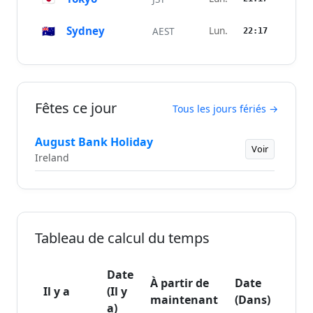
🇦🇺
Sydney
Lun.
AEST
22:17
Fêtes ce jour
Tous les jours fériés →
August Bank Holiday
Voir
Ireland
Tableau de calcul du temps
Date
À partir de
Date
Il y a
(Il y
maintenant
(Dans)
a)