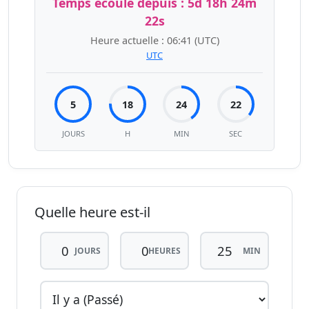
Temps écoulé depuis :
5d 18h 24m
22s
Heure actuelle :
06:41
(UTC)
UTC
5
18
24
22
JOURS
H
MIN
SEC
Quelle heure est-il
JOURS
HEURES
MIN