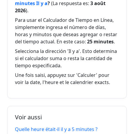
2026
minutes Il y a
?
(La respuesta es:
3 août
2026
).
3
Il y a 15
Dans 15
3 août
Para usar el Calculador de Tiempo en Línea,
août
minutes
minutes
2026
simplemente ingresa el número de días,
2026
horas y minutos que deseas agregar o restar
del tiempo actual. En este caso:
25 minutes
.
3
Il y a 16
Dans 16
3 août
août
Selecciona la dirección 'Il y a'. Esto determina
minutes
minutes
2026
2026
si el calculador suma o resta la cantidad de
tiempo especificada.
3
Il y a 17
Dans 17
3 août
Une fois saisi, appuyez sur 'Calculer' pour
août
minutes
minutes
2026
voir la date, l'heure et le calendrier exacts.
2026
3
Il y a 18
Dans 18
3 août
août
minutes
minutes
2026
2026
Voir aussi
3
Quelle heure était-il il y a 5 minutes ?
Il y a 19
Dans 19
3 août
août