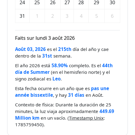
24
25
26
27
28
29
30
31
1
2
3
4
5
6
Faits sur lundi 3 août 2026
Août 03, 2026
es el
215th
día del año y cae
dentro de la
31st
semana.
El año 2026 está
58.90%
completo. Es el
44th
día de Summer
(en el hemisferio norte) y el
signo zodiacal es
Leo
.
Esta fecha ocurre en un año que es
pas une
année bissextile
, y hay
31 días
en Août.
Contexto de física: Durante la duración de 25
minutes, la luz viaja aproximadamente
449.69
Million km
en un vacío. (
Timestamp Unix
:
1785759450).