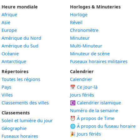
Il y a 29
Dans 29
3 août
août
Heure mondiale
Horloges & Minuteries
minutes
minutes
2026
2026
Afrique
Horloge
Asie
Réveil
3
Europe
Chronomètre
Il y a 30
Dans 30
3 août
août
Amérique du Nord
Minuteur
minutes
minutes
2026
2026
Amérique du Sud
Multi-Minuteur
Océanie
Minuteur de scène
3
Il y a 31
Dans 31
3 août
Antarctique
Fuseaux horaires militaires
août
minutes
minutes
2026
2026
Répertoires
Calendrier
Toutes les régions
Calendrier
3
Pays
📅
Ce jour-là
Il y a 32
Dans 32
3 août
août
Villes
Jours fériés
minutes
minutes
2026
2026
Classements des villes
☪️
Calendrier islamique
Numéro de la semaine
Classements
3
Il y a 33
Dans 33
3 août
⏰ À propos de Time
Soleil et lumière du jour
août
minutes
minutes
2026
🌐 À propos du fuseau horaire
Géographie
2026
🎉 Jours fériés
Fuseaux horaires