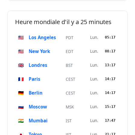
Heure mondiale d'il y a 25 minutes
🇺🇸
Los Angeles
Lun.
PDT
05:17
🇺🇸
New York
Lun.
EDT
08:17
🇬🇧
Londres
Lun.
BST
13:17
🇫🇷
Paris
Lun.
CEST
14:17
🇩🇪
Berlin
Lun.
CEST
14:17
🇷🇺
Moscow
Lun.
MSK
15:17
🇮🇳
Mumbai
Lun.
IST
17:47
🇯🇵
Tokyo
Lun.
JST
21:17