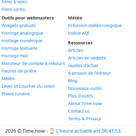
Films à venir
3
Films sortis
Il y a 39
Dans 39
3 août
août
minutes
minutes
2026
Outils pour webmasters
Météo
2026
Widgets gratuits
Prévision météorologique
Widget
Horloge analogique
Indice AQI
3
Il y a 40
Dans 40
3 août
Widget
Horloge numérique
août
Ressources
minutes
minutes
2026
Widget
Horloge textuelle
2026
Articles
Widget
Horloge mot
Articles en vedette
Widget
Minuteur de compte à rebours
Guides d'achat
Widget
Heures de prière
À propos de l'éditeur
Widget
Météo
Blog
Widget
Lever et coucher du soleil
Nouveaux outils
Widget
Phase lunaire
Plus d'outils
About Time.now
Contact us
Terms & Privacy
2026 © Time.now - ⌚
L'heure actuelle est 06:41:53
.