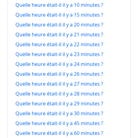
minutes
minutes
2026
Quelle heure était-il il y a 10 minutes ?
2026
Quelle heure était-il il y a 15 minutes ?
3
Il y a 20
Dans 20
3 août
Quelle heure était-il il y a 20 minutes ?
août
minutes
minutes
2026
Quelle heure était-il il y a 21 minutes ?
2026
Quelle heure était-il il y a 22 minutes ?
3
Il y a 21
Dans 21
3 août
Quelle heure était-il il y a 23 minutes ?
août
minutes
minutes
2026
2026
Quelle heure était-il il y a 24 minutes ?
Quelle heure était-il il y a 26 minutes ?
3
Il y a 22
Dans 22
3 août
Quelle heure était-il il y a 27 minutes ?
août
minutes
minutes
2026
2026
Quelle heure était-il il y a 28 minutes ?
Quelle heure était-il il y a 29 minutes ?
3
Il y a 23
Dans 23
3 août
août
Quelle heure était-il il y a 30 minutes ?
minutes
minutes
2026
2026
Quelle heure était-il il y a 45 minutes ?
Quelle heure était-il il y a 60 minutes ?
3
Il y a 24
Dans 24
3 août