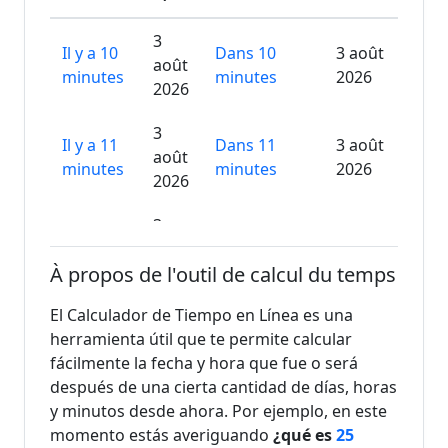
3
Il y a 10
Dans 10
3 août
août
minutes
minutes
2026
2026
3
Il y a 11
Dans 11
3 août
août
minutes
minutes
2026
2026
3
Il y a 12
Dans 12
3 août
août
minutes
minutes
2026
À propos de l'outil de calcul du temps
2026
El Calculador de Tiempo en Línea es una
3
Il y a 13
Dans 13
3 août
herramienta útil que te permite calcular
août
minutes
minutes
2026
fácilmente la fecha y hora que fue o será
2026
después de una cierta cantidad de días, horas
3
y minutos desde ahora. Por ejemplo, en este
Il y a 14
Dans 14
3 août
août
momento estás averiguando
¿qué es
25
minutes
minutes
2026