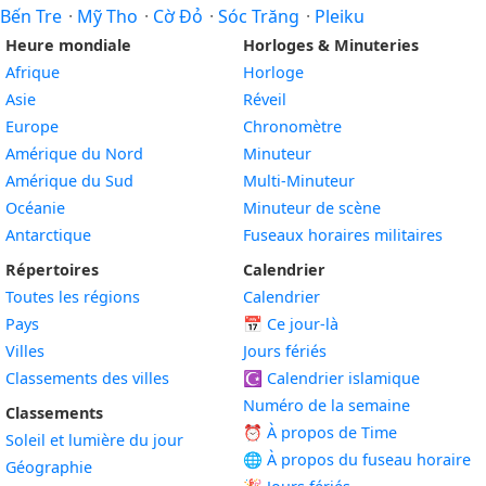
Bến Tre
·
Mỹ Tho
·
Cờ Đỏ
·
Sóc Trăng
·
Pleiku
Heure mondiale
Horloges & Minuteries
Afrique
Horloge
Asie
Réveil
Europe
Chronomètre
Amérique du Nord
Minuteur
Amérique du Sud
Multi-Minuteur
Océanie
Minuteur de scène
Antarctique
Fuseaux horaires militaires
Répertoires
Calendrier
Toutes les régions
Calendrier
Pays
📅
Ce jour-là
Villes
Jours fériés
Classements des villes
☪️
Calendrier islamique
Numéro de la semaine
Classements
⏰ À propos de Time
Soleil et lumière du jour
🌐 À propos du fuseau horaire
Géographie