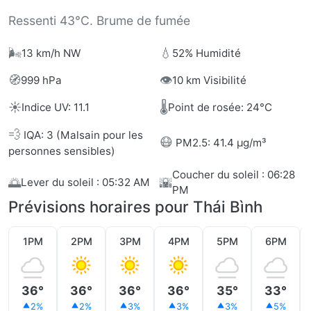
Ressenti 43°C. Brume de fumée
🌬️
💧
13 km/h NW
52% Humidité
🧭
👁️
999 hPa
10 km Visibilité
☀️
🌡️
Indice UV: 11.1
Point de rosée: 24°C
💨
IQA: 3 (Malsain pour les
😷
PM2.5: 41.4 µg/m³
personnes sensibles)
Coucher du soleil : 06:28
🌅
🌇
Lever du soleil : 05:32 AM
PM
Prévisions horaires pour Thái Bình
1PM
2PM
3PM
4PM
5PM
6PM
36°
36°
36°
36°
35°
33°
2%
2%
3%
3%
3%
5%