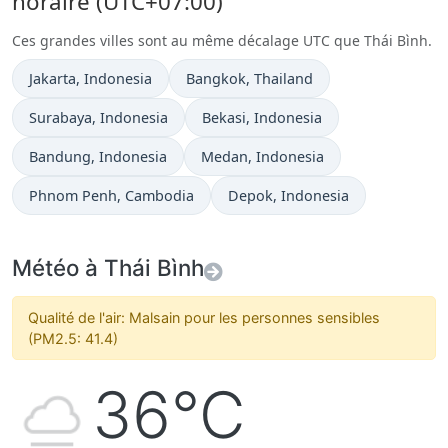
horaire (UTC+07:00)
Ces grandes villes sont au même décalage UTC que Thái Bình.
Heure actuelle à
Heure actuelle à
Jakarta
, Indonesia
Bangkok
, Thailand
Heure actuelle à
Heure actuelle à
Surabaya
, Indonesia
Bekasi
, Indonesia
Heure actuelle à
Heure actuelle à
Bandung
, Indonesia
Medan
, Indonesia
Heure actuelle à
Heure actuelle à
Phnom Penh
, Cambodia
Depok
, Indonesia
Météo à Thái Bình
Qualité de l'air: Malsain pour les personnes sensibles
(PM2.5: 41.4)
36°C