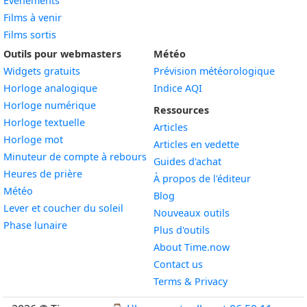
Événements
Films à venir
Films sortis
Outils pour webmasters
Météo
Widgets gratuits
Prévision météorologique
Widget
Horloge analogique
Indice AQI
Widget
Horloge numérique
Ressources
Widget
Horloge textuelle
Articles
Widget
Horloge mot
Articles en vedette
Widget
Minuteur de compte à rebours
Guides d'achat
Widget
Heures de prière
À propos de l'éditeur
Widget
Météo
Blog
Widget
Lever et coucher du soleil
Nouveaux outils
Widget
Phase lunaire
Plus d'outils
About Time.now
Contact us
Terms & Privacy