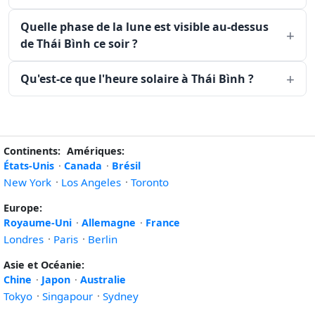
Quelle phase de la lune est visible au-dessus
de Thái Bình ce soir ?
Qu'est-ce que l'heure solaire à Thái Bình ?
Continents:
Amériques:
États-Unis
·
Canada
·
Brésil
New York
·
Los Angeles
·
Toronto
Europe:
Royaume-Uni
·
Allemagne
·
France
Londres
·
Paris
·
Berlin
Asie et Océanie:
Chine
·
Japon
·
Australie
Tokyo
·
Singapour
·
Sydney