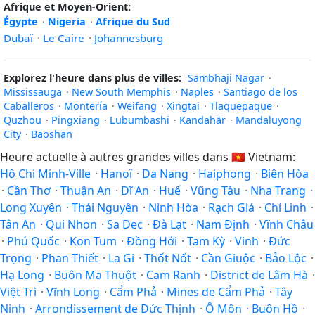
Afrique et Moyen-Orient:
Égypte
·
Nigeria
·
Afrique du Sud
Dubaï
·
Le Caire
·
Johannesburg
Explorez l'heure dans plus de villes:
Sambhaji Nagar
·
Mississauga
·
New South Memphis
·
Naples
·
Santiago de los
Caballeros
·
Montería
·
Weifang
·
Xingtai
·
Tlaquepaque
·
Quzhou
·
Pingxiang
·
Lubumbashi
·
Kandahār
·
Mandaluyong
City
·
Baoshan
Heure actuelle à autres grandes villes dans
🇻🇳
Vietnam:
Hô Chi Minh-Ville
·
Hanoï
·
Da Nang
·
Haiphong
·
Biên Hòa
·
Cần Thơ
·
Thuận An
·
Dĩ An
·
Huế
·
Vũng Tàu
·
Nha Trang
·
Long Xuyên
·
Thái Nguyên
·
Ninh Hòa
·
Rạch Giá
·
Chí Linh
·
Tân An
·
Qui Nhon
·
Sa Dec
·
Đà Lạt
·
Nam Định
·
Vĩnh Châu
·
Phú Quốc
·
Kon Tum
·
Đồng Hới
·
Tam Kỳ
·
Vinh
·
Đức
Trọng
·
Phan Thiết
·
La Gi
·
Thốt Nốt
·
Cần Giuộc
·
Bảo Lộc
·
Hạ Long
·
Buôn Ma Thuột
·
Cam Ranh
·
District de Lâm Hà
·
Việt Trì
·
Vĩnh Long
·
Cẩm Phả
·
Mines de Cẩm Phả
·
Tây
Ninh
·
Arrondissement de Đức Thịnh
·
Ô Môn
·
Buôn Hồ
·