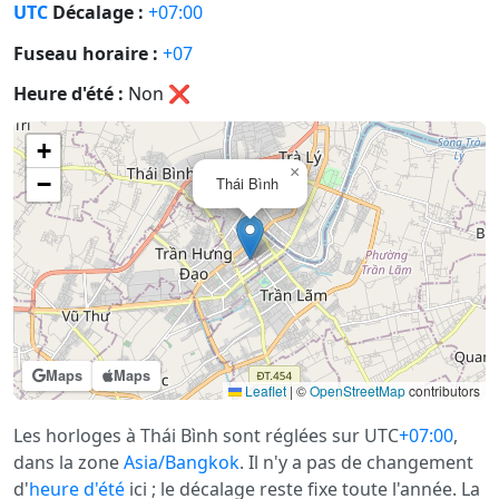
UTC
Décalage :
+07:00
Fuseau horaire :
+07
Heure d'été :
Non
❌
+
×
−
Thái Bình
Maps
Maps
Leaflet
|
©
OpenStreetMap
contributors
Les horloges à Thái Bình sont réglées sur UTC
+07:00
,
dans la zone
Asia/Bangkok
. Il n'y a pas de changement
d'
heure d'été
ici ; le décalage reste fixe toute l'année. La