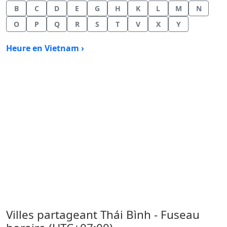
B
C
D
E
G
H
K
L
M
N
O
P
Q
R
S
T
V
X
Y
Heure en Vietnam ›
Villes partageant Thái Bình - Fuseau