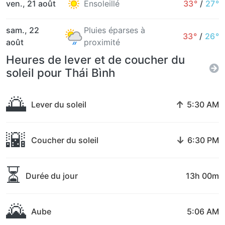
ven., 21 août
Ensoleillé
33°
/
27°
sam., 22
Pluies éparses à
33°
/
26°
août
proximité
Heures de lever et de coucher du
soleil pour Thái Bình
🌅
↑
Lever du soleil
5:30 AM
🌇
↓
Coucher du soleil
6:30 PM
⏳
Durée du jour
13h 00m
🌄
Aube
5:06 AM