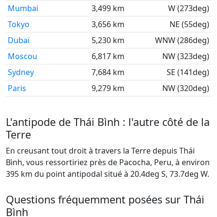
Mumbai
3,499 km
W (273deg)
Tokyo
3,656 km
NE (55deg)
Dubaï
5,230 km
WNW (286deg)
Moscou
6,817 km
NW (323deg)
Sydney
7,684 km
SE (141deg)
Paris
9,279 km
NW (320deg)
L'antipode de Thái Bình : l'autre côté de la
Terre
En creusant tout droit à travers la Terre depuis Thái
Bình, vous ressortiriez près de Pacocha, Peru, à environ
395 km du point antipodal situé à 20.4deg S, 73.7deg W.
Questions fréquemment posées sur Thái
Bình