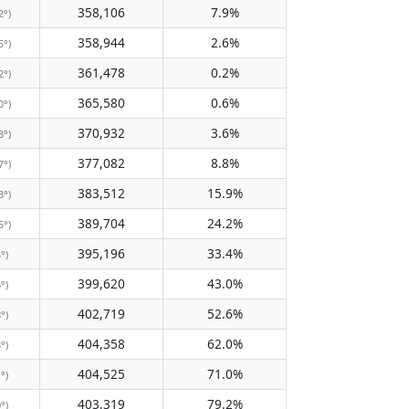
358,106
7.9%
2°)
358,944
2.6%
5°)
361,478
0.2%
2°)
365,580
0.6%
0°)
370,932
3.6%
3°)
377,082
8.8%
7°)
383,512
15.9%
3°)
389,704
24.2%
5°)
395,196
33.4%
5°)
399,620
43.0%
6°)
402,719
52.6%
8°)
404,358
62.0%
3°)
404,525
71.0%
1°)
403,319
79.2%
0°)