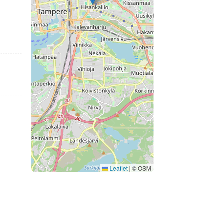
Leaflet
|
© OSM