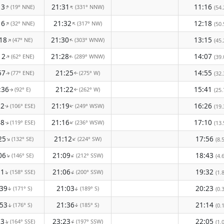
13
21:31
11:16
(19° NNE)
(331° NNW)
↑
↑
(54.
16
21:32
12:18
(32° NNE)
(317° NW)
↑
↑
(50.
18
21:30
13:15
(47° NE)
(303° WNW)
↑
↑
(45.
12
21:28
14:07
(62° ENE)
(289° WNW)
↑
(39.
↑
57
21:25
14:55
(77° ENE)
(275° W)
(32.
↑
↑
:36
21:22
15:41
(92° E)
(262° W)
(25.
↑
↑
12
21:19
16:26
(106° ESE)
(249° WSW)
(19.
↑
↑
48
21:16
17:10
(119° ESE)
(236° WSW)
↑
↑
(13.
25
21:12
17:56
(132° SE)
(224° SW)
↑
↑
(8.
06
21:09
18:43
(146° SE)
(212° SSW)
↑
↑
(4.
51
21:06
19:32
(158° SSE)
(200° SSW)
↑
↑
(1.
:39
21:03
20:23
(171° S)
(189° S)
↑
↑
(0.
:53
21:36
21:14
(176° S)
(185° S)
(0.
↑
↑
53
23:23
22:05
(164° SSE)
(197° SSW)
↑
↑
(1.