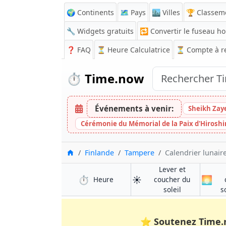
🌍 Continents
🗺️ Pays
🏙️ Villes
🏆 Classem
🔧 Widgets gratuits
🔁
Convertir le fuseau ho
❓
FAQ
⏳ Heure Calculatrice
⏳
Compte à r
⏱️
Time.now
Événements à venir:
Sheikh Zay
Cérémonie du Mémorial de la Paix d'Hirosh
Accueil
Finlande
Tampere
Calendrier lunair
Lever et
⏱️
☀️
🌅
à Tampere
Heure
coucher du
à Tampere
soleil
s
⭐
Soutenez Time.