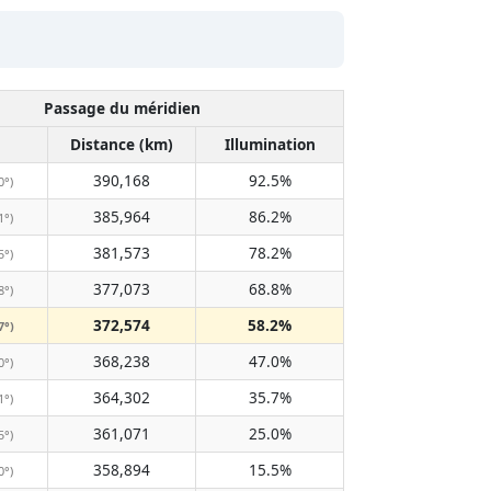
Passage du méridien
Distance (km)
Illumination
390,168
92.5%
0°)
385,964
86.2%
1°)
381,573
78.2%
5°)
377,073
68.8%
8°)
372,574
58.2%
7°)
368,238
47.0%
0°)
364,302
35.7%
1°)
361,071
25.0%
5°)
358,894
15.5%
0°)