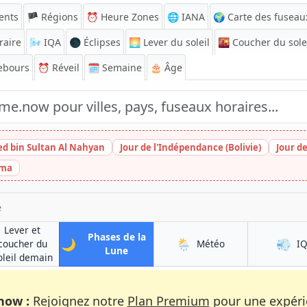
ents
🏴 Régions
⏰
Heure Zones
🌐 IANA
🌍 Carte des fuseau
raire
🌬️
IQA
🌑 Éclipses
🌅
Lever du soleil
🌇
Coucher du sole
ebours
⏰
Réveil
🗓️ Semaine
🎂 Âge
ed bin Sultan Al Nahyan
Jour de l'Indépendance (Bolivie)
Jour d
ima
e
Lever et
Phases de la
🌙
🌦️
💨
à Tampere
coucher du
Météo
I
à Tampere
Lune
à Tampere
oleil demain
now :
Rejoignez notre
Plan Premium
pour une expérie