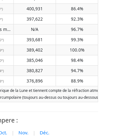
400,931
86.4%
3°)
397,622
92.3%
9°)
Does not pass meridian
N/A
96.7%
(N/A)
393,681
99.3%
5°)
389,402
100.0%
9°)
385,046
98.4%
0°)
380,827
94.7%
4°)
376,896
88.9%
8°)
ue de la Lune et tiennent compte de la réfraction atmosphérique terrestre. Les da
st circumpolaire (toujours au-dessus ou toujours au-dessous de l'horizon). Deux le
mpere :
Oct.
|
Nov.
|
Déc.