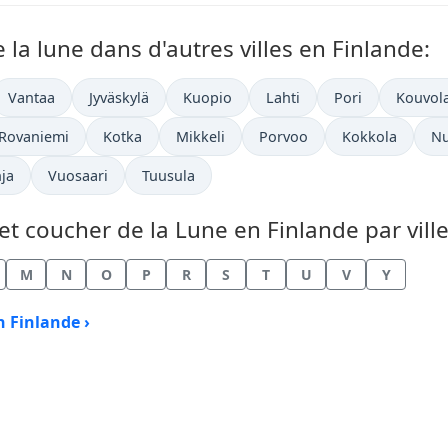
 la lune dans d'autres villes en Finlande:
Vantaa
Jyväskylä
Kuopio
Lahti
Pori
Kouvol
Rovaniemi
Kotka
Mikkeli
Porvoo
Kokkola
Nu
ja
Vuosaari
Tuusula
et coucher de la Lune en Finlande par ville
M
N
O
P
R
S
T
U
V
Y
n Finlande ›