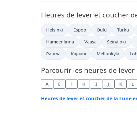
Heures de lever et coucher de
Helsinki
Espoo
Oulu
Turku
Hämeenlinna
Vaasa
Seinäjoki
Rauma
Kajaani
Mellunkylä
Loh
Parcourir les heures de lever 
A
E
F
H
I
J
K
L
Heures de lever et coucher de la Lune e