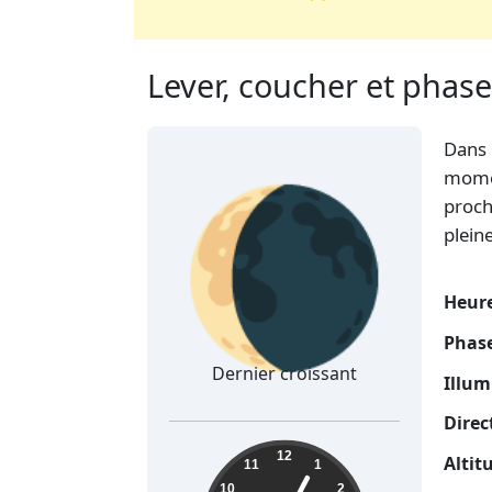
Lever, coucher et phase
Dans 
🌘
momen
proch
plein
Heure
Phase
Dernier croissant
Illum
Direc
07:04:37
12
Altit
11
1
10
2