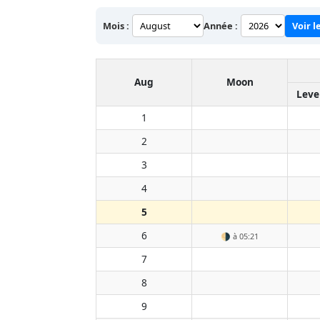
Mois :
Année :
Voir l
Aug
Moon
Leve
1
2
3
4
5
6
🌗
à 05:21
7
8
9