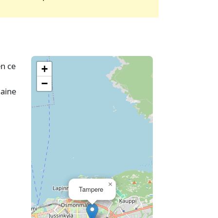
n ce
+
−
haine
×
Tampere