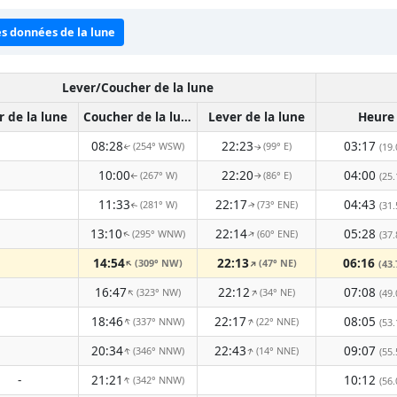
es données de la lune
Lever/Coucher de la lune
r de la lune
Coucher de la lune
Lever de la lune
Heure
08:28
22:23
03:17
(254° WSW)
(99° E)
(19.
↑
↑
10:00
22:20
04:00
(267° W)
(86° E)
(25.
↑
↑
11:33
22:17
04:43
(281° W)
(73° ENE)
(31.
↑
↑
13:10
22:14
05:28
(295° WNW)
(60° ENE)
↑
(37.
↑
14:54
22:13
06:16
(309° NW)
(47° NE)
↑
↑
(43.
16:47
22:12
07:08
(323° NW)
(34° NE)
↑
↑
(49.
18:46
22:17
08:05
(337° NNW)
(22° NNE)
↑
↑
(53.
20:34
22:43
09:07
(346° NNW)
(14° NNE)
↑
↑
(55.
-
21:21
10:12
(342° NNW)
↑
(56.