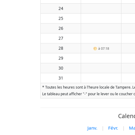
24
25
26
27
28
🌕
à 07:18
29
30
31
* Toutes les heures sont à l'heure locale de Tampere. Le
Le tableau peut afficher "-" pour le lever ou le coucher
Calend
Janv.
|
Févr.
|
Ma