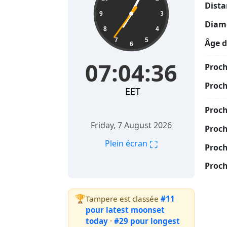
Dista
9
3
Diamè
8
4
7
5
Âge d
6
07:04:37
Proch
Proch
EET
Proc
Friday, 7 August 2026
Proch
⛶
Plein écran
Proch
Proch
🏆
Tampere est classée
#11
pour latest moonset
today
·
#29 pour longest