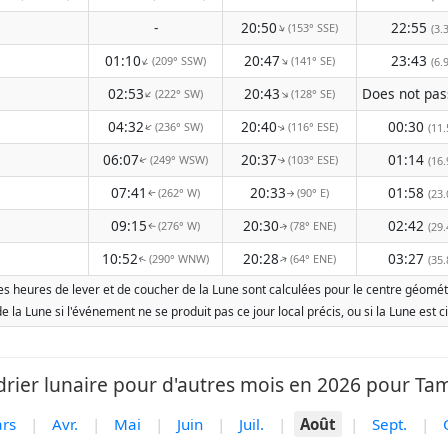
-
20:50
22:55
(153° SSE)
↑
(3.
01:10
20:47
23:43
(209° SSW)
(141° SE)
↑
↑
(6.
02:53
20:43
(222° SW)
(128° SE)
↑
↑
04:32
20:40
00:30
(236° SW)
(116° ESE)
↑
(11.
↑
06:07
20:37
01:14
(249° WSW)
(103° ESE)
(16.
↑
↑
07:41
20:33
01:58
(262° W)
(90° E)
(23.
↑
↑
09:15
20:30
02:42
(276° W)
(78° ENE)
(29.
↑
↑
10:52
20:28
03:27
(290° WNW)
(64° ENE)
(35.
↑
↑
s heures de lever et de coucher de la Lune sont calculées pour le centre géométriq
 de la Lune si l'événement ne se produit pas ce jour local précis, ou si la Lune e
rier lunaire pour d'autres mois en 2026 pour Ta
rs
|
Avr.
|
Mai
|
Juin
|
Juil.
|
Août
|
Sept.
|