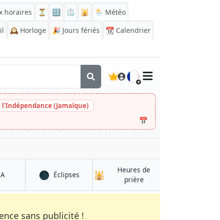
x horaires
⏳
🔡
⏲️
🕌
🌦️ Météo
il
🕰️
Horloge
🎉
Jours fériés
📆
Calendrier
🇫🇷
e l'Indépendance (Jamaïque)
📅
Heures de
🌑
🕌
à Tampere
à Tampere
QA
Éclipses
à Tampere
prière
nce sans publicité !