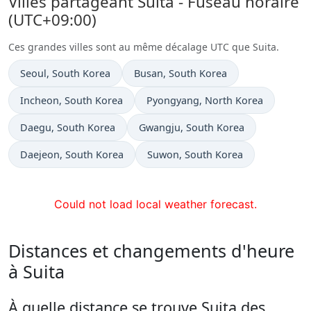
Villes partageant Suita - Fuseau horaire
(UTC+09:00)
Ces grandes villes sont au même décalage UTC que Suita.
Heure actuelle à
Heure actuelle à
Seoul
, South Korea
Busan
, South Korea
Heure actuelle à
Heure actuelle à
Incheon
, South Korea
Pyongyang
, North Korea
Heure actuelle à
Heure actuelle à
Daegu
, South Korea
Gwangju
, South Korea
Heure actuelle à
Heure actuelle à
Daejeon
, South Korea
Suwon
, South Korea
Could not load local weather forecast.
Distances et changements d'heure
à Suita
À quelle distance se trouve Suita des