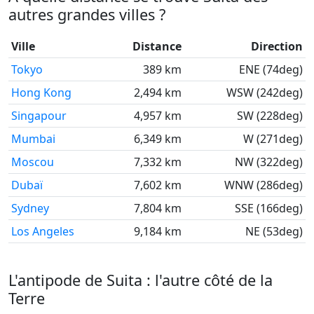
autres grandes villes ?
Ville
Distance
Direction
Tokyo
389 km
ENE (74deg)
Hong Kong
2,494 km
WSW (242deg)
Singapour
4,957 km
SW (228deg)
Mumbai
6,349 km
W (271deg)
Moscou
7,332 km
NW (322deg)
Dubaï
7,602 km
WNW (286deg)
Sydney
7,804 km
SSE (166deg)
Los Angeles
9,184 km
NE (53deg)
L'antipode de Suita : l'autre côté de la
Terre