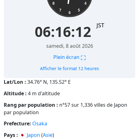
8
4
7
5
6
JST
06:16:13
samedi, 8 août 2026
⛶
Plein écran
Afficher le format 12 heures
Lat/Lon :
34.76° N, 135.52° E
Altitude :
4 m d'altitude
Rang par population :
n°57 sur 1,336 villes de Japon
par population
Prefecture:
Osaka
Pays :
🇯🇵
Japon
(
Asie
)