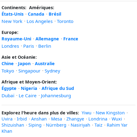
Continents:
Amériques:
États-Unis
·
Canada
·
Brésil
New York
·
Los Angeles
·
Toronto
Europe:
Royaume-Uni
·
Allemagne
·
France
Londres
·
Paris
·
Berlin
Asie et Océanie:
Chine
·
Japon
·
Australie
Tokyo
·
Singapour
·
Sydney
Afrique et Moyen-Orient:
Égypte
·
Nigeria
·
Afrique du Sud
Dubaï
·
Le Caire
·
Johannesburg
Explorez l'heure dans plus de villes:
Yiwu
·
New Kingston
·
Uvira
·
Irbid
·
Anshan
·
Mesa
·
Zhangye
·
Londrina
·
Wuxi
·
Shizuishan
·
Siping
·
Nürnberg
·
Nasiriyah
·
Taiz
·
Rahim Yar
Khan