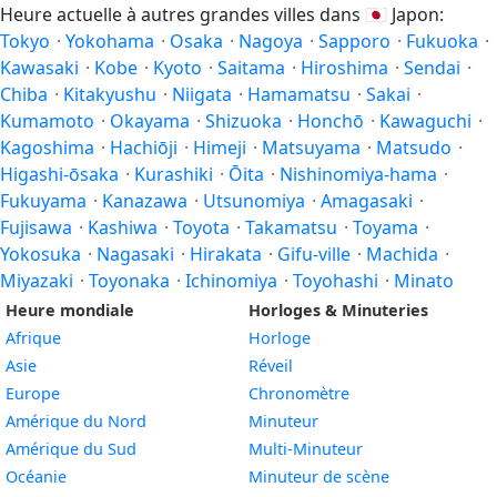
Heure actuelle à autres grandes villes dans
🇯🇵
Japon:
Tokyo
·
Yokohama
·
Osaka
·
Nagoya
·
Sapporo
·
Fukuoka
·
Kawasaki
·
Kobe
·
Kyoto
·
Saitama
·
Hiroshima
·
Sendai
·
Chiba
·
Kitakyushu
·
Niigata
·
Hamamatsu
·
Sakai
·
Kumamoto
·
Okayama
·
Shizuoka
·
Honchō
·
Kawaguchi
·
Kagoshima
·
Hachiōji
·
Himeji
·
Matsuyama
·
Matsudo
·
Higashi-ōsaka
·
Kurashiki
·
Ōita
·
Nishinomiya-hama
·
Fukuyama
·
Kanazawa
·
Utsunomiya
·
Amagasaki
·
Fujisawa
·
Kashiwa
·
Toyota
·
Takamatsu
·
Toyama
·
Yokosuka
·
Nagasaki
·
Hirakata
·
Gifu-ville
·
Machida
·
Miyazaki
·
Toyonaka
·
Ichinomiya
·
Toyohashi
·
Minato
Heure mondiale
Horloges & Minuteries
Afrique
Horloge
Asie
Réveil
Europe
Chronomètre
Amérique du Nord
Minuteur
Amérique du Sud
Multi-Minuteur
Océanie
Minuteur de scène