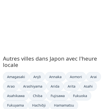
Autres villes dans Japon avec l'heure
locale
Heure actuelle à
Heure actuelle à
Heure actuelle à
Heure actuelle à
Heure actue
Amagasaki
Anjō
Annaka
Aomori
Arai
Heure actuelle à
Heure actuelle à
Heure actuelle à
Heure actuelle à
Heure actuelle 
Arao
Arashiyama
Arida
Arita
Asahi
Heure actuelle à
Heure actuelle à
Heure actuelle à
Heure actuelle à
Asahikawa
Chiba
Fujisawa
Fukuoka
Heure actuelle à
Heure actuelle à
Heure actuelle à
Fukuyama
Hachiōji
Hamamatsu