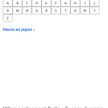
A
B
C
D
E
F
G
H
I
J
K
M
N
O
R
S
T
U
W
Y
Z
Heure en Japon ›