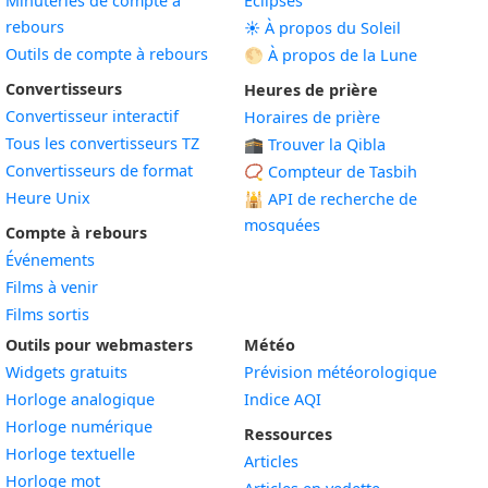
Minuteries de compte à
Éclipses
rebours
☀️ À propos du Soleil
Outils de compte à rebours
🌕 À propos de la Lune
Convertisseurs
Heures de prière
Convertisseur interactif
Horaires de prière
Tous les convertisseurs TZ
🕋 Trouver la Qibla
Convertisseurs de format
📿 Compteur de Tasbih
Heure Unix
🕌
API de recherche de
mosquées
Compte à rebours
Événements
Films à venir
Films sortis
Outils pour webmasters
Météo
Widgets gratuits
Prévision météorologique
Widget
Horloge analogique
Indice AQI
Widget
Horloge numérique
Ressources
Widget
Horloge textuelle
Articles
Widget
Horloge mot