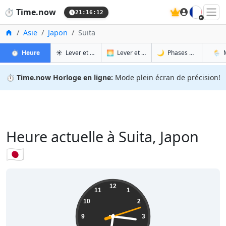
🇫🇷
⏱️
Time.now
21:16:13
Accueil
Asie
Japon
Suita
à Suita
à Suita
à Sui
à S
⏱️
Heure
☀️
Lever et coucher du soleil
🌅
Lever et coucher du soleil demain
🌙
Phases de la Lune
🌦️
⏱️
Time.now Horloge en ligne:
Mode plein écran de précision!
Heure actuelle à Suita, Japon
🇯🇵
06:16:13
12
11
1
10
2
9
3