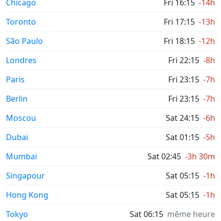
Chicago
Fri 16:15
-14h
Toronto
Fri 17:15
-13h
São Paulo
Fri 18:15
-12h
Londres
Fri 22:15
-8h
Paris
Fri 23:15
-7h
Berlin
Fri 23:15
-7h
Moscou
Sat 24:15
-6h
Dubaï
Sat 01:15
-5h
Mumbai
Sat 02:45
-3h 30m
Singapour
Sat 05:15
-1h
Hong Kong
Sat 05:15
-1h
Tokyo
Sat 06:15
même heure