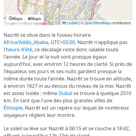
Maps
Maps
Leaflet
|
©
OpenStreetMap
contributors
Nazrēt se situe dans le fuseau horaire
Africa/Addis_Ababa
, UTC
+03:00
. Nazrēt n'applique pas
l'
heure d'été
, ce décalage reste donc valable toute
l'année. Le jour et la nuit sont presque égaux
aujourd'hui, avec environ 12 heures de clarté. Si près de
l'équateur, ses jours et ses nuits gardent presque la
même durée toute l'année. Nazrēt se trouve en altitude,
à environ 1627 m au-dessus du niveau de la mer. Nazrēt
est assez isolée : même
Dubaï
se trouve à quelque 2510
km. En tant que l'une des plus grandes villes de
Éthiopie
, Nazrēt est un repère sur lequel de nombreux
voyageurs règlent leur montre.
Le soleil se lève sur Nazrēt à 06:15 et se couche à 18:42,
offrant aujourd'hui 12h 27m de clarté.