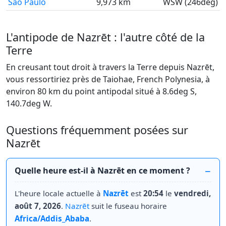
São Paulo
9,973 km
WSW (246deg)
L'antipode de Nazrēt : l'autre côté de la
Terre
En creusant tout droit à travers la Terre depuis Nazrēt,
vous ressortiriez près de Taiohae, French Polynesia, à
environ 80 km du point antipodal situé à 8.6deg S,
140.7deg W.
Questions fréquemment posées sur
Nazrēt
Quelle heure est-il à Nazrēt en ce moment ?
L'heure locale actuelle à
Nazrēt
est
20:54
le
vendredi,
août 7, 2026
.
Nazrēt
suit le fuseau horaire
Africa/Addis_Ababa
.