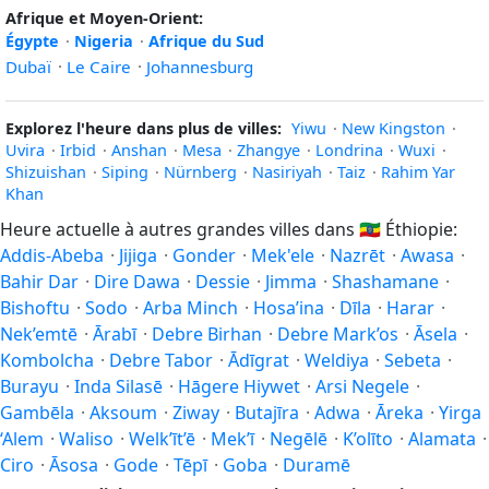
Afrique et Moyen-Orient:
Égypte
·
Nigeria
·
Afrique du Sud
Dubaï
·
Le Caire
·
Johannesburg
Explorez l'heure dans plus de villes:
Yiwu
·
New Kingston
·
Uvira
·
Irbid
·
Anshan
·
Mesa
·
Zhangye
·
Londrina
·
Wuxi
·
Shizuishan
·
Siping
·
Nürnberg
·
Nasiriyah
·
Taiz
·
Rahim Yar
Khan
Heure actuelle à autres grandes villes dans
🇪🇹
Éthiopie:
Addis-Abeba
·
Jijiga
·
Gonder
·
Mek'ele
·
Nazrēt
·
Awasa
·
Bahir Dar
·
Dire Dawa
·
Dessie
·
Jimma
·
Shashamane
·
Bishoftu
·
Sodo
·
Arba Minch
·
Hosa’ina
·
Dīla
·
Harar
·
Nek’emtē
·
Ārabī
·
Debre Birhan
·
Debre Mark’os
·
Āsela
·
Kombolcha
·
Debre Tabor
·
Ādīgrat
·
Weldiya
·
Sebeta
·
Burayu
·
Inda Silasē
·
Hāgere Hiywet
·
Arsi Negele
·
Gambēla
·
Aksoum
·
Ziway
·
Butajīra
·
Adwa
·
Āreka
·
Yirga
‘Alem
·
Waliso
·
Welk’īt’ē
·
Mek’ī
·
Negēlē
·
K’olīto
·
Alamata
·
Ciro
·
Āsosa
·
Gode
·
Tēpī
·
Goba
·
Duramē