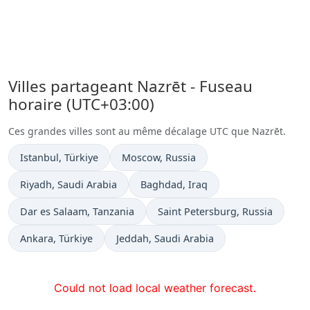
Villes partageant Nazrēt - Fuseau
horaire (UTC+03:00)
Ces grandes villes sont au même décalage UTC que Nazrēt.
Heure actuelle à
Heure actuelle à
Istanbul
, Türkiye
Moscow
, Russia
Heure actuelle à
Heure actuelle à
Riyadh
, Saudi Arabia
Baghdad
, Iraq
Heure actuelle à
Heure actuelle à
Dar es Salaam
, Tanzania
Saint Petersburg
, Russia
Heure actuelle à
Heure actuelle à
Ankara
, Türkiye
Jeddah
, Saudi Arabia
Could not load local weather forecast.