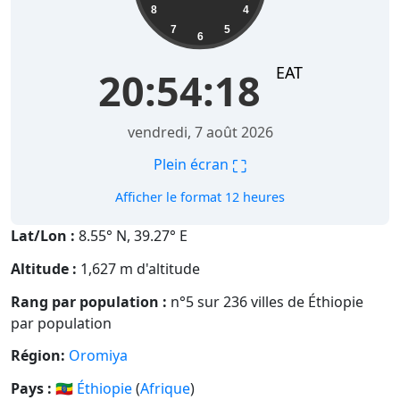
8
4
7
5
6
EAT
20:54:19
vendredi, 7 août 2026
⛶
Plein écran
Afficher le format 12 heures
Lat/Lon :
8.55° N, 39.27° E
Altitude :
1,627 m d'altitude
Rang par population :
n°5 sur 236 villes de Éthiopie
par population
Région:
Oromiya
Pays :
🇪🇹
Éthiopie
(
Afrique
)