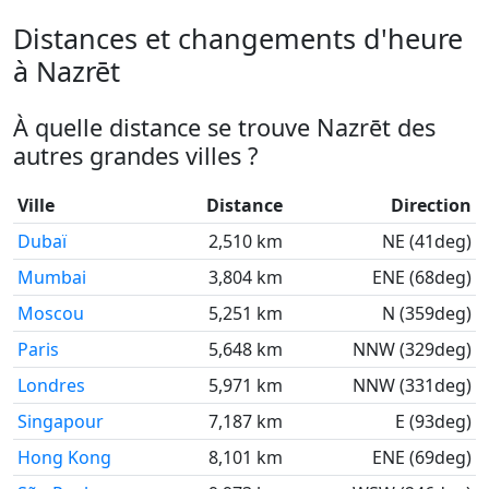
Distances et changements d'heure
à Nazrēt
À quelle distance se trouve Nazrēt des
autres grandes villes ?
Ville
Distance
Direction
Dubaï
2,510 km
NE (41deg)
Mumbai
3,804 km
ENE (68deg)
Moscou
5,251 km
N (359deg)
Paris
5,648 km
NNW (329deg)
Londres
5,971 km
NNW (331deg)
Singapour
7,187 km
E (93deg)
Hong Kong
8,101 km
ENE (69deg)