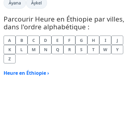
Heure actuelle à
Heure actuelle à
Āyana
Āykel
Parcourir Heure en Éthiopie par villes,
dans l'ordre alphabétique :
A
B
C
D
E
F
G
H
I
J
K
L
M
N
Q
R
S
T
W
Y
Z
Heure en Éthiopie ›