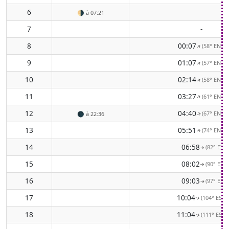
6
🌗
à 07:21
7
-
8
00:07
(58° ENE)
↑
9
01:07
(57° ENE)
↑
10
02:14
(58° ENE)
↑
11
03:27
(61° ENE)
↑
12
04:40
(67° ENE)
🌑
à 22:36
↑
13
05:51
(74° ENE)
↑
14
06:58
(82° E)
↑
15
08:02
(90° E)
↑
16
09:03
(97° E)
↑
17
10:04
(104° ESE)
↑
18
11:04
(111° ESE)
↑