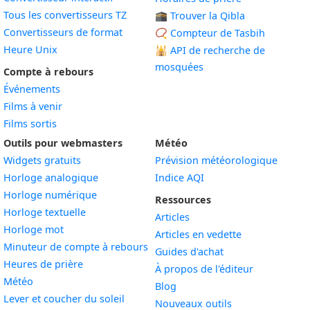
Tous les convertisseurs TZ
🕋 Trouver la Qibla
Convertisseurs de format
📿 Compteur de Tasbih
Heure Unix
🕌
API de recherche de
mosquées
Compte à rebours
Événements
Films à venir
Films sortis
Outils pour webmasters
Météo
Widgets gratuits
Prévision météorologique
Widget
Horloge analogique
Indice AQI
Widget
Horloge numérique
Ressources
Widget
Horloge textuelle
Articles
Widget
Horloge mot
Articles en vedette
Widget
Minuteur de compte à rebours
Guides d'achat
Widget
Heures de prière
À propos de l'éditeur
Widget
Météo
Blog
Widget
Lever et coucher du soleil
Nouveaux outils