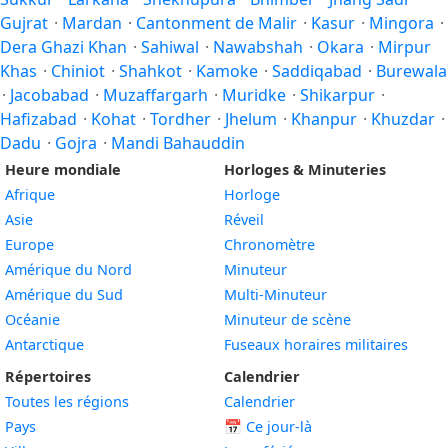
Gujrat
·
Mardan
·
Cantonment de Malir
·
Kasur
·
Mingora
·
Dera Ghazi Khan
·
Sahiwal
·
Nawabshah
·
Okara
·
Mirpur
Khas
·
Chiniot
·
Shahkot
·
Kamoke
·
Saddiqabad
·
Burewala
·
Jacobabad
·
Muzaffargarh
·
Muridke
·
Shikarpur
·
Hafizabad
·
Kohat
·
Tordher
·
Jhelum
·
Khanpur
·
Khuzdar
·
Dadu
·
Gojra
·
Mandi Bahauddin
Heure mondiale
Horloges & Minuteries
Afrique
Horloge
Asie
Réveil
Europe
Chronomètre
Amérique du Nord
Minuteur
Amérique du Sud
Multi-Minuteur
Océanie
Minuteur de scène
Antarctique
Fuseaux horaires militaires
Répertoires
Calendrier
Toutes les régions
Calendrier
Pays
📅
Ce jour-là