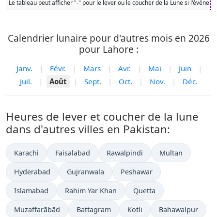
Le tableau peut afficher "-" pour le lever ou le coucher de la Lune si l'événe
Calendrier lunaire pour d'autres mois en 2026
pour Lahore :
Janv.
|
Févr.
|
Mars
|
Avr.
|
Mai
|
Juin
|
Juil.
|
Août
|
Sept.
|
Oct.
|
Nov.
|
Déc.
Heures de lever et coucher de la lune
dans d'autres villes en Pakistan:
Karachi
Faisalabad
Rawalpindi
Multan
Hyderabad
Gujranwala
Peshawar
Islamabad
Rahim Yar Khan
Quetta
Muzaffarābād
Battagram
Kotli
Bahawalpur