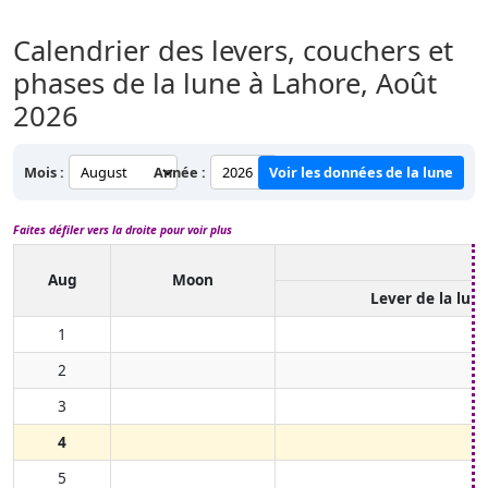
Calendrier des levers, couchers et
phases de la lune à Lahore,
Août
2026
Mois :
Année :
Voir les données de la lune
Faites défiler vers la droite pour voir plus
Aug
Moon
Lever de la lun
1
2
3
4
5