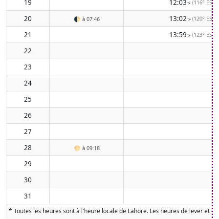
19
12:03
(116° ESE)
↑
20
13:02
(120° ESE)
↑
🌓
à 07:46
21
13:59
(123° ESE)
↑
22
23
24
25
26
27
28
🌕
à 09:18
29
30
31
* Toutes les heures sont à l'heure locale de Lahore. Les heures de lever et de