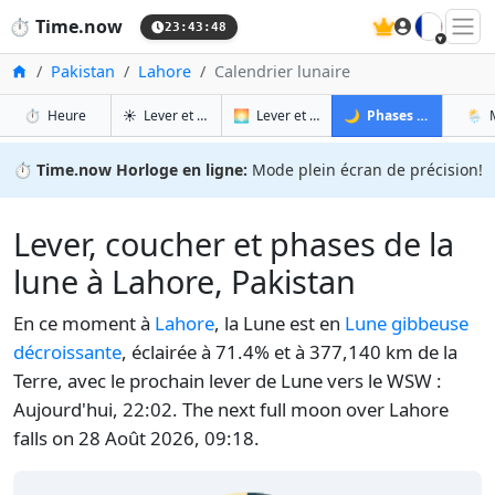
🇫🇷
⏱️
Time.now
23:43:49
Accueil
Pakistan
Lahore
Calendrier lunaire
à Lahore
à Lahore
à La
à
⏱️
Heure
☀️
Lever et coucher du soleil
🌅
Lever et coucher du soleil demain
🌙
Phases de la Lune
🌦️
⏱️
Time.now Horloge en ligne:
Mode plein écran de précision!
Lever, coucher et phases de la
lune à Lahore, Pakistan
En ce moment à
Lahore
, la Lune est en
Lune gibbeuse
décroissante
, éclairée à 71.4% et à 377,140 km de la
Terre, avec le prochain lever de Lune vers le WSW :
Aujourd'hui, 22:02. The next full moon over Lahore
falls on 28 Août 2026, 09:18.