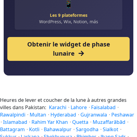
📱
Les 9 plateformes
WordPress, Wix, Notion, más
Obtenir le widget de phase
lunaire
Heures de lever et coucher de la lune à autres grandes
villes dans Pakistan:
Karachi
·
Lahore
·
Faisalabad
·
Rawalpindi
·
Multan
·
Hyderabad
·
Gujranwala
·
Peshawar
·
Islamabad
·
Rahim Yar Khan
·
Quetta
·
Muzaffarābād
·
Battagram
·
Kotli
·
Bahawalpur
·
Sargodha
·
Sialkot
·
Sukkur
·
Larkana
·
Shekhupura
·
Bhimber
·
Jhang Sadr
·