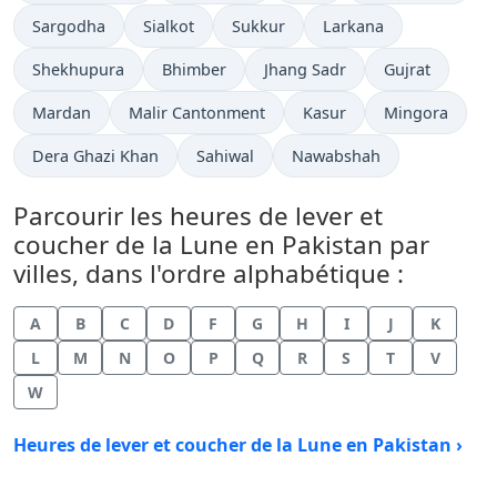
Sargodha
Sialkot
Sukkur
Larkana
Shekhupura
Bhimber
Jhang Sadr
Gujrat
Mardan
Malir Cantonment
Kasur
Mingora
Dera Ghazi Khan
Sahiwal
Nawabshah
Parcourir les heures de lever et
coucher de la Lune en Pakistan par
villes, dans l'ordre alphabétique :
A
B
C
D
F
G
H
I
J
K
L
M
N
O
P
Q
R
S
T
V
W
Heures de lever et coucher de la Lune en Pakistan ›