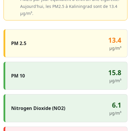
Aujourd'hui, les PM2.5 à Kaliningrad sont de 13.4
µg/m³.
13.4
PM 2.5
µg/m³
15.8
PM 10
µg/m³
6.1
Nitrogen Dioxide (NO2)
µg/m³