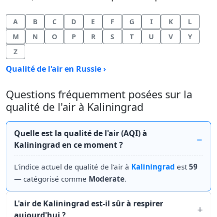
A
B
C
D
E
F
G
I
K
L
M
N
O
P
R
S
T
U
V
Y
Z
Qualité de l'air en Russie ›
Questions fréquemment posées sur la
qualité de l'air à Kaliningrad
Quelle est la qualité de l'air (AQI) à
Kaliningrad en ce moment ?
L'indice actuel de qualité de l'air à
Kaliningrad
est
59
— catégorisé comme
Moderate
.
L'air de Kaliningrad est-il sûr à respirer
aujourd'hui ?