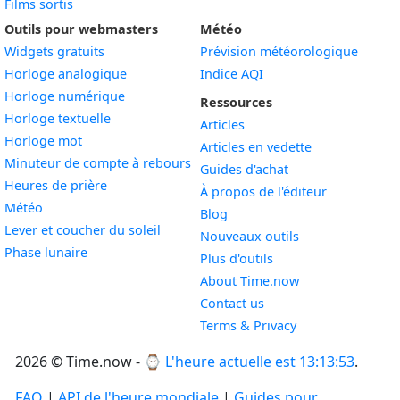
Films sortis
Outils pour webmasters
Météo
Widgets gratuits
Prévision météorologique
Widget
Horloge analogique
Indice AQI
Widget
Horloge numérique
Ressources
Widget
Horloge textuelle
Articles
Widget
Horloge mot
Articles en vedette
Widget
Minuteur de compte à rebours
Guides d'achat
Widget
Heures de prière
À propos de l'éditeur
Widget
Météo
Blog
Widget
Lever et coucher du soleil
Nouveaux outils
Widget
Phase lunaire
Plus d'outils
About Time.now
Contact us
Terms & Privacy
2026 © Time.now - ⌚
L'heure actuelle est 13:13:54
.
FAQ
|
API de l'heure mondiale
|
Guides pour