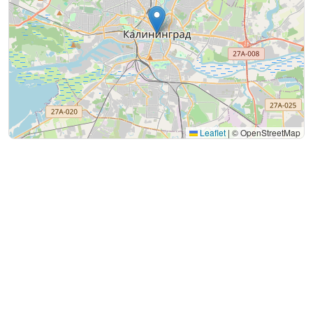
Leaflet
|
© OpenStreetMap