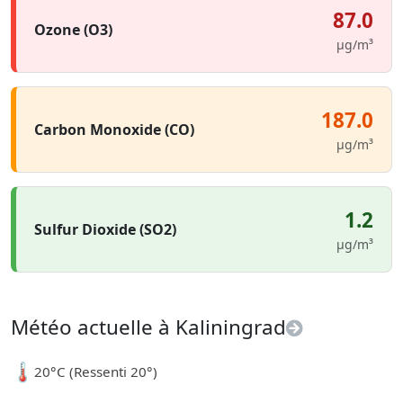
87.0
Ozone (O3)
µg/m³
187.0
Carbon Monoxide (CO)
µg/m³
1.2
Sulfur Dioxide (SO2)
µg/m³
Météo actuelle à Kaliningrad
🌡️
20°C (Ressenti 20°)