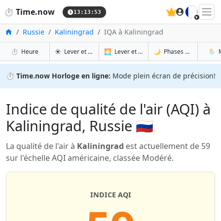
🇫🇷
⏱️
Time.now
13:13:54
Accueil
Russie
Kaliningrad
IQA à Kaliningrad
à Kaliningrad
à Kaliningrad
à Kal
à K
⏱️
Heure
☀️
Lever et coucher du soleil
🌅
Lever et coucher du soleil demain
🌙
Phases de la Lune
🌦️
⏱️
Time.now Horloge en ligne:
Mode plein écran de précision!
Indice de qualité de l'air (AQI) à
Kaliningrad, Russie 🇷🇺
La qualité de l'air à
Kaliningrad
est actuellement de 59
sur l'échelle AQI américaine, classée Modéré.
INDICE AQI