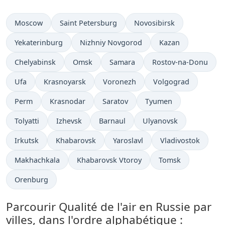
Moscow
Saint Petersburg
Novosibirsk
Yekaterinburg
Nizhniy Novgorod
Kazan
Chelyabinsk
Omsk
Samara
Rostov-na-Donu
Ufa
Krasnoyarsk
Voronezh
Volgograd
Perm
Krasnodar
Saratov
Tyumen
Tolyatti
Izhevsk
Barnaul
Ulyanovsk
Irkutsk
Khabarovsk
Yaroslavl
Vladivostok
Makhachkala
Khabarovsk Vtoroy
Tomsk
Orenburg
Parcourir Qualité de l'air en Russie par
villes, dans l'ordre alphabétique :