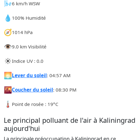
🌬️
6 km/h WSW
💧
100% Humidité
🧭
1014 hPa
👁️
9.0 km Visibilité
☀️
Indice UV : 0.0
🌅
Lever du soleil
: 04:57 AM
🌇
Coucher du soleil
: 08:30 PM
🌡️
Point de rosée : 19°C
Le principal polluant de l'air à Kaliningrad
aujourd'hui
La principale préoccupation à Kaliningrad en ce