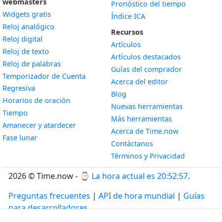
webmasters
Pronóstico del tiempo
Widgets gratis
Índice ICA
Widget
Reloj analógico
Recursos
Widget
Reloj digital
Artículos
Widget
Reloj de texto
Artículos destacados
Widget
Reloj de palabras
Guías del comprador
Temporizador de Cuenta
Acerca del editor
Widget
Regresiva
Blog
Widget
Horarios de oración
Nuevas herramientas
Widget
Tiempo
Más herramientas
Widget
Amanecer y atardecer
Acerca de Time.now
Widget
Fase lunar
Contáctanos
Términos y Privacidad
2026 © Time.now - ⌚
La hora actual es 20:52:57
.
Preguntas frecuentes
|
API de hora mundial
|
Guías
para desarrolladores