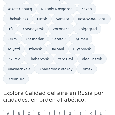
Yekaterinburg
Nizhniy Novgorod
Kazan
Chelyabinsk
Omsk
Samara
Rostov-na-Donu
Ufa
Krasnoyarsk
Voronezh
Volgograd
Perm
Krasnodar
Saratov
Tyumen
Tolyatti
Izhevsk
Barnaul
Ulyanovsk
Irkutsk
Khabarovsk
Yaroslavl
Vladivostok
Makhachkala
Khabarovsk Vtoroy
Tomsk
Orenburg
Explora Calidad del aire en Rusia por
ciudades, en orden alfabético:
A
B
C
D
E
F
G
I
K
L