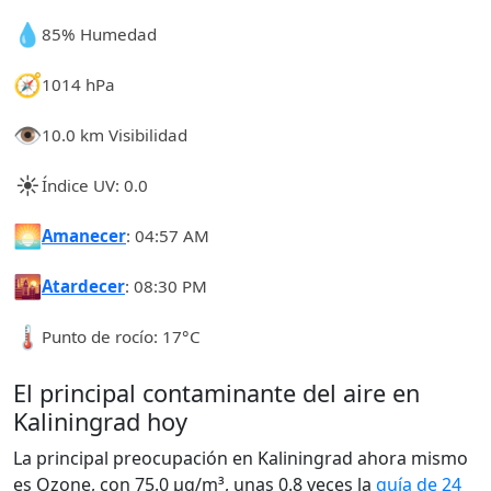
💧
85% Humedad
🧭
1014 hPa
👁️
10.0 km Visibilidad
☀️
Índice UV: 0.0
🌅
Amanecer
: 04:57 AM
🌇
Atardecer
: 08:30 PM
🌡️
Punto de rocío: 17°C
El principal contaminante del aire en
Kaliningrad hoy
La principal preocupación en Kaliningrad ahora mismo
es Ozone, con 75.0 µg/m³, unas 0.8 veces la
guía de 24