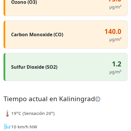
Ozono (O3)
µg/m³
140.0
Carbon Monoxide (CO)
µg/m³
1.2
Sulfur Dioxide (SO2)
µg/m³
Tiempo actual en Kaliningrad
🌡️
19°C (Sensación 20°)
🌬️
10 km/h NW