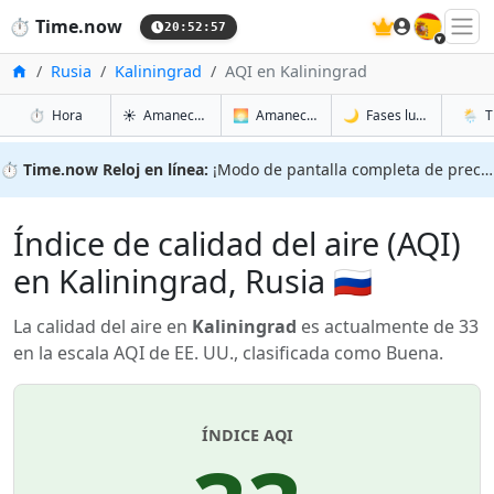
🇪🇸
⏱️
Time.now
20:52:57
Inicio
Rusia
Kaliningrad
AQI en Kaliningrad
en Kaliningrad
en Kaliningrad
en Kali
en Kali
⏱️
Hora
☀️
Amanecer y atardecer
🌅
Amanecer y atardecer mañana
🌙
Fases lunares
🌦️
T
⏱️
Time.now Reloj en línea:
¡Modo de pantalla completa de precisión!
Índice de calidad del aire (AQI)
en Kaliningrad, Rusia 🇷🇺
La calidad del aire en
Kaliningrad
es actualmente de 33
en la escala AQI de EE. UU., clasificada como Buena.
ÍNDICE AQI