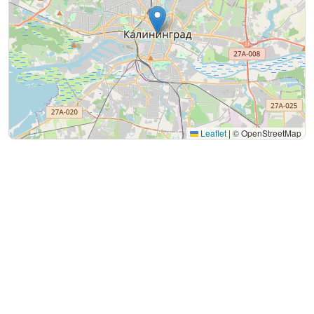
Leaflet
|
© OpenStreetMap