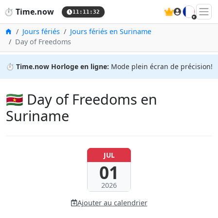
🇫🇷
⏱️
Time.now
11:11:33
Accueil
Jours fériés
Jours fériés en Suriname
Day of Freedoms
⏱️
Time.now Horloge en ligne:
Mode plein écran de précision!
🇸🇷 Day of Freedoms en
Suriname
JUL
01
2026
Ajouter au calendrier