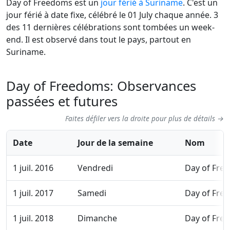
Day of Freedoms est un
jour férié à Suriname
. C'est un
jour férié à date fixe, célébré le 01 July chaque année. 3
des 11 dernières célébrations sont tombées un week-
end. Il est observé dans tout le pays, partout en
Suriname.
Day of Freedoms: Observances
passées et futures
Faites défiler vers la droite pour plus de détails →
Date
Jour de la semaine
Nom
1 juil. 2016
Vendredi
Day of Fre
1 juil. 2017
Samedi
Day of Fre
1 juil. 2018
Dimanche
Day of Fre