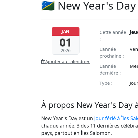
🇸🇧 New Year's Da
JAN
Cette année
Jeu
01
:
L'année
Ven
2026
prochaine :
Ajouter au calendrier
L'année
Mer
dernière :
Type :
Jour
À propos New Year's Day 
New Year's Day est un
jour férié à Îles S
chaque année. 3 des 11 dernières célébra
pays, partout en Îles Salomon.