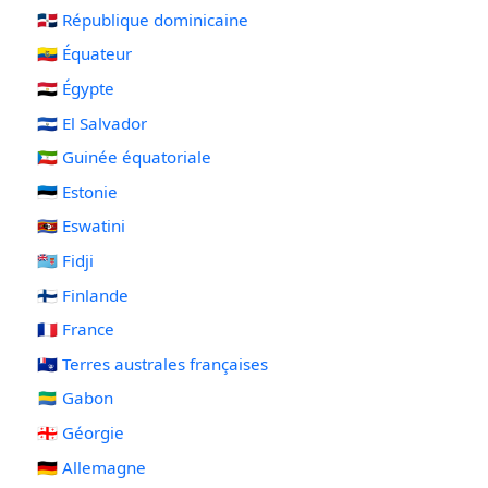
🇩🇴 République dominicaine
🇪🇨 Équateur
🇪🇬 Égypte
🇸🇻 El Salvador
🇬🇶 Guinée équatoriale
🇪🇪 Estonie
🇸🇿 Eswatini
🇫🇯 Fidji
🇫🇮 Finlande
🇫🇷 France
🇹🇫 Terres australes françaises
🇬🇦 Gabon
🇬🇪 Géorgie
🇩🇪 Allemagne