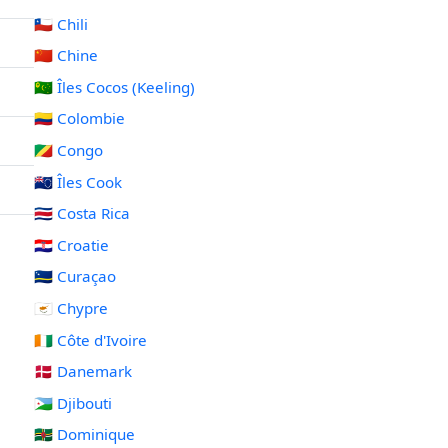
🇨🇱 Chili
🇨🇳 Chine
🇨🇨 Îles Cocos (Keeling)
🇨🇴 Colombie
🇨🇬 Congo
🇨🇰 Îles Cook
🇨🇷 Costa Rica
🇭🇷 Croatie
🇨🇼 Curaçao
🇨🇾 Chypre
🇨🇮 Côte d'Ivoire
🇩🇰 Danemark
🇩🇯 Djibouti
🇩🇲 Dominique