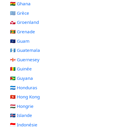
🇬🇭 Ghana
🇬🇷 Grèce
🇬🇱 Groenland
🇬🇩 Grenade
🇬🇺 Guam
🇬🇹 Guatemala
🇬🇬 Guernesey
🇬🇳 Guinée
🇬🇾 Guyana
🇭🇳 Honduras
🇭🇰 Hong Kong
🇭🇺 Hongrie
🇮🇸 Islande
🇮🇩 Indonésie