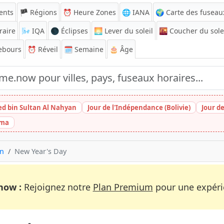
ents
🏴 Régions
⏰
Heure Zones
🌐 IANA
🌍 Carte des fuseau
raire
🌬️
IQA
🌑 Éclipses
🌅
Lever du soleil
🌇
Coucher du sole
ebours
⏰
Réveil
🗓️ Semaine
🎂 Âge
ed bin Sultan Al Nahyan
Jour de l'Indépendance (Bolivie)
Jour d
ima
on
New Year's Day
now :
Rejoignez notre
Plan Premium
pour une expérie