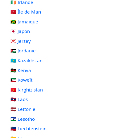
🇮🇪 Irlande
🇮🇲 Île de Man
🇯🇲 Jamaïque
🇯🇵 Japon
🇯🇪 Jersey
🇯🇴 Jordanie
🇰🇿 Kazakhstan
🇰🇪 Kenya
🇰🇼 Koweït
🇰🇬 Kirghizistan
🇱🇦 Laos
🇱🇻 Lettonie
🇱🇸 Lesotho
🇱🇮 Liechtenstein