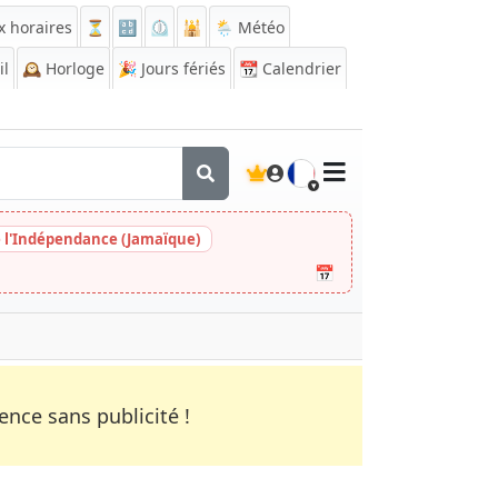
x horaires
⏳
🔡
⏲️
🕌
🌦️ Météo
il
🕰️
Horloge
🎉
Jours fériés
📆
Calendrier
🇫🇷
e l'Indépendance (Jamaïque)
📅
nce sans publicité !