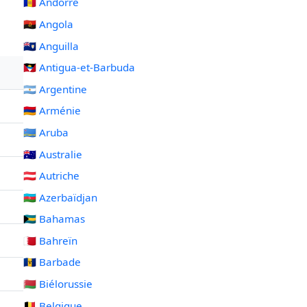
🇦🇩 Andorre
🇦🇴 Angola
🇦🇮 Anguilla
🇦🇬 Antigua-et-Barbuda
🇦🇷 Argentine
🇦🇲 Arménie
🇦🇼 Aruba
🇦🇺 Australie
🇦🇹 Autriche
🇦🇿 Azerbaïdjan
🇧🇸 Bahamas
🇧🇭 Bahreïn
🇧🇧 Barbade
🇧🇾 Biélorussie
🇧🇪 Belgique