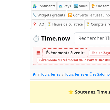
🌍 Continents
🗺️ Pays
🏙️ Villes
🏆 Classem
🔧 Widgets gratuits
🔁
Convertir le fuseau ho
❓
FAQ
⏳ Heure Calculatrice
⏳
Compte à r
⏱️
Time.now
Événements à venir:
Sheikh Zay
Cérémonie du Mémorial de la Paix d'Hirosh
Accueil
Jours fériés
Jours fériés en Îles Salom
⭐
Soutenez Time.