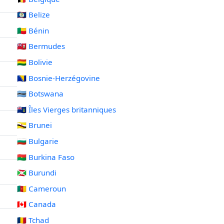
🇧🇿 Belize
🇧🇯 Bénin
🇧🇲 Bermudes
🇧🇴 Bolivie
🇧🇦 Bosnie-Herzégovine
🇧🇼 Botswana
🇻🇬 Îles Vierges britanniques
🇧🇳 Brunei
🇧🇬 Bulgarie
🇧🇫 Burkina Faso
🇧🇮 Burundi
🇨🇲 Cameroun
🇨🇦 Canada
🇹🇩 Tchad