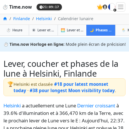
🇫🇷
⏱️
Time.now
21:09:18
Accueil
Finlande
Helsinki
Calendrier lunaire
à Helsinki
à Helsinki
à Hel
à
⏱️
Heure
☀️
Lever et coucher du soleil
🌅
Lever et coucher du soleil demain
🌙
Phases de la Lune
🌦️
⏱️
Time.now Horloge en ligne:
Mode plein écran de précision!
Lever, coucher et phases de la
lune à Helsinki, Finlande
🏆
Helsinki est classée
#18 pour latest moonset
today
·
#38 pour longest Moon visibility today
.
Helsinki
a actuellement une Lune
Dernier croissant
à
39.6% d'illumination et à 366,470 km de la Terre, avec
le prochain lever de Lune vers le E : Aujourd'hui, 22:37.
La prochaine pleine lune pour Helsinki est prévue le 28