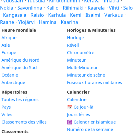
·
Vuosaari
·
Tuusula
·
Kirkkonummi
·
Kerava
·
Imatra
·
Nokia
·
Savonlinna
·
Kallio
·
Riihimäki
·
Kaarela
·
Vihti
·
Salo
·
Kangasala
·
Raisio
·
Karhula
·
Kemi
·
Iisalmi
·
Varkaus
·
Raahe
·
Ylöjärvi
·
Hamina
·
Kaarina
Heure mondiale
Horloges & Minuteries
Afrique
Horloge
Asie
Réveil
Europe
Chronomètre
Amérique du Nord
Minuteur
Amérique du Sud
Multi-Minuteur
Océanie
Minuteur de scène
Antarctique
Fuseaux horaires militaires
Répertoires
Calendrier
Toutes les régions
Calendrier
Pays
📅
Ce jour-là
Villes
Jours fériés
Classements des villes
☪️
Calendrier islamique
Numéro de la semaine
Classements