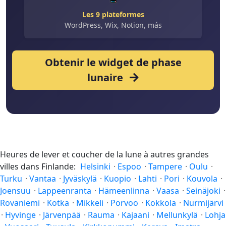
Les 9 plateformes
WordPress, Wix, Notion, más
Obtenir le widget de phase
lunaire
Heures de lever et coucher de la lune à autres grandes
villes dans Finlande:
Helsinki
·
Espoo
·
Tampere
·
Oulu
·
Turku
·
Vantaa
·
Jyväskylä
·
Kuopio
·
Lahti
·
Pori
·
Kouvola
·
Joensuu
·
Lappeenranta
·
Hämeenlinna
·
Vaasa
·
Seinäjoki
·
Rovaniemi
·
Kotka
·
Mikkeli
·
Porvoo
·
Kokkola
·
Nurmijärvi
·
Hyvinge
·
Järvenpää
·
Rauma
·
Kajaani
·
Mellunkylä
·
Lohja