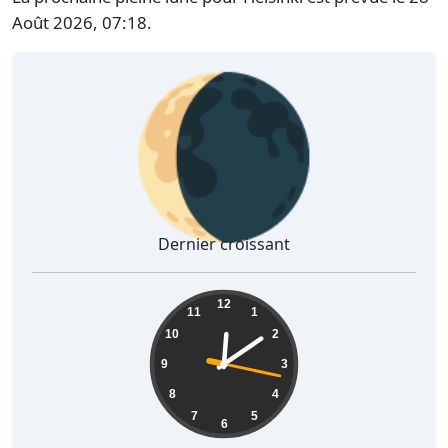
Août 2026, 07:18.
🌘
Dernier croissant
00:09:18
12
11
1
10
2
9
3
8
4
7
5
6