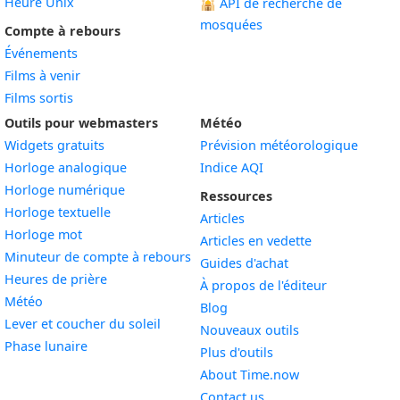
Heure Unix
🕌
API de recherche de
mosquées
Compte à rebours
Événements
Films à venir
Films sortis
Outils pour webmasters
Météo
Widgets gratuits
Prévision météorologique
Widget
Horloge analogique
Indice AQI
Widget
Horloge numérique
Ressources
Widget
Horloge textuelle
Articles
Widget
Horloge mot
Articles en vedette
Widget
Minuteur de compte à rebours
Guides d'achat
Widget
Heures de prière
À propos de l'éditeur
Widget
Météo
Blog
Widget
Lever et coucher du soleil
Nouveaux outils
Widget
Phase lunaire
Plus d'outils
About Time.now
Contact us