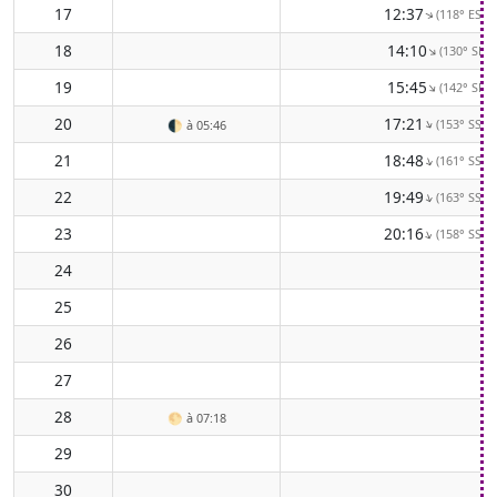
17
12:37
(118° ESE)
↑
18
14:10
(130° SE)
↑
19
15:45
(142° SE)
↑
20
17:21
(153° SSE)
↑
🌓
à 05:46
21
18:48
(161° SSE)
↑
22
19:49
(163° SSE)
↑
23
20:16
(158° SSE)
↑
24
25
26
27
28
🌕
à 07:18
29
30