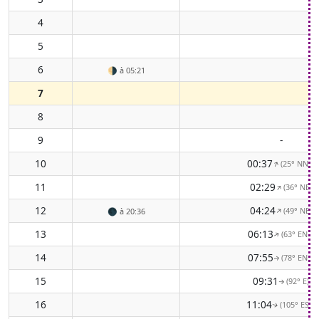
4
5
6
🌗
à 05:21
7
8
9
-
10
00:37
(25° NNE)
↑
11
02:29
(36° NE)
↑
12
04:24
(49° NE)
↑
🌑
à 20:36
13
06:13
(63° ENE)
↑
14
07:55
(78° ENE)
↑
15
09:31
(92° E)
↑
16
11:04
(105° ESE)
↑