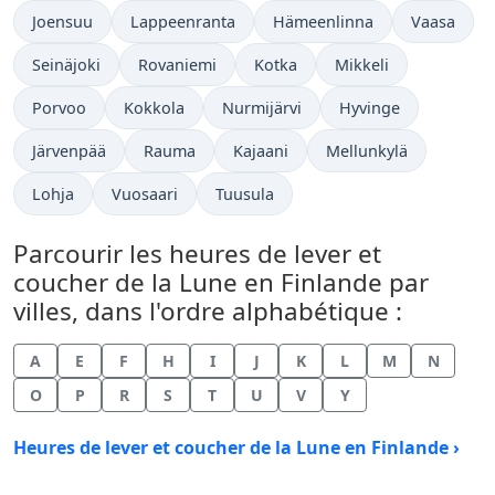
Joensuu
Lappeenranta
Hämeenlinna
Vaasa
Seinäjoki
Rovaniemi
Kotka
Mikkeli
Porvoo
Kokkola
Nurmijärvi
Hyvinge
Järvenpää
Rauma
Kajaani
Mellunkylä
Lohja
Vuosaari
Tuusula
Parcourir les heures de lever et
coucher de la Lune en Finlande par
villes, dans l'ordre alphabétique :
A
E
F
H
I
J
K
L
M
N
O
P
R
S
T
U
V
Y
Heures de lever et coucher de la Lune en Finlande ›