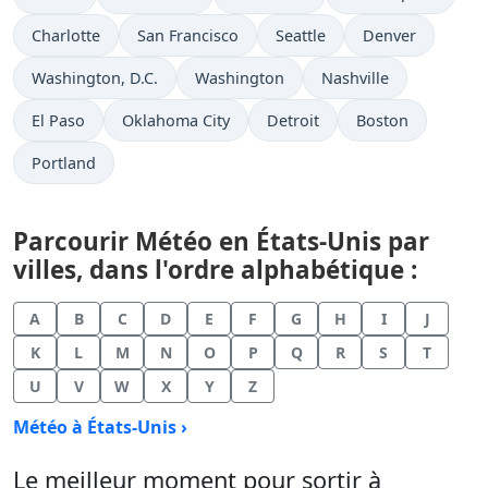
Charlotte
San Francisco
Seattle
Denver
Washington, D.C.
Washington
Nashville
El Paso
Oklahoma City
Detroit
Boston
Portland
Parcourir Météo en États-Unis par
villes, dans l'ordre alphabétique :
A
B
C
D
E
F
G
H
I
J
K
L
M
N
O
P
Q
R
S
T
U
V
W
X
Y
Z
Météo à États-Unis ›
Le meilleur moment pour sortir à