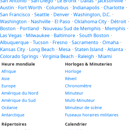
San Antonio
·
San Diego
·
Le Bronx
·
Dallas
·
Jacksonville
·
Austin
·
Fort Worth
·
Columbus
·
Indianapolis
·
Charlotte
·
San Francisco
·
Seattle
·
Denver
·
Washington, D.C.
·
Washington
·
Nashville
·
El Paso
·
Oklahoma City
·
Détroit
·
Boston
·
Portland
·
Nouveau Sud de Memphis
·
Memphis
·
Las Vegas
·
Milwaukee
·
Baltimore
·
South Boston
·
Albuquerque
·
Tucson
·
Fresno
·
Sacramento
·
Omaha
·
Kansas City
·
Long Beach
·
Mesa
·
Staten Island
·
Atlanta
·
Colorado Springs
·
Virginia Beach
·
Raleigh
·
Miami
Heure mondiale
Horloges & Minuteries
Afrique
Horloge
Asie
Réveil
Europe
Chronomètre
Amérique du Nord
Minuteur
Amérique du Sud
Multi-Minuteur
Océanie
Minuteur de scène
Antarctique
Fuseaux horaires militaires
Répertoires
Calendrier