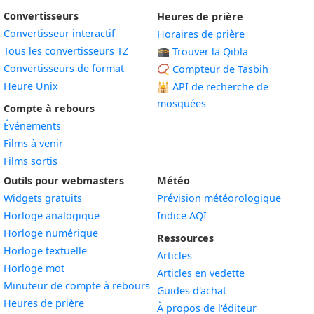
Convertisseurs
Heures de prière
Convertisseur interactif
Horaires de prière
Tous les convertisseurs TZ
🕋 Trouver la Qibla
Convertisseurs de format
📿 Compteur de Tasbih
Heure Unix
🕌
API de recherche de
mosquées
Compte à rebours
Événements
Films à venir
Films sortis
Outils pour webmasters
Météo
Widgets gratuits
Prévision météorologique
Widget
Horloge analogique
Indice AQI
Widget
Horloge numérique
Ressources
Widget
Horloge textuelle
Articles
Widget
Horloge mot
Articles en vedette
Widget
Minuteur de compte à rebours
Guides d'achat
Widget
Heures de prière
À propos de l'éditeur