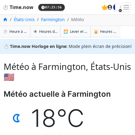
🇫🇷
⏱️
Time.now
07:25:57
Accueil
États-Unis
Farmington
Météo
⏱️
Heure à Farmington
☀️
Heures de lever et de coucher du soleil à Farmington
🌅
Lever et coucher du soleil Demain à Farmington
🕌
Heures de prière à Farmington
⏱️
Time.now Horloge en ligne:
Mode plein écran de précision!
Météo à Farmington, États-Unis
🇺🇸
Météo actuelle à Farmington
18°C