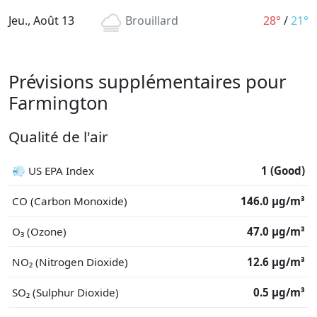
Jeu., Août 13
Brouillard
28°
/
21°
Prévisions supplémentaires pour
Farmington
Qualité de l'air
💨 US EPA Index
1 (Good)
CO (Carbon Monoxide)
146.0 μg/m³
O₃ (Ozone)
47.0 μg/m³
NO₂ (Nitrogen Dioxide)
12.6 μg/m³
SO₂ (Sulphur Dioxide)
0.5 μg/m³