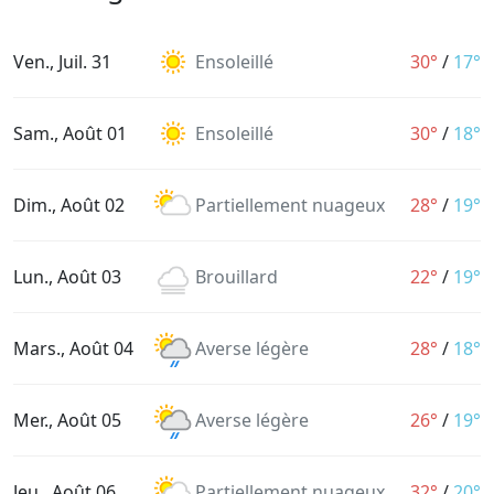
Ven., Juil. 31
Ensoleillé
30°
/
17°
Sam., Août 01
Ensoleillé
30°
/
18°
Dim., Août 02
Partiellement nuageux
28°
/
19°
Lun., Août 03
Brouillard
22°
/
19°
Mars., Août 04
Averse légère
28°
/
18°
Mer., Août 05
Averse légère
26°
/
19°
Jeu., Août 06
Partiellement nuageux
32°
/
20°