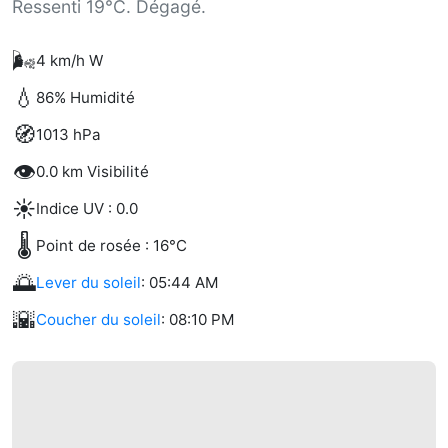
Ressenti 19°C. Dégagé.
🌬️
4 km/h W
💧
86% Humidité
🧭
1013 hPa
👁️
0.0 km Visibilité
☀️
Indice UV : 0.0
🌡️
Point de rosée : 16°C
🌅
Lever du soleil
: 05:44 AM
🌇
Coucher du soleil
: 08:10 PM