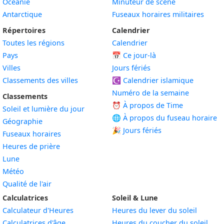
Océanie
Minuteur de scène
Antarctique
Fuseaux horaires militaires
Répertoires
Calendrier
Toutes les régions
Calendrier
Pays
📅
Ce jour-là
Villes
Jours fériés
Classements des villes
☪️
Calendrier islamique
Numéro de la semaine
Classements
⏰ À propos de Time
Soleil et lumière du jour
🌐 À propos du fuseau horaire
Géographie
🎉 Jours fériés
Fuseaux horaires
Heures de prière
Lune
Météo
Qualité de l'air
Calculatrices
Soleil & Lune
Calculateur d'Heures
Heures du lever du soleil
Calculatrices d'âge
Heures du coucher du soleil