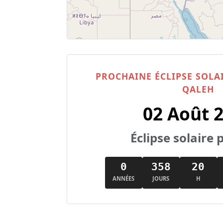
PROCHAINE ÉCLIPSE SOLA
QALEH
02 Août 
Éclipse solaire p
0
358
20
ANNÉES
JOURS
H