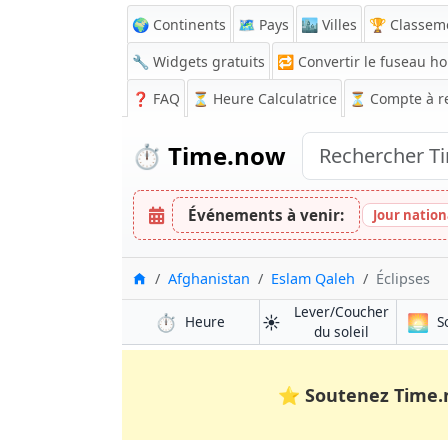
🌍 Continents
🗺️ Pays
🏙️ Villes
🏆 Classem
🔧 Widgets gratuits
🔁
Convertir le fuseau ho
❓
FAQ
⏳ Heure Calculatrice
⏳
Compte à r
⏱️
Time.now
Événements à venir:
Jour nation
Accueil
Afghanistan
Eslam Qaleh
Éclipses
Lever/Coucher
⏱️
☀️
🌅
Heure
S
du soleil
⭐
Soutenez Time.