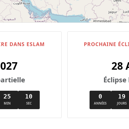
IRE DANS ESLAM
PROCHAINE ÉCL
2027
28 
artielle
Éclipse 
25
10
0
19
MIN
SEC
ANNÉES
JOURS