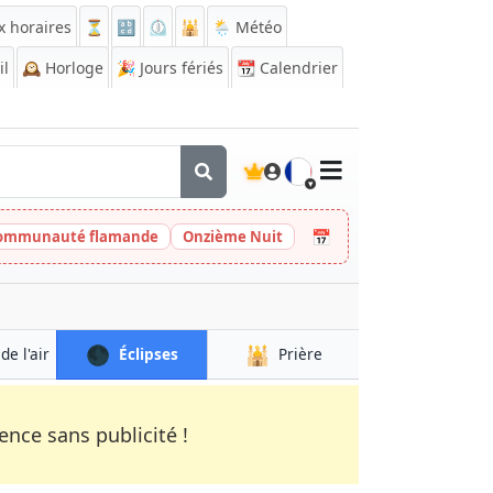
x horaires
⏳
🔡
⏲️
🕌
🌦️ Météo
il
🕰️
Horloge
🎉
Jours fériés
📆
Calendrier
🇫🇷
📅
 Communauté flamande
Onzième Nuit
🌑
🕌
de l'air
Éclipses
Prière
nce sans publicité !