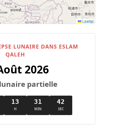
Leaflet
IPSE LUNAIRE DANS ESLAM
QALEH
Août 2026
lunaire partielle
13
31
42
H
MIN
SEC