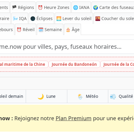
ents
🏴 Régions
⏰
Heure Zones
🌐 IANA
🌍 Carte des fuseau
raire
🌬️
IQA
🌑 Éclipses
🌅
Lever du soleil
🌇
Coucher du sole
ebours
⏰
Réveil
🗓️ Semaine
🎂 Âge
al maritime de la Chine
Journée du Bandoneón
Journée de la
🌙
🌦️
💨
oleil demain
Lune
Météo
Qualité 
now :
Rejoignez notre
Plan Premium
pour une expérie