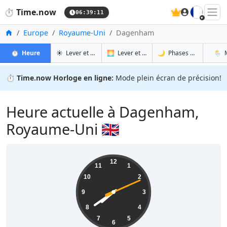
🇫🇷
⏱️
Time.now
06:39:11
Accueil
Europe
Royaume-Uni
Dagenham
à Dagenham
à Dagenham
à Da
à 
⏱️
Heure
☀️
Lever et coucher du soleil
🌅
Lever et coucher du soleil demain
🌙
Phases de la Lune
🌦️
⏱️
Time.now Horloge en ligne:
Mode plein écran de précision!
Heure actuelle à Dagenham,
Royaume-Uni 🇬🇧
07:39:12
12
11
1
10
2
9
3
8
4
7
5
6