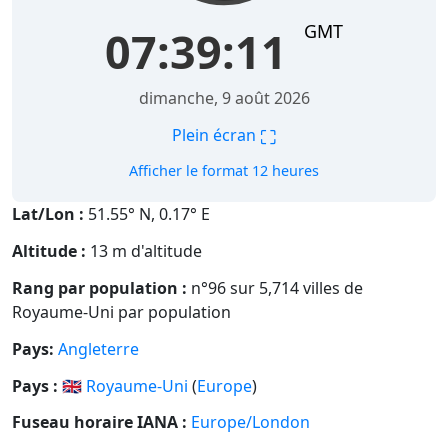
GMT
07:39:12
dimanche, 9 août 2026
⛶
Plein écran
Afficher le format 12 heures
Lat/Lon :
51.55° N, 0.17° E
Altitude :
13 m d'altitude
Rang par population :
n°96 sur 5,714 villes de
Royaume-Uni par population
Pays:
Angleterre
Pays :
🇬🇧
Royaume-Uni
(
Europe
)
Fuseau horaire IANA :
Europe/London