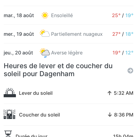
mar., 18 août
Ensoleillé
25°
/
19°
mer., 19 août
Partiellement nuageux
27°
/
18°
jeu., 20 août
Averse légère
19°
/
12°
Heures de lever et de coucher du
soleil pour Dagenham
🌅
↑
Lever du soleil
5:32 AM
🌇
↓
Coucher du soleil
8:36 PM
⏳
Durée du jour
15h 04m