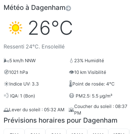
Météo à Dagenham
26°C
Ressenti 24°C. Ensoleillé
🌬️
💧
5 km/h NNW
23% Humidité
🧭
👁️
1021 hPa
10 km Visibilité
☀️
🌡️
Indice UV: 3.3
Point de rosée: 4°C
💨
😷
IQA: 1 (Bon)
PM2.5: 5.5 µg/m³
Coucher du soleil : 08:37
🌅
🌇
Lever du soleil : 05:32 AM
PM
Prévisions horaires pour Dagenham