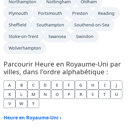
Heure actuelle à
Heure actuelle à
Heure actuelle à
Northampton
Nottingham
Oldham
Heure actuelle à
Heure actuelle à
Heure actuelle à
Heure actuelle à
Plymouth
Portsmouth
Preston
Reading
Heure actuelle à
Heure actuelle à
Heure actuelle à
Sheffield
Southampton
Southend-on-Sea
Heure actuelle à
Heure actuelle à
Heure actuelle à
Stoke-on-Trent
Swansea
Swindon
Heure actuelle à
Wolverhampton
Parcourir Heure en Royaume-Uni par
villes, dans l'ordre alphabétique :
A
B
C
D
E
F
G
H
I
J
K
L
M
N
O
P
R
S
T
U
V
W
Y
Heure en Royaume-Uni ›