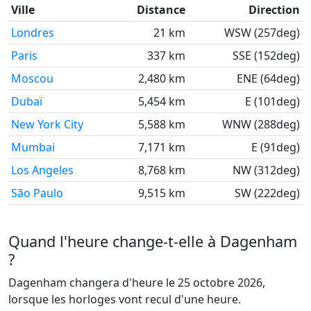
Ville
Distance
Direction
Londres
21 km
WSW (257deg)
Paris
337 km
SSE (152deg)
Moscou
2,480 km
ENE (64deg)
Dubaï
5,454 km
E (101deg)
New York City
5,588 km
WNW (288deg)
Mumbai
7,171 km
E (91deg)
Los Angeles
8,768 km
NW (312deg)
São Paulo
9,515 km
SW (222deg)
Quand l'heure change-t-elle à Dagenham
?
Dagenham changera d'heure le 25 octobre 2026,
lorsque les horloges vont recul d'une heure.