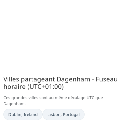
Villes partageant Dagenham - Fuseau
horaire (UTC+01:00)
Ces grandes villes sont au même décalage UTC que
Dagenham.
Heure actuelle à
Heure actuelle à
Dublin
, Ireland
Lisbon
, Portugal