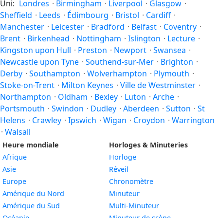
Uni:
Londres
·
Birmingham
·
Liverpool
·
Glasgow
·
Sheffield
·
Leeds
·
Édimbourg
·
Bristol
·
Cardiff
·
Manchester
·
Leicester
·
Bradford
·
Belfast
·
Coventry
·
Brent
·
Birkenhead
·
Nottingham
·
Islington
·
Lecture
·
Kingston upon Hull
·
Preston
·
Newport
·
Swansea
·
Newcastle upon Tyne
·
Southend-sur-Mer
·
Brighton
·
Derby
·
Southampton
·
Wolverhampton
·
Plymouth
·
Stoke-on-Trent
·
Milton Keynes
·
Ville de Westminster
·
Northampton
·
Oldham
·
Bexley
·
Luton
·
Arche
·
Portsmouth
·
Swindon
·
Dudley
·
Aberdeen
·
Sutton
·
St
Helens
·
Crawley
·
Ipswich
·
Wigan
·
Croydon
·
Warrington
·
Walsall
Heure mondiale
Horloges & Minuteries
Afrique
Horloge
Asie
Réveil
Europe
Chronomètre
Amérique du Nord
Minuteur
Amérique du Sud
Multi-Minuteur
Océanie
Minuteur de scène