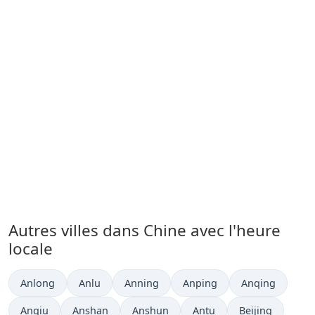
Autres villes dans Chine avec l'heure
locale
Heure actuelle à
Heure actuelle à
Heure actuelle à
Heure actuelle à
Heure actuelle 
Anlong
Anlu
Anning
Anping
Anqing
Heure actuelle à
Heure actuelle à
Heure actuelle à
Heure actuelle à
Heure actuelle 
Anqiu
Anshan
Anshun
Antu
Beijing