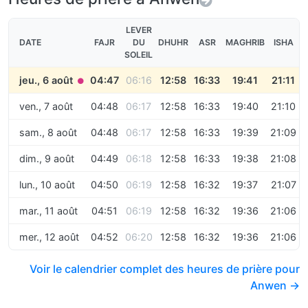
LEVER
DATE
FAJR
DU
DHUHR
ASR
MAGHRIB
ISHA
SOLEIL
jeu., 6 août
04:47
06:16
12:58
16:33
19:41
21:11
●
ven., 7 août
04:48
06:17
12:58
16:33
19:40
21:10
sam., 8 août
04:48
06:17
12:58
16:33
19:39
21:09
dim., 9 août
04:49
06:18
12:58
16:33
19:38
21:08
lun., 10 août
04:50
06:19
12:58
16:32
19:37
21:07
mar., 11 août
04:51
06:19
12:58
16:32
19:36
21:06
mer., 12 août
04:52
06:20
12:58
16:32
19:36
21:06
Voir le calendrier complet des heures de prière pour
Anwen →