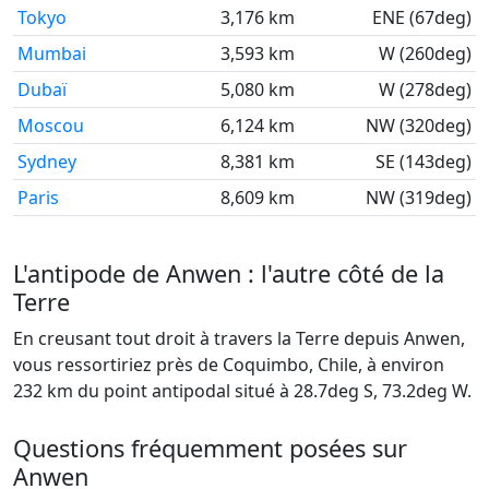
Tokyo
3,176 km
ENE (67deg)
Mumbai
3,593 km
W (260deg)
Dubaï
5,080 km
W (278deg)
Moscou
6,124 km
NW (320deg)
Sydney
8,381 km
SE (143deg)
Paris
8,609 km
NW (319deg)
L'antipode de Anwen : l'autre côté de la
Terre
En creusant tout droit à travers la Terre depuis Anwen,
vous ressortiriez près de Coquimbo, Chile, à environ
232 km du point antipodal situé à 28.7deg S, 73.2deg W.
Questions fréquemment posées sur
Anwen