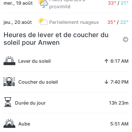
mer., 19 août
33°
/
21°
proximité
jeu., 20 août
Partiellement nuageux
35°
/
22°
Heures de lever et de coucher du
soleil pour Anwen
🌅
↑
Lever du soleil
6:17 AM
🌇
↓
Coucher du soleil
7:40 PM
⏳
Durée du jour
13h 23m
🌄
Aube
5:51 AM