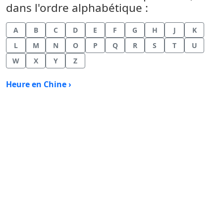
dans l'ordre alphabétique :
A
B
C
D
E
F
G
H
J
K
L
M
N
O
P
Q
R
S
T
U
W
X
Y
Z
Heure en Chine ›