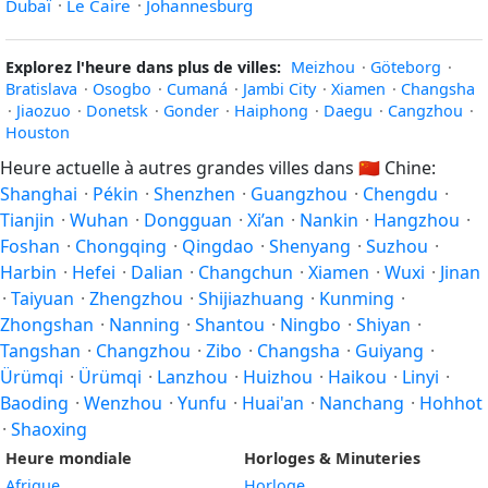
Dubaï
·
Le Caire
·
Johannesburg
Explorez l'heure dans plus de villes:
Meizhou
·
Göteborg
·
Bratislava
·
Osogbo
·
Cumaná
·
Jambi City
·
Xiamen
·
Changsha
·
Jiaozuo
·
Donetsk
·
Gonder
·
Haiphong
·
Daegu
·
Cangzhou
·
Houston
Heure actuelle à autres grandes villes dans
🇨🇳
Chine:
Shanghai
·
Pékin
·
Shenzhen
·
Guangzhou
·
Chengdu
·
Tianjin
·
Wuhan
·
Dongguan
·
Xi’an
·
Nankin
·
Hangzhou
·
Foshan
·
Chongqing
·
Qingdao
·
Shenyang
·
Suzhou
·
Harbin
·
Hefei
·
Dalian
·
Changchun
·
Xiamen
·
Wuxi
·
Jinan
·
Taiyuan
·
Zhengzhou
·
Shijiazhuang
·
Kunming
·
Zhongshan
·
Nanning
·
Shantou
·
Ningbo
·
Shiyan
·
Tangshan
·
Changzhou
·
Zibo
·
Changsha
·
Guiyang
·
Ürümqi
·
Ürümqi
·
Lanzhou
·
Huizhou
·
Haikou
·
Linyi
·
Baoding
·
Wenzhou
·
Yunfu
·
Huai'an
·
Nanchang
·
Hohhot
·
Shaoxing
Heure mondiale
Horloges & Minuteries
Afrique
Horloge