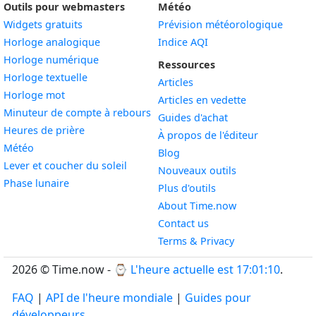
Outils pour webmasters
Météo
Widgets gratuits
Prévision météorologique
Widget
Horloge analogique
Indice AQI
Widget
Horloge numérique
Ressources
Widget
Horloge textuelle
Articles
Widget
Horloge mot
Articles en vedette
Widget
Minuteur de compte à rebours
Guides d'achat
Widget
Heures de prière
À propos de l'éditeur
Widget
Météo
Blog
Widget
Lever et coucher du soleil
Nouveaux outils
Widget
Phase lunaire
Plus d'outils
About Time.now
Contact us
Terms & Privacy
2026 © Time.now - ⌚
L'heure actuelle est 17:01:11
.
FAQ
|
API de l'heure mondiale
|
Guides pour
développeurs