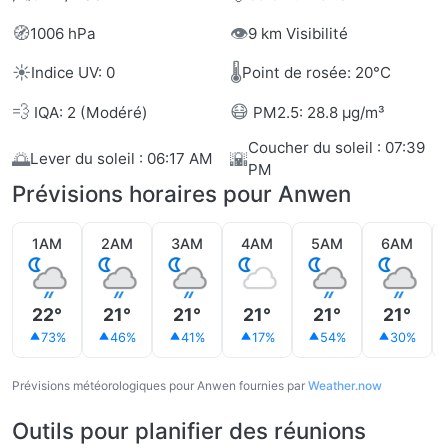
🧭
👁️
1006 hPa
9 km Visibilité
☀️
🌡️
Indice UV: 0
Point de rosée: 20°C
💨
😷
IQA: 2 (Modéré)
PM2.5: 28.8 µg/m³
Coucher du soleil : 07:39
🌅
🌇
Lever du soleil : 06:17 AM
PM
Prévisions horaires pour Anwen
1AM
2AM
3AM
4AM
5AM
6AM
22°
21°
21°
21°
21°
21°
73%
46%
41%
17%
54%
30%
Prévisions météorologiques pour Anwen fournies par
Weather.now
Outils pour planifier des réunions