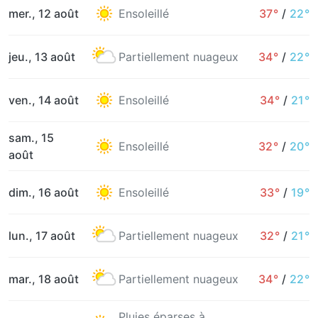
mer., 12 août
Ensoleillé
37°
/
22°
jeu., 13 août
Partiellement nuageux
34°
/
22°
ven., 14 août
Ensoleillé
34°
/
21°
sam., 15
Ensoleillé
32°
/
20°
août
dim., 16 août
Ensoleillé
33°
/
19°
lun., 17 août
Partiellement nuageux
32°
/
21°
mar., 18 août
Partiellement nuageux
34°
/
22°
Pluies éparses à