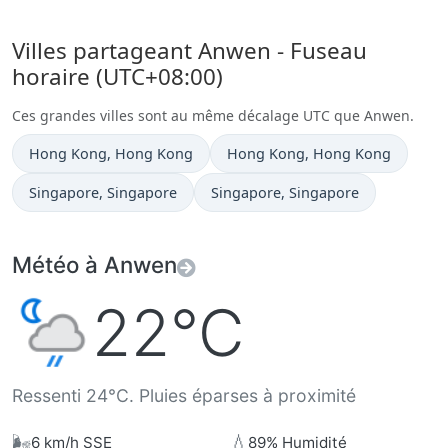
Villes partageant Anwen - Fuseau
horaire (UTC+08:00)
Ces grandes villes sont au même décalage UTC que Anwen.
Heure actuelle à
Heure actuelle à
Hong Kong
, Hong Kong
Hong Kong
, Hong Kong
Heure actuelle à
Heure actuelle à
Singapore
, Singapore
Singapore
, Singapore
Météo à Anwen
22°C
Ressenti 24°C. Pluies éparses à proximité
🌬️
💧
6 km/h SSE
89% Humidité