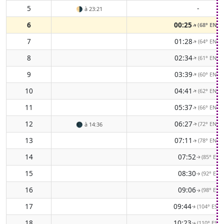
5
-
🌗
à 23:21
6
00:25
(68° ENE)
↑
7
01:28
(64° ENE)
↑
8
02:34
(61° ENE)
↑
9
03:39
(60° ENE)
↑
10
04:41
(62° ENE)
↑
11
05:37
(66° ENE)
↑
12
06:27
(72° ENE)
🌑
à 14:36
↑
13
07:11
(78° ENE)
↑
14
07:52
(85° E)
↑
15
08:30
(92° E)
↑
16
09:06
(98° E)
↑
17
09:44
(104° ESE)
↑
18
10:23
(110° ESE)
↑