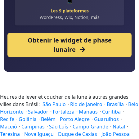
Les 9 plateformes
WordPress, Wix, Notion, más
Obtenir le widget de phase
lunaire
Heures de lever et coucher de la lune à autres grandes
villes dans Brésil:
São Paulo
·
Rio de Janeiro
·
Brasília
·
Belo
Horizonte
·
Salvador
·
Fortaleza
·
Manaus
·
Curitiba
·
Recife
·
Goiânia
·
Belém
·
Porto Alegre
·
Guarulhos
·
Maceió
·
Campinas
·
São Luís
·
Campo Grande
·
Natal
·
Teresina
·
Nova Iguaçu
·
Duque de Caxias
·
João Pessoa
·