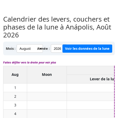
Calendrier des levers, couchers et
phases de la lune à Anápolis,
Août
2026
Mois :
Année :
Voir les données de la lune
Faites défiler vers la droite pour voir plus
Aug
Moon
Lever de la lun
1
2
3
4