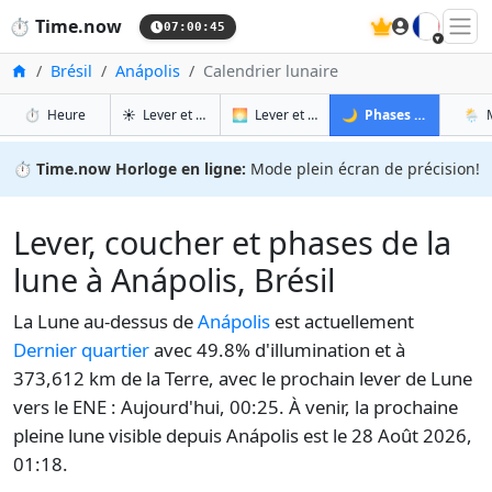
🇫🇷
⏱️
Time.now
07:00:46
Accueil
Brésil
Anápolis
Calendrier lunaire
à Anápolis
à Anápolis
à Aná
à
⏱️
Heure
☀️
Lever et coucher du soleil
🌅
Lever et coucher du soleil demain
🌙
Phases de la Lune
🌦️
⏱️
Time.now Horloge en ligne:
Mode plein écran de précision!
Lever, coucher et phases de la
lune à Anápolis, Brésil
La Lune au-dessus de
Anápolis
est actuellement
Dernier quartier
avec 49.8% d'illumination et à
373,612 km de la Terre, avec le prochain lever de Lune
vers le ENE : Aujourd'hui, 00:25. À venir, la prochaine
pleine lune visible depuis Anápolis est le 28 Août 2026,
01:18.