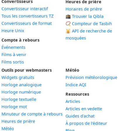
Convertisseurs
Heures de prière
Convertisseur interactif
Horaires de prière
Tous les convertisseurs TZ
🕋 Trouver la Qibla
Convertisseurs de format
📿 Compteur de Tasbih
Heure Unix
🕌
API de recherche de
mosquées
Compte à rebours
Événements
Films à venir
Films sortis
Outils pour webmasters
Météo
Widgets gratuits
Prévision météorologique
Widget
Horloge analogique
Indice AQI
Widget
Horloge numérique
Ressources
Widget
Horloge textuelle
Articles
Widget
Horloge mot
Articles en vedette
Widget
Minuteur de compte à rebours
Guides d'achat
Widget
Heures de prière
À propos de l'éditeur
Widget
Météo
Blog