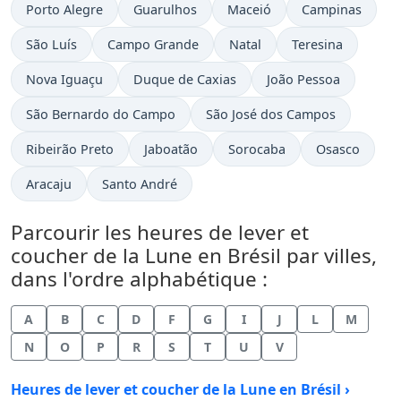
Porto Alegre
Guarulhos
Maceió
Campinas
São Luís
Campo Grande
Natal
Teresina
Nova Iguaçu
Duque de Caxias
João Pessoa
São Bernardo do Campo
São José dos Campos
Ribeirão Preto
Jaboatão
Sorocaba
Osasco
Aracaju
Santo André
Parcourir les heures de lever et
coucher de la Lune en Brésil par villes,
dans l'ordre alphabétique :
A
B
C
D
F
G
I
J
L
M
N
O
P
R
S
T
U
V
Heures de lever et coucher de la Lune en Brésil ›