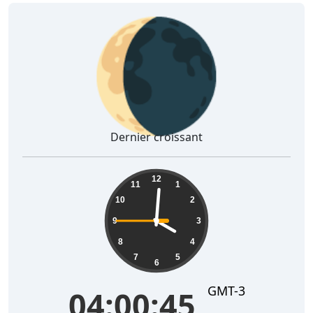
🌘
Dernier croissant
04:00:46
12
11
1
10
2
9
3
8
4
7
5
6
GMT-3
04:00:46