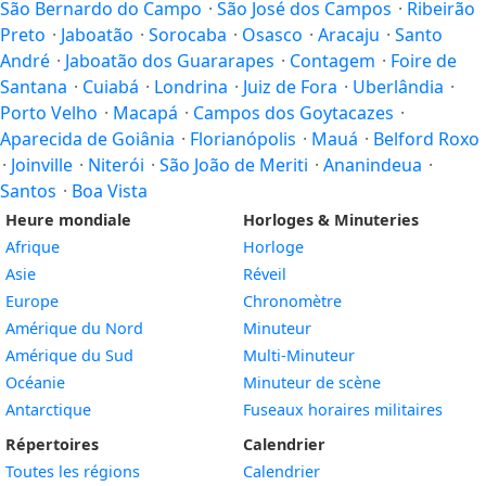
São Bernardo do Campo
·
São José dos Campos
·
Ribeirão
Preto
·
Jaboatão
·
Sorocaba
·
Osasco
·
Aracaju
·
Santo
André
·
Jaboatão dos Guararapes
·
Contagem
·
Foire de
Santana
·
Cuiabá
·
Londrina
·
Juiz de Fora
·
Uberlândia
·
Porto Velho
·
Macapá
·
Campos dos Goytacazes
·
Aparecida de Goiânia
·
Florianópolis
·
Mauá
·
Belford Roxo
·
Joinville
·
Niterói
·
São João de Meriti
·
Ananindeua
·
Santos
·
Boa Vista
Heure mondiale
Horloges & Minuteries
Afrique
Horloge
Asie
Réveil
Europe
Chronomètre
Amérique du Nord
Minuteur
Amérique du Sud
Multi-Minuteur
Océanie
Minuteur de scène
Antarctique
Fuseaux horaires militaires
Répertoires
Calendrier
Toutes les régions
Calendrier