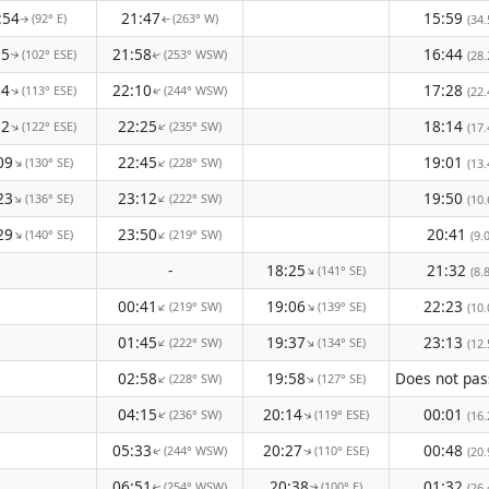
:54
21:47
15:59
(92° E)
(263° W)
(34.
↑
↑
15
21:58
16:44
(102° ESE)
(253° WSW)
(28.
↑
↑
34
22:10
17:28
(113° ESE)
(244° WSW)
(22.
↑
↑
52
22:25
18:14
(122° ESE)
(235° SW)
↑
↑
(17.
09
22:45
19:01
(130° SE)
(228° SW)
↑
↑
(13.
23
23:12
19:50
(136° SE)
(222° SW)
↑
↑
(10.
29
23:50
20:41
(140° SE)
(219° SW)
↑
↑
(9.
-
18:25
21:32
(141° SE)
↑
(8.
00:41
19:06
22:23
(219° SW)
(139° SE)
↑
↑
(10.
01:45
19:37
23:13
(222° SW)
(134° SE)
↑
↑
(12.
02:58
19:58
(228° SW)
(127° SE)
↑
↑
04:15
20:14
00:01
(236° SW)
(119° ESE)
↑
↑
(16.
05:33
20:27
00:48
(244° WSW)
(110° ESE)
(20.
↑
↑
06:51
20:38
01:32
(254° WSW)
(100° E)
(26.
↑
↑