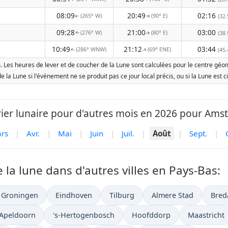
08:09
20:49
02:16
(265° W)
(90° E)
(32.
↑
↑
09:28
21:00
03:00
(276° W)
(80° E)
(38.
↑
↑
10:49
21:12
03:44
(286° WNW)
(69° ENE)
(45.
↑
↑
Les heures de lever et de coucher de la Lune sont calculées pour le centre géomét
 de la Lune si l'événement ne se produit pas ce jour local précis, ou si la Lune e
ier lunaire pour d'autres mois en 2026 pour Ams
rs
|
Avr.
|
Mai
|
Juin
|
Juil.
|
Août
|
Sept.
|
 la lune dans d'autres villes en Pays-Bas:
Groningen
Eindhoven
Tilburg
Almere Stad
Bred
Apeldoorn
's-Hertogenbosch
Hoofddorp
Maastricht