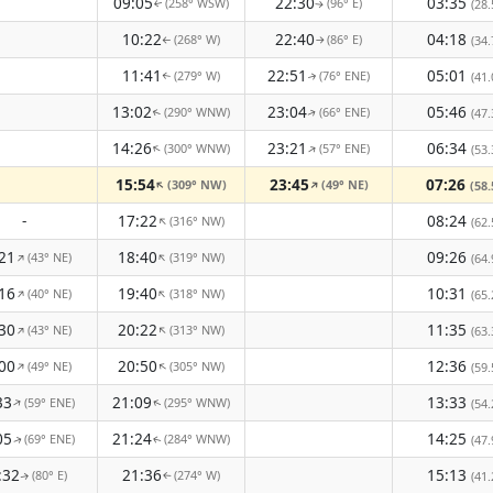
09:05
22:30
03:35
(258° WSW)
(96° E)
(28.
↑
↑
10:22
22:40
04:18
(268° W)
(86° E)
(34.
↑
↑
11:41
22:51
05:01
(279° W)
(76° ENE)
(41.
↑
↑
13:02
23:04
05:46
(290° WNW)
(66° ENE)
(47.
↑
↑
14:26
23:21
06:34
(300° WNW)
(57° ENE)
↑
↑
(53.
15:54
23:45
07:26
(309° NW)
(49° NE)
↑
↑
(58.
-
17:22
08:24
(316° NW)
↑
(62.
21
18:40
09:26
(43° NE)
(319° NW)
↑
↑
(64.
16
19:40
10:31
(40° NE)
(318° NW)
↑
↑
(65.
30
20:22
11:35
(43° NE)
(313° NW)
↑
↑
(63.
00
20:50
12:36
(49° NE)
(305° NW)
↑
↑
(59.
33
21:09
13:33
(59° ENE)
(295° WNW)
↑
(54.
↑
05
21:24
14:25
(69° ENE)
(284° WNW)
(47.
↑
↑
:32
21:36
15:13
(80° E)
(274° W)
(41.
↑
↑