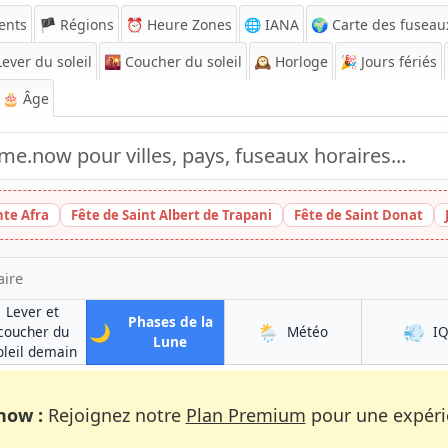
ents
🏴 Régions
⏰
Heure Zones
🌐 IANA
🌍 Carte des fuseau
ever du soleil
🌇
Coucher du soleil
🕰️
Horloge
🎉
Jours fériés
🎂 Âge
nte Afra
Fête de Saint Albert de Trapani
Fête de Saint Donat
aire
Lever et
Phases de la
🌙
🌦️
💨
à Amsterdam
coucher du
Météo
I
à Amsterdam
Lune
à Amsterdam
oleil demain
now :
Rejoignez notre
Plan Premium
pour une expérie