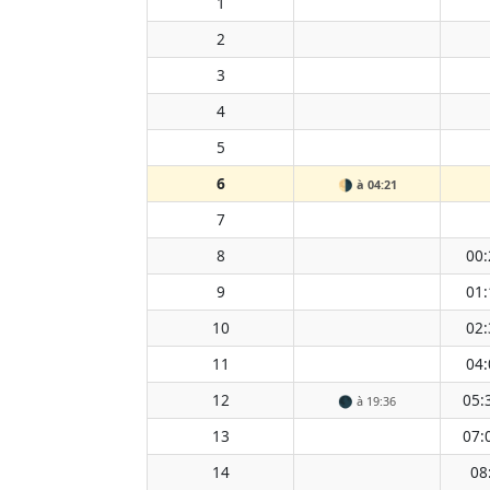
1
2
3
4
5
6
🌗
à 04:21
7
8
00:
9
01:
10
02:
11
04:
12
05:
🌑
à 19:36
13
07:
14
08