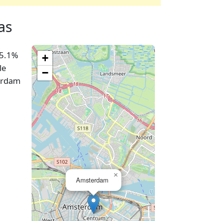
as
45.1%
+
le
−
terdam
×
Amsterdam