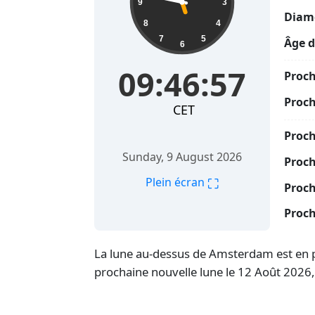
9
3
Diamè
8
4
7
5
Âge d
6
09:46:58
Proch
Proch
CET
Proc
Sunday, 9 August 2026
Proch
⛶
Plein écran
Proch
Proch
La lune au-dessus de Amsterdam est en ph
prochaine nouvelle lune le 12 Août 2026,