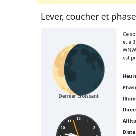
Lever, coucher et phas
Ce so
🌘
et à 
WNW :
est p
Heure
Phase
Dernier croissant
Illum
Direc
09:46:58
12
Altit
11
1
10
2
Dista