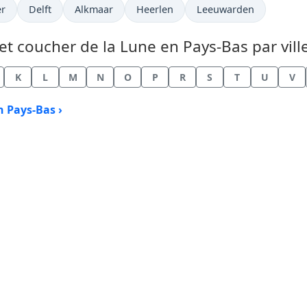
er
Delft
Alkmaar
Heerlen
Leeuwarden
et coucher de la Lune en Pays-Bas par vill
K
L
M
N
O
P
R
S
T
U
V
n Pays-Bas ›