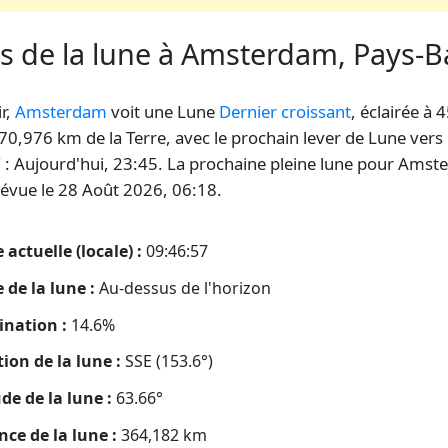
es de la lune à Amsterdam, Pays-B
ir,
Amsterdam
voit une Lune
Dernier croissant
, éclairée à 
370,976 km de la Terre, avec le prochain lever de Lune vers 
 Aujourd'hui, 23:45. La prochaine pleine lune pour Ams
révue le 28 Août 2026, 06:18.
 actuelle (locale) :
09:46:58
 de la lune :
Au-dessus de l'horizon
ination :
14.6%
tion de la lune :
SSE (153.6°)
ude de la lune :
63.66°
nce de la lune :
364,182
km