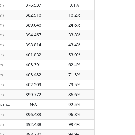
376,537
9.1%
5°)
382,916
16.2%
2°)
389,046
24.6%
4°)
394,467
33.8%
4°)
398,814
43.4%
4°)
401,832
53.0%
6°)
403,391
62.4%
0°)
403,482
71.3%
8°)
402,209
79.5%
0°)
399,772
86.6%
5°)
Does not pass meridian
N/A
92.5%
(N/A)
396,433
96.8%
2°)
392,488
99.4%
9°)
388,230
99.9%
4°)