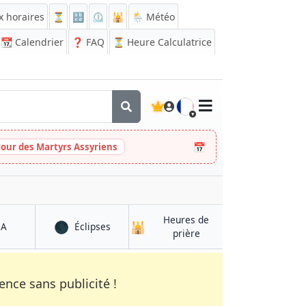
x horaires
⏳
🔡
⏲️
🕌
🌦️ Météo
📆
Calendrier
❓
FAQ
⏳ Heure Calculatrice
🇫🇷
📅
Jour des Martyrs Assyriens
Heures de
🌑
🕌
à Amsterdam
à Amsterdam
QA
Éclipses
à Amsterdam
prière
nce sans publicité !