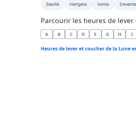
Zwolle
Hengelo
Venlo
Devent
Parcourir les heures de lever 
A
B
C
D
E
G
H
I
Heures de lever et coucher de la Lune e