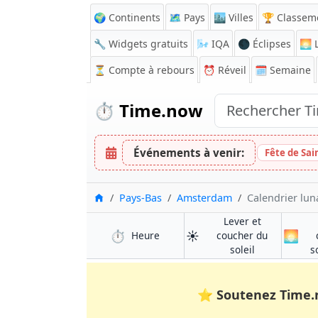
🌍 Continents
🗺️ Pays
🏙️ Villes
🏆 Classem
🔧 Widgets gratuits
🌬️
IQA
🌑 Éclipses
🌅
L
⏳
Compte à rebours
⏰
Réveil
🗓️ Semaine
⏱️
Time.now
Événements à venir:
Fête de Sai
Accueil
Pays-Bas
Amsterdam
Calendrier lun
Lever et
⏱️
☀️
🌅
à Amsterdam
Heure
coucher du
à Amsterdam
soleil
s
⭐
Soutenez Time.