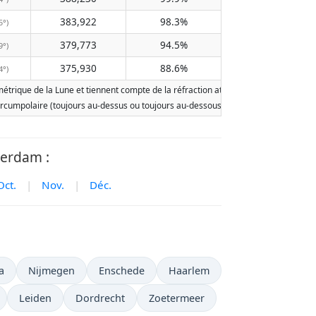
383,922
98.3%
5°)
379,773
94.5%
9°)
375,930
88.6%
4°)
rique de la Lune et tiennent compte de la réfraction atmosphérique terrestre. Les 
st circumpolaire (toujours au-dessus ou toujours au-dessous de l'horizon). Deux le
terdam :
Oct.
|
Nov.
|
Déc.
a
Nijmegen
Enschede
Haarlem
Leiden
Dordrecht
Zoetermeer