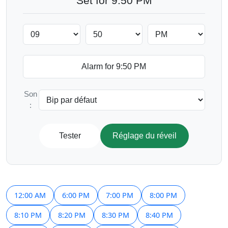
Set for 9:50 PM
Son
:
Tester
Réglage du réveil
12:00 AM
6:00 PM
7:00 PM
8:00 PM
8:10 PM
8:20 PM
8:30 PM
8:40 PM