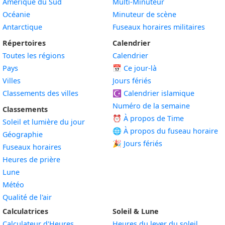
Amérique du Sud
Multi-Minuteur
Océanie
Minuteur de scène
Antarctique
Fuseaux horaires militaires
Répertoires
Calendrier
Toutes les régions
Calendrier
Pays
📅
Ce jour-là
Villes
Jours fériés
Classements des villes
☪️
Calendrier islamique
Numéro de la semaine
Classements
⏰ À propos de Time
Soleil et lumière du jour
🌐 À propos du fuseau horaire
Géographie
🎉 Jours fériés
Fuseaux horaires
Heures de prière
Lune
Météo
Qualité de l'air
Calculatrices
Soleil & Lune
Calculateur d'Heures
Heures du lever du soleil