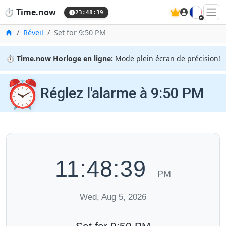
🇫🇷
⏱️
Time.now
23:48:39
Accueil
Réveil
Set for 9:50 PM
⏱️
Time.now Horloge en ligne:
Mode plein écran de précision!
⏰
Réglez l'alarme à 9:50 PM
11:48:39
PM
Wed, Aug 5, 2026