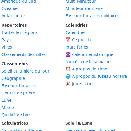
Amérique du Sud
Multi-Minuteur
Océanie
Minuteur de scène
Antarctique
Fuseaux horaires militaires
Répertoires
Calendrier
Toutes les régions
Calendrier
Pays
📅
Ce jour-là
Villes
Jours fériés
Classements des villes
☪️
Calendrier islamique
Numéro de la semaine
Classements
⏰ À propos de Time
Soleil et lumière du jour
🌐 À propos du fuseau horaire
Géographie
🎉 Jours fériés
Fuseaux horaires
Heures de prière
Lune
Météo
Qualité de l'air
Calculatrices
Soleil & Lune
Calculateur d'Heures
Heures du lever du soleil