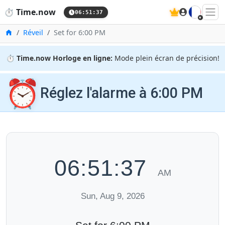
🇫🇷
⏱️
Time.now
06:51:38
Accueil
Réveil
Set for 6:00 PM
⏱️
Time.now Horloge en ligne:
Mode plein écran de précision!
⏰
Réglez l'alarme à 6:00 PM
06:51:38
AM
Sun, Aug 9, 2026