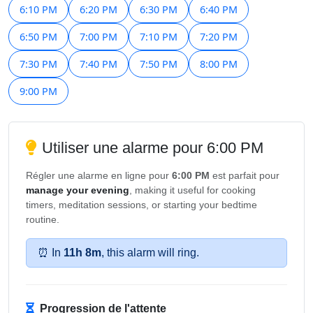
6:10 PM
6:20 PM
6:30 PM
6:40 PM
6:50 PM
7:00 PM
7:10 PM
7:20 PM
7:30 PM
7:40 PM
7:50 PM
8:00 PM
9:00 PM
Utiliser une alarme pour 6:00 PM
Régler une alarme en ligne pour
6:00 PM
est parfait pour
manage your evening
, making it useful for cooking
timers, meditation sessions, or starting your bedtime
routine.
⏰ In
11h 8m
, this alarm will ring.
Progression de l'attente