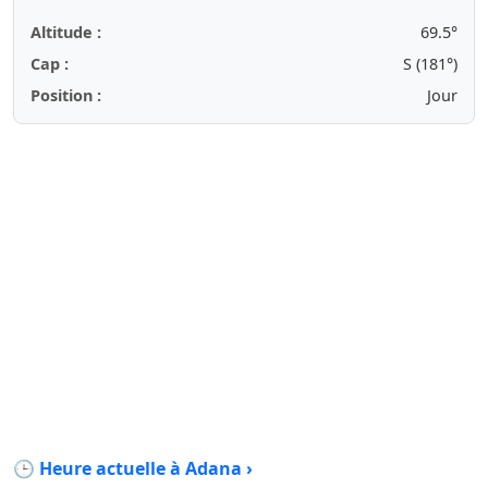
Altitude :
69.5°
Cap :
S (181°)
Position :
Jour
🕒 Heure actuelle à Adana ›