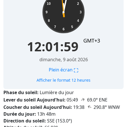
10
2
9
3
8
4
7
5
6
GMT+3
12:02:00
dimanche, 9 août 2026
⛶
Plein écran
Afficher le format 12 heures
Phase du soleil:
Lumière du jour
↑
Lever du soleil Aujourd'hui:
05:49
69.0° ENE
↑
Coucher du soleil Aujourd'hui:
19:38
290.8° WNW
Durée du jour:
13h 48m
Direction du soleil:
SSE (153.0°)