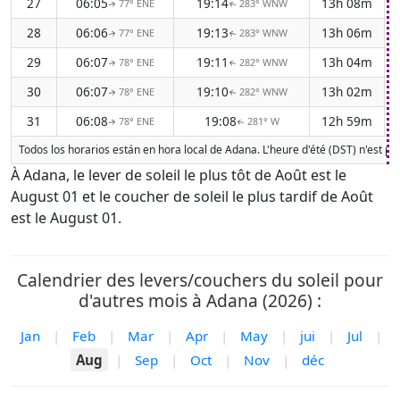
27
06:05
19:14
13h 08m
77° ENE
283° WNW
↑
↑
28
06:06
19:13
13h 06m
77° ENE
283° WNW
↑
↑
29
06:07
19:11
13h 04m
78° ENE
282° WNW
↑
↑
30
06:07
19:10
13h 02m
78° ENE
282° WNW
↑
↑
31
06:08
19:08
12h 59m
78° ENE
281° W
↑
↑
Todos los horarios están en hora local de Adana. L'heure d'été (DST) n'est p
À Adana, le lever de soleil le plus tôt de Août est le
August 01 et le coucher de soleil le plus tardif de Août
est le August 01.
Calendrier des levers/couchers du soleil pour
d'autres mois à Adana (2026) :
Jan
|
Feb
|
Mar
|
Apr
|
May
|
jui
|
Jul
|
Aug
|
Sep
|
Oct
|
Nov
|
déc