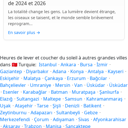
de 2024 et 2026
La totalité change les gens. La lumière devient étrange,
les oiseaux se taisent, et le monde semble brièvement
reprogram...
En savoir plus
→
Heures de lever et coucher du soleil à autres grandes villes
dans
🇹🇷
Turquie:
Istanbul
·
Ankara
·
Bursa
·
İzmir
·
Gaziantep
·
Diyarbakır
·
Adana
·
Konya
·
Antalya
·
Kayseri
·
Eskişehir
·
Malatya
·
Çankaya
·
Erzurum
·
Bağcılar
·
Bahçelievler
·
Umraniye
·
Mersin
·
Van
·
Üsküdar
·
Üsküdar
·
Esenler
·
Karabağlar
·
Batman
·
Muratpaşa
·
Şanlıurfa
·
Elazığ
·
Sultangazi
·
Maltepe
·
Samsun
·
Kahramanmaraş
·
Uşak
·
Ataşehir
·
Tarse
·
Şişli
·
Denizli
·
Batikent
·
Zeytinburnu
·
Adapazarı
·
Sultanbeyli
·
Gebze
·
Merkezefendi
·
Çorum
·
Adıyaman
·
Sivas
·
Afyonkarahisar
·
Aksaray
·
Trabzon
·
Manisa
·
Sancaktepe