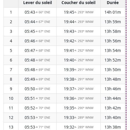
Lever du soleil
Coucher du soleil
Durée
1
05:43
19:45
14h 01m
66° ENE
293° WNW
↑
↑
2
05:44
19:44
13h 59m
67° ENE
293° WNW
↑
↑
3
05:45
19:43
13h 58m
67° ENE
293° WNW
↑
↑
4
05:46
19:42
13h 56m
68° ENE
292° WNW
↑
↑
5
05:47
19:41
13h 54m
68° ENE
292° WNW
↑
↑
6
05:48
19:40
13h 52m
68° ENE
292° WNW
↑
↑
7
05:48
19:39
13h 50m
69° ENE
291° WNW
↑
↑
8
05:49
19:38
13h 48m
69° ENE
291° WNW
↑
↑
9
05:50
19:37
13h 46m
69° ENE
290° WNW
↑
↑
10
05:51
19:36
13h 44m
70° ENE
290° WNW
↑
↑
11
05:52
19:35
13h 42m
70° ENE
290° WNW
↑
↑
12
05:53
19:33
13h 40m
70° ENE
289° WNW
↑
↑
13
05:53
19:32
13h 38m
71° ENE
289° WNW
↑
↑