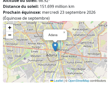
Altitude du soleil:
66.92°
Distance du soleil:
151.699 million km
Prochain équinoxe:
mercredi 23 septembre 2026
(Équinoxe de septembre)
+
×
−
Adana
Leaflet
|
©
OpenStreetMap
contributors