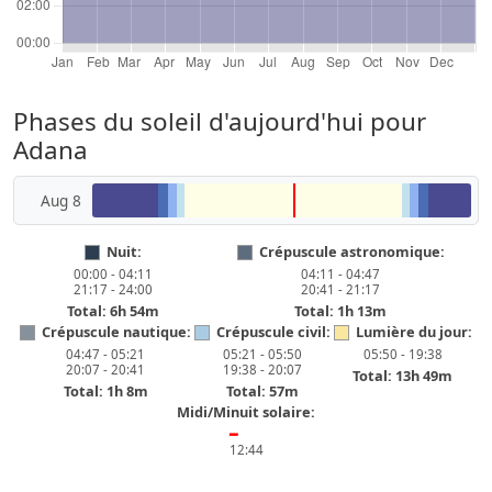
Phases du soleil d'aujourd'hui pour
Adana
Aug 8
Nuit:
Crépuscule astronomique:
00:00 - 04:11
04:11 - 04:47
21:17 - 24:00
20:41 - 21:17
Total: 6h 54m
Total: 1h 13m
Crépuscule nautique:
Crépuscule civil:
Lumière du jour:
04:47 - 05:21
05:21 - 05:50
05:50 - 19:38
20:07 - 20:41
19:38 - 20:07
Total: 13h 49m
Total: 1h 8m
Total: 57m
Midi/Minuit solaire:
━
12:44