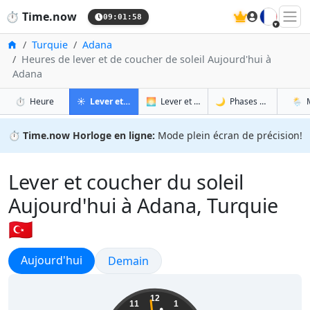
🇫🇷
⏱️
Time.now
09:02:00
Accueil
Turquie
Adana
Heures de lever et de coucher de soleil Aujourd'hui à
Adana
à Adana
à Adana
à Ad
à 
⏱️
Heure
☀️
Lever et coucher du soleil
🌅
Lever et coucher du soleil demain
🌙
Phases de la Lune
🌦️
⏱️
Time.now Horloge en ligne:
Mode plein écran de précision!
Lever et coucher du soleil
Aujourd'hui à Adana, Turquie
🇹🇷
Lever et coucher du soleil
Aujourd'hui
Lever et coucher du soleil
Demain
12:02:00
12
11
1