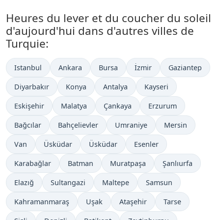
Heures du lever et du coucher du soleil
d'aujourd'hui dans d'autres villes de
Turquie:
Istanbul
Ankara
Bursa
İzmir
Gaziantep
Diyarbakır
Konya
Antalya
Kayseri
Eskişehir
Malatya
Çankaya
Erzurum
Bağcılar
Bahçelievler
Umraniye
Mersin
Van
Üsküdar
Üsküdar
Esenler
Karabağlar
Batman
Muratpaşa
Şanlıurfa
Elazığ
Sultangazi
Maltepe
Samsun
Kahramanmaraş
Uşak
Ataşehir
Tarse