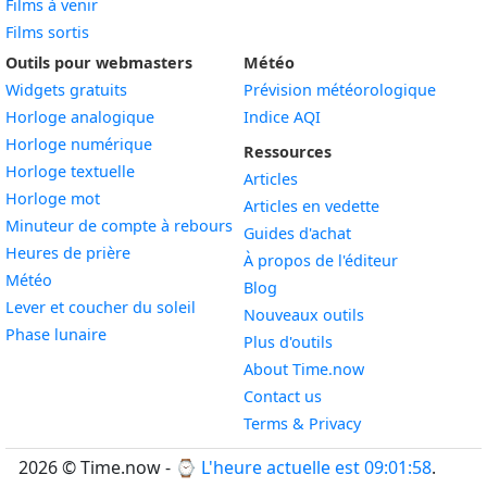
Films à venir
Films sortis
Outils pour webmasters
Météo
Widgets gratuits
Prévision météorologique
Widget
Horloge analogique
Indice AQI
Widget
Horloge numérique
Ressources
Widget
Horloge textuelle
Articles
Widget
Horloge mot
Articles en vedette
Widget
Minuteur de compte à rebours
Guides d'achat
Widget
Heures de prière
À propos de l'éditeur
Widget
Météo
Blog
Widget
Lever et coucher du soleil
Nouveaux outils
Widget
Phase lunaire
Plus d'outils
About Time.now
Contact us
Terms & Privacy
2026 © Time.now - ⌚
L'heure actuelle est 09:02:00
.