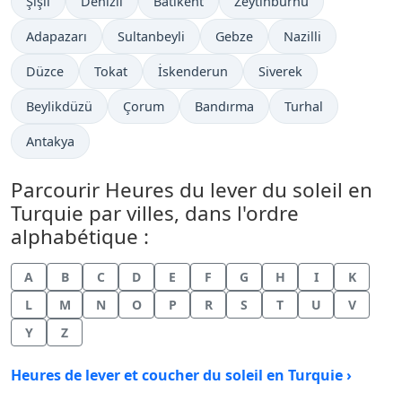
Şişli
Denizli
Batikent
Zeytinburnu
Adapazarı
Sultanbeyli
Gebze
Nazilli
Düzce
Tokat
İskenderun
Siverek
Beylikdüzü
Çorum
Bandırma
Turhal
Antakya
Parcourir Heures du lever du soleil en
Turquie par villes, dans l'ordre
alphabétique :
A
B
C
D
E
F
G
H
I
K
L
M
N
O
P
R
S
T
U
V
Y
Z
Heures de lever et coucher du soleil en Turquie ›