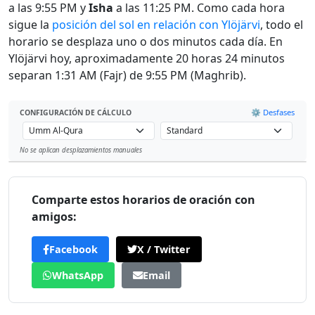
a las 9:55 PM y
Isha
a las 11:25 PM. Como cada hora
sigue la
posición del sol en relación con Ylöjärvi
, todo el
horario se desplaza uno o dos minutos cada día. En
Ylöjärvi hoy, aproximadamente 20 horas 24 minutos
separan 1:31 AM (Fajr) de 9:55 PM (Maghrib).
⚙️ Desfases
CONFIGURACIÓN DE CÁLCULO
No se aplican desplazamientos manuales
Leaflet
Comparte estos horarios de oración con
amigos:
Facebook
X / Twitter
WhatsApp
Email