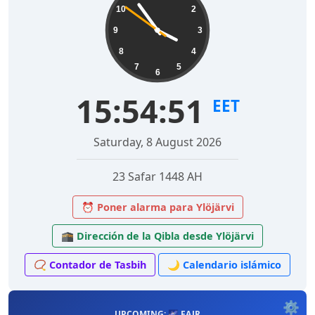
10
2
9
3
8
4
7
5
6
15:54:52
EET
Saturday, 8 August 2026
23 Safar 1448 AH
⏰ Poner alarma para Ylöjärvi
🕋 Dirección de la Qibla desde Ylöjärvi
📿 Contador de Tasbih
🌙 Calendario islámico
⚙️
UPCOMING: 🌌 FAJR