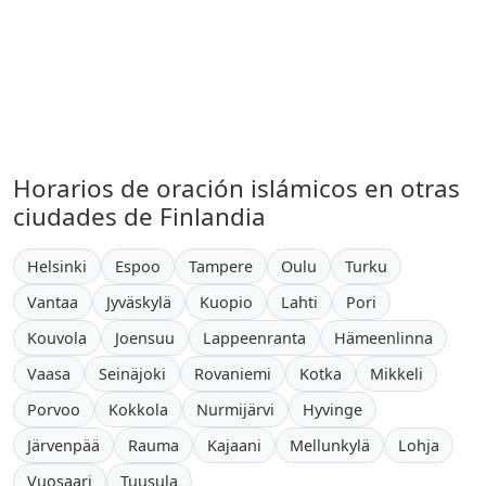
Horarios de oración islámicos en otras
ciudades de Finlandia
Helsinki
Espoo
Tampere
Oulu
Turku
Vantaa
Jyväskylä
Kuopio
Lahti
Pori
Kouvola
Joensuu
Lappeenranta
Hämeenlinna
Vaasa
Seinäjoki
Rovaniemi
Kotka
Mikkeli
Porvoo
Kokkola
Nurmijärvi
Hyvinge
Järvenpää
Rauma
Kajaani
Mellunkylä
Lohja
Vuosaari
Tuusula