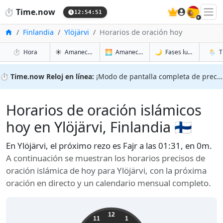
🇪🇸
⏱️
Time.now
12:54:52
Inicio
Finlandia
Ylöjärvi
Horarios de oración hoy
en Ylöjärvi
en Ylöjärvi
en Ylöjä
en Ylöj
⏱️
Hora
☀️
Amanecer y atardecer
🌅
Amanecer y atardecer mañana
🌙
Fases lunares
🌦️
T
⏱️
Time.now Reloj en línea:
¡Modo de pantalla completa de precisión!
Horarios de oración islámicos
hoy en Ylöjärvi, Finlandia 🇫🇮
En Ylöjärvi, el próximo rezo es Fajr a las 01:31, en 0m.
A continuación se muestran los horarios precisos de
oración islámica de hoy para Ylöjärvi, con la próxima
oración en directo y un calendario mensual completo.
12
11
1