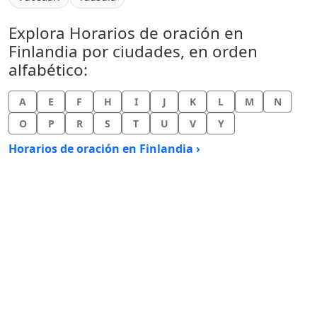
Explora Horarios de oración en
Finlandia por ciudades, en orden
alfabético:
A
E
F
H
I
J
K
L
M
N
O
P
R
S
T
U
V
Y
Horarios de oración en Finlandia ›