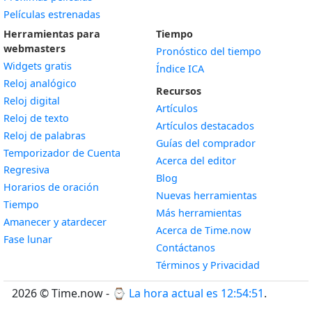
Películas estrenadas
Herramientas para
Tiempo
webmasters
Pronóstico del tiempo
Widgets gratis
Índice ICA
Widget
Reloj analógico
Recursos
Widget
Reloj digital
Artículos
Widget
Reloj de texto
Artículos destacados
Widget
Reloj de palabras
Guías del comprador
Temporizador de Cuenta
Acerca del editor
Widget
Regresiva
Blog
Widget
Horarios de oración
Nuevas herramientas
Widget
Tiempo
Más herramientas
Widget
Amanecer y atardecer
Acerca de Time.now
Widget
Fase lunar
Contáctanos
Términos y Privacidad
2026 © Time.now - ⌚
La hora actual es 12:54:52
.