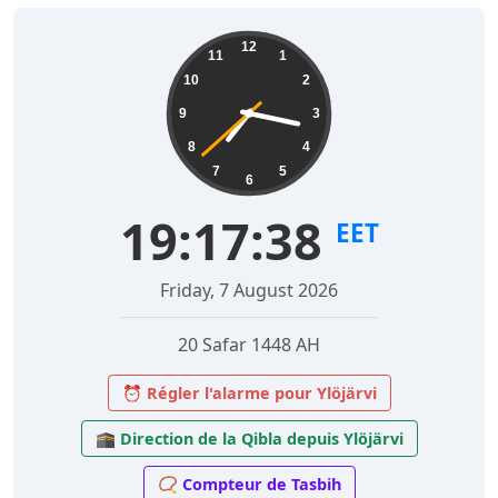
12
11
1
10
2
9
3
8
4
7
5
6
19:17:39
EET
Friday, 7 August 2026
20 Safar 1448 AH
⏰ Régler l'alarme pour Ylöjärvi
🕋 Direction de la Qibla depuis Ylöjärvi
📿 Compteur de Tasbih