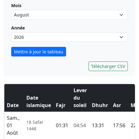
Mois
Année
Mettre à jour le tableau
Télécharger CSV
Lever
Date
du
Date
islamique
Fajr
soleil
Dhuhr
Asr
Ma
Sam.,
18 Safar
01
01:31
04:54
13:31
17:56
22:
1448
Août