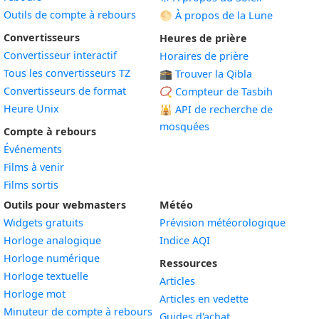
Outils de compte à rebours
🌕 À propos de la Lune
Convertisseurs
Heures de prière
Convertisseur interactif
Horaires de prière
Tous les convertisseurs TZ
🕋 Trouver la Qibla
Convertisseurs de format
📿 Compteur de Tasbih
Heure Unix
🕌
API de recherche de
mosquées
Compte à rebours
Événements
Films à venir
Films sortis
Outils pour webmasters
Météo
Widgets gratuits
Prévision météorologique
Widget
Horloge analogique
Indice AQI
Widget
Horloge numérique
Ressources
Widget
Horloge textuelle
Articles
Widget
Horloge mot
Articles en vedette
Widget
Minuteur de compte à rebours
Guides d'achat