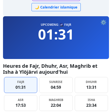
🌙 Calendrier islamique
⚙️
UPCOMING: 🌌 FAJR
01:31
Heures de Fajr, Dhuhr, Asr, Maghrib et
Isha à Ylöjärvi aujourd'hui
FAJR
SUNRISE
DHUHR
01:31
04:59
13:31
ASR
MAGHRIB
ISHA
17:53
22:04
23:34