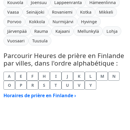
Kouvola
Joensuu
Lappeenranta
Hämeenlinna
Vaasa
Seinäjoki
Rovaniemi
Kotka
Mikkeli
Porvoo
Kokkola
Nurmijärvi
Hyvinge
Järvenpää
Rauma
Kajaani
Mellunkylä
Lohja
Vuosaari
Tuusula
Parcourir Heures de prière en Finlande
par villes, dans l'ordre alphabétique :
A
E
F
H
I
J
K
L
M
N
O
P
R
S
T
U
V
Y
Horaires de prière en Finlande ›