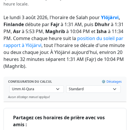
heure locale.
Le lundi 3 août 2026, l'horaire de Salah pour
Ylöjärvi
,
Finlande
débute par
Fajr
à 1:31 AM, puis
Dhuhr
à 1:31
PM,
Asr
à 5:53 PM,
Maghrib
à 10:04 PM et
Isha
à 11:34
PM. Comme chaque heure suit la
position du soleil par
rapport à Ylöjärvi
, tout l'horaire se décale d'une minute
ou deux chaque jour. À Ylöjärvi aujourd'hui, environ 20
heures 32 minutes séparent 1:31 AM (Fajr) de 10:04 PM
(Maghrib).
⚙️ Décalages
CONFIGURATION DU CALCUL
Aucun décalage manuel appliqué
Leaflet
Partagez ces horaires de prière avec vos
amis :