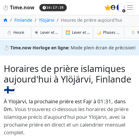
🇫🇷
⏱️
Time.now
16:17:39
Accueil
Finlande
Ylöjärvi
Heures de prière aujourd'hui
à Ylöjärvi
à Ylöjärvi
à Ylö
à Y
⏱️
Heure
☀️
Lever et coucher du soleil
🌅
Lever et coucher du soleil demain
🌙
Phases de la Lune
🌦️
⏱️
Time.now Horloge en ligne:
Mode plein écran de précision!
Horaires de prière islamiques
aujourd'hui à Ylöjärvi, Finlande
🇫🇮
À Ylöjärvi, la prochaine prière est Fajr à 01:31, dans
0m.
Vous trouverez ci-dessous les horaires de prière
islamique précis d'aujourd'hui pour Ylöjärvi, avec la
prochaine prière en direct et un calendrier mensuel
complet.