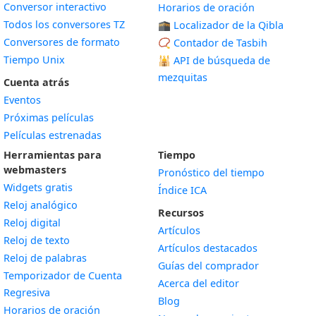
Conversor interactivo
Horarios de oración
Todos los conversores TZ
🕋 Localizador de la Qibla
Conversores de formato
📿 Contador de Tasbih
Tiempo Unix
🕌
API de búsqueda de
mezquitas
Cuenta atrás
Eventos
Próximas películas
Películas estrenadas
Herramientas para
Tiempo
webmasters
Pronóstico del tiempo
Widgets gratis
Índice ICA
Widget
Reloj analógico
Recursos
Widget
Reloj digital
Artículos
Widget
Reloj de texto
Artículos destacados
Widget
Reloj de palabras
Guías del comprador
Temporizador de Cuenta
Acerca del editor
Widget
Regresiva
Blog
Widget
Horarios de oración