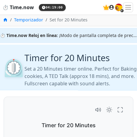
🇪🇸
⏱️
Time.now
04:19:01
Inicio
Temporizador
Set for 20 Minutes
⏱️
Time.now Reloj en línea:
¡Modo de pantalla completa de precisión!
Timer for 20 Minutes
⏲️
Set a 20 Minutes timer online. Perfect for Baking
cookies, A TED Talk (approx 18 mins), and more.
Fullscreen capable with sound alerts.