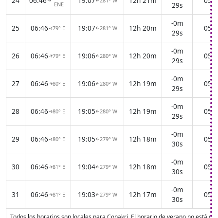
24
06:46
19:07
12h 21m
05:3
281° W
↑
↑
ENE
29s
-0m
25
06:46
19:07
12h 20m
05:3
79° E
281° W
↑
↑
29s
-0m
26
06:46
19:06
12h 20m
05:3
79° E
280° W
↑
↑
29s
-0m
27
06:46
19:06
12h 19m
05:3
80° E
280° W
↑
↑
29s
-0m
28
06:46
19:05
12h 19m
05:3
80° E
280° W
↑
↑
29s
-0m
29
06:46
19:05
12h 18m
05:3
80° E
279° W
↑
↑
30s
-0m
30
06:46
19:04
12h 18m
05:3
81° E
279° W
↑
↑
30s
-0m
31
06:46
19:03
12h 17m
05:3
81° E
279° W
↑
↑
30s
Todos los horarios son locales para Conakri. El horario de verano no está vi