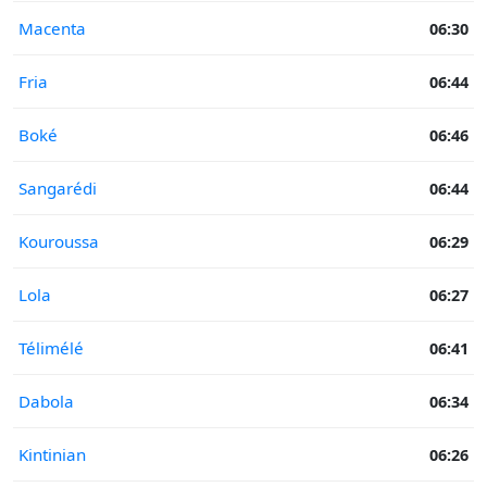
Macenta
06:30
Fria
06:44
Boké
06:46
Sangarédi
06:44
Kouroussa
06:29
Lola
06:27
Télimélé
06:41
Dabola
06:34
Kintinian
06:26