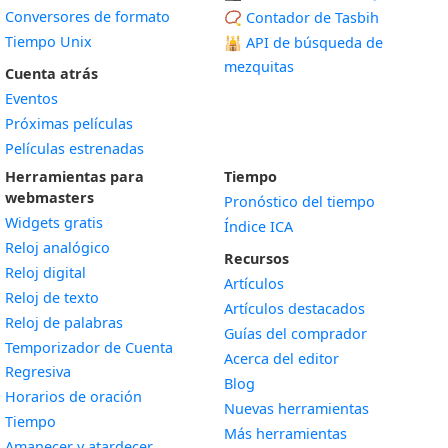
Conversores de formato
📿 Contador de Tasbih
Tiempo Unix
🕌
API de búsqueda de
mezquitas
Cuenta atrás
Eventos
Próximas películas
Películas estrenadas
Herramientas para
Tiempo
webmasters
Pronóstico del tiempo
Widgets gratis
Índice ICA
Widget
Reloj analógico
Recursos
Widget
Reloj digital
Artículos
Widget
Reloj de texto
Artículos destacados
Widget
Reloj de palabras
Guías del comprador
Temporizador de Cuenta
Acerca del editor
Widget
Regresiva
Blog
Widget
Horarios de oración
Nuevas herramientas
Widget
Tiempo
Más herramientas
Widget
Amanecer y atardecer