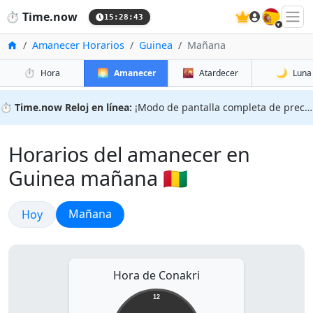
🇪🇸
⏱️
Time.now
15:28:44
Inicio
Amanecer Horarios
Guinea
Mañana
⏱️
🌅
🌇
🌙
Hora
Amanecer
Atardecer
Luna
⏱️
Time.now Reloj en línea:
¡Modo de pantalla completa de precisión!
Horarios del amanecer en
Guinea mañana 🇬🇳
Amanecer
Amanecer
Mañana
Hoy
Hora de Conakri
12