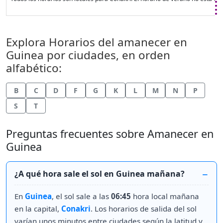
Explora Horarios del amanecer en
Guinea por ciudades, en orden
alfabético:
B
C
D
F
G
K
L
M
N
P
S
T
Preguntas frecuentes sobre Amanecer en
Guinea
¿A qué hora sale el sol en Guinea mañana?
En
Guinea
, el sol sale a las
06:45
hora local mañana
en la capital,
Conakri
. Los horarios de salida del sol
varían unos minutos entre ciudades según la latitud y