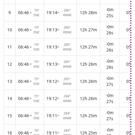
-0m
74°
286°
9
06:46
19:14
12h 28m
05:3
↑
↑
ENE
WNW
25s
-0m
74°
286°
10
06:46
19:13
12h 27m
05:3
↑
↑
ENE
WNW
26s
-0m
74°
285°
11
06:46
19:13
12h 27m
05:3
↑
↑
ENE
WNW
26s
-0m
75°
285°
12
06:46
19:13
12h 26m
05:3
↑
↑
ENE
WNW
26s
-0m
75°
285°
13
06:46
19:12
12h 26m
05:3
↑
↑
ENE
WNW
27s
-0m
75°
284°
14
06:46
19:12
12h 26m
05:3
↑
↑
ENE
WNW
27s
-0m
76°
284°
15
06:46
19:11
12h 25m
05:3
↑
↑
ENE
WNW
27s
-0m
76°
284°
16
06:46
19:11
12h 25m
05:3
↑
↑