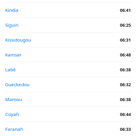
Kindia
06:41
Siguiri
06:25
Kissidougou
06:31
Kamsar
06:48
Labé
06:38
Gueckedou
06:32
Mamou
06:38
Coyah
06:44
Faranah
06:33