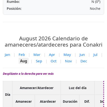
Rumbo:
N (0°)
Posición:
Noche
August 2026
Calendario de
amaneceres/atardeceres para Conakri
Jan
|
Feb
|
Mar
|
Apr
|
May
|
Jun
|
Jul
|
Aug
|
Sep
|
Oct
|
Nov
|
Dec
Desplázate a la derecha para ver más
C
Amanecer/Atardecer
Luz del día
a
Día
Amanecer
Atardecer
Duración
Dif.
Inic