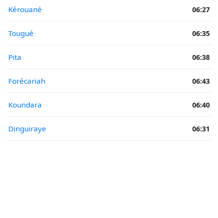
Kérouané
06:27
Tougué
06:35
Pita
06:38
Forécariah
06:43
Koundara
06:40
Dinguiraye
06:31