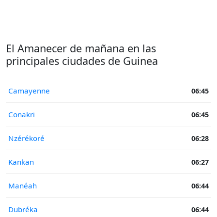
El Amanecer de mañana en las
principales ciudades de Guinea
Camayenne
06:45
Conakri
06:45
Nzérékoré
06:28
Kankan
06:27
Manéah
06:44
Dubréka
06:44