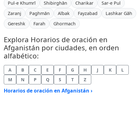
Pul-e Khumrī
Shibirghān
Charikar
Sar-e Pul
Zaranj
Paghmān
Aībak
Fayzabad
Lashkar Gāh
Gereshk
Farah
Ghormach
Explora Horarios de oración en
Afganistán por ciudades, en orden
alfabético:
A
B
C
E
F
G
H
J
K
L
M
N
P
Q
S
T
Z
Horarios de oración en Afganistán ›