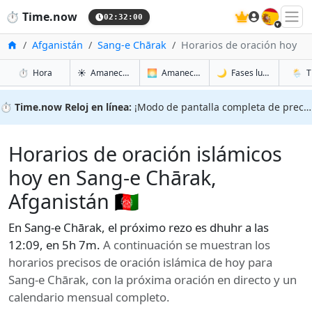
🇪🇸
⏱️
Time.now
02:32:01
Inicio
Afganistán
Sang-e Chārak
Horarios de oración hoy
en Sang-e Chārak
en Sang-e Chārak
en San
en San
⏱️
Hora
☀️
Amanecer y atardecer
🌅
Amanecer y atardecer mañana
🌙
Fases lunares
🌦️
T
⏱️
Time.now Reloj en línea:
¡Modo de pantalla completa de precisión!
Horarios de oración islámicos
hoy en Sang-e Chārak,
Afganistán 🇦🇫
En Sang-e Chārak, el próximo rezo es dhuhr a las
12:09, en 5h 7m.
A continuación se muestran los
horarios precisos de oración islámica de hoy para
Sang-e Chārak, con la próxima oración en directo y un
calendario mensual completo.