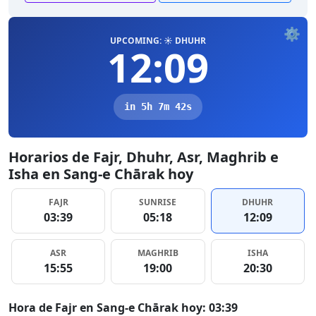
⚙️
UPCOMING: ☀️ DHUHR
12:09
in 5h 7m 41s
Horarios de Fajr, Dhuhr, Asr, Maghrib e
Isha en Sang-e Chārak hoy
FAJR
SUNRISE
DHUHR
03:39
05:18
12:09
ASR
MAGHRIB
ISHA
15:55
19:00
20:30
Hora de Fajr en Sang-e Chārak hoy: 03:39