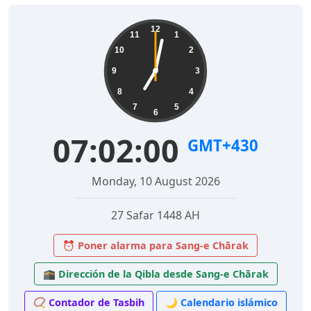
12
11
1
10
2
9
3
8
4
7
5
6
07:02:01
GMT+430
Monday, 10 August 2026
27 Safar 1448 AH
⏰ Poner alarma para Sang-e Chārak
🕋 Dirección de la Qibla desde Sang-e Chārak
📿 Contador de Tasbih
🌙 Calendario islámico