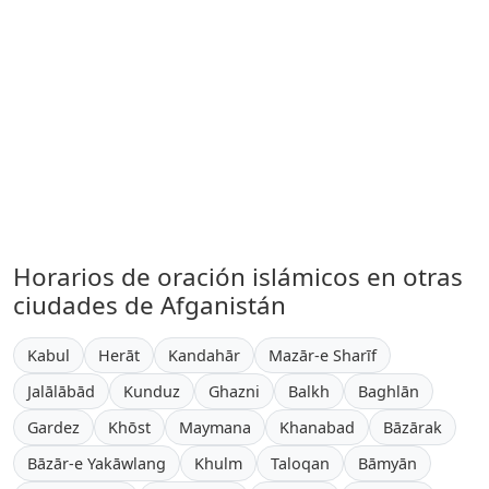
Horarios de oración islámicos en otras
ciudades de Afganistán
Kabul
Herāt
Kandahār
Mazār-e Sharīf
Jalālābād
Kunduz
Ghazni
Balkh
Baghlān
Gardez
Khōst
Maymana
Khanabad
Bāzārak
Bāzār-e Yakāwlang
Khulm
Taloqan
Bāmyān