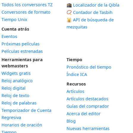
Todos los conversores TZ
🕋 Localizador de la Qibla
Conversores de formato
📿 Contador de Tasbih
Tiempo Unix
🕌
API de búsqueda de
mezquitas
Cuenta atrás
Eventos
Próximas películas
Películas estrenadas
Herramientas para
Tiempo
webmasters
Pronóstico del tiempo
Widgets gratis
Índice ICA
Widget
Reloj analógico
Recursos
Widget
Reloj digital
Artículos
Widget
Reloj de texto
Artículos destacados
Widget
Reloj de palabras
Guías del comprador
Temporizador de Cuenta
Acerca del editor
Widget
Regresiva
Blog
Widget
Horarios de oración
Nuevas herramientas
Widget
Tiempo