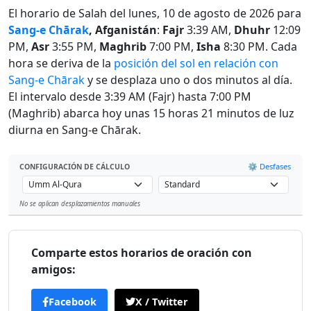
El horario de Salah del lunes, 10 de agosto de 2026 para
Sang-e Chārak
, Afganistán
:
Fajr
3:39 AM,
Dhuhr
12:09
PM,
Asr
3:55 PM,
Maghrib
7:00 PM,
Isha
8:30 PM. Cada
hora se deriva de la
posición del sol en relación con
Sang-e Chārak
y se desplaza uno o dos minutos al día.
El intervalo desde 3:39 AM (Fajr) hasta 7:00 PM
(Maghrib) abarca hoy unas 15 horas 21 minutos de luz
diurna en Sang-e Chārak.
⚙️ Desfases
CONFIGURACIÓN DE CÁLCULO
No se aplican desplazamientos manuales
Leaflet
Comparte estos horarios de oración con
amigos:
Facebook
X / Twitter