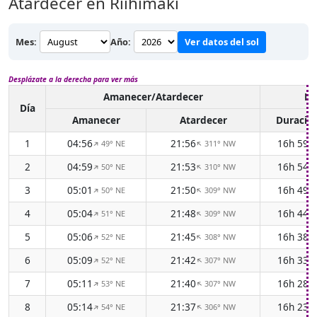
Atardecer en Riihimäki
Mes:
Año:
Ver datos del sol
Desplázate a la derecha para ver más
Amanecer/Atardecer
Lu
Día
Amanecer
Atardecer
Duració
1
04:56
21:56
16h 59
49° NE
311° NW
↑
↑
2
04:59
21:53
16h 54
50° NE
310° NW
↑
↑
3
05:01
21:50
16h 49
50° NE
309° NW
↑
↑
4
05:04
21:48
16h 44
51° NE
309° NW
↑
↑
5
05:06
21:45
16h 38
52° NE
308° NW
↑
↑
6
05:09
21:42
16h 33
52° NE
307° NW
↑
↑
7
05:11
21:40
16h 28
53° NE
307° NW
↑
↑
8
05:14
21:37
16h 23
54° NE
306° NW
↑
↑