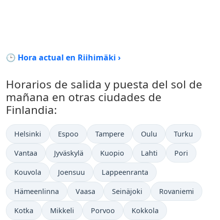
🕒 Hora actual en Riihimäki ›
Horarios de salida y puesta del sol de
mañana en otras ciudades de
Finlandia:
Helsinki
Espoo
Tampere
Oulu
Turku
Vantaa
Jyväskylä
Kuopio
Lahti
Pori
Kouvola
Joensuu
Lappeenranta
Hämeenlinna
Vaasa
Seinäjoki
Rovaniemi
Kotka
Mikkeli
Porvoo
Kokkola