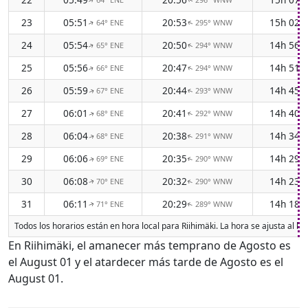
↑
↑
23
05:51
20:53
15h 02
64° ENE
295° WNW
↑
↑
24
05:54
20:50
14h 56
65° ENE
294° WNW
↑
↑
25
05:56
20:47
14h 51
66° ENE
294° WNW
↑
↑
26
05:59
20:44
14h 45
67° ENE
293° WNW
↑
↑
27
06:01
20:41
14h 40
68° ENE
292° WNW
↑
↑
28
06:04
20:38
14h 34
68° ENE
291° WNW
↑
↑
29
06:06
20:35
14h 29
69° ENE
290° WNW
↑
↑
30
06:08
20:32
14h 23
70° ENE
290° WNW
↑
↑
31
06:11
20:29
14h 18
71° ENE
289° WNW
↑
↑
Todos los horarios están en hora local para Riihimäki. La hora se ajusta al 
En Riihimäki, el amanecer más temprano de Agosto es
el August 01 y el atardecer más tarde de Agosto es el
August 01.