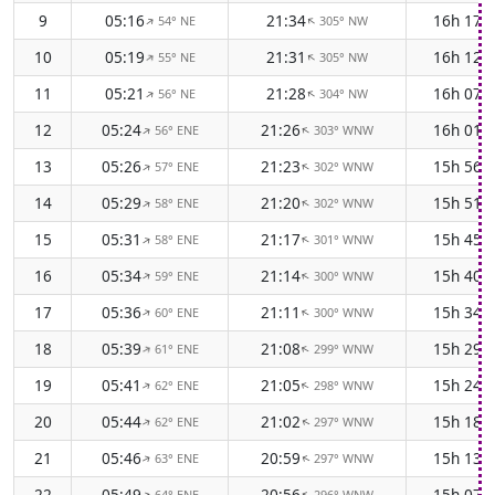
9
05:16
21:34
16h 17
54° NE
305° NW
↑
↑
10
05:19
21:31
16h 12
55° NE
305° NW
↑
↑
11
05:21
21:28
16h 07
56° NE
304° NW
↑
↑
12
05:24
21:26
16h 01
56° ENE
303° WNW
↑
↑
13
05:26
21:23
15h 56
57° ENE
302° WNW
↑
↑
14
05:29
21:20
15h 51
58° ENE
302° WNW
↑
↑
15
05:31
21:17
15h 45
58° ENE
301° WNW
↑
↑
16
05:34
21:14
15h 40
59° ENE
300° WNW
↑
↑
17
05:36
21:11
15h 34
60° ENE
300° WNW
↑
↑
18
05:39
21:08
15h 29
61° ENE
299° WNW
↑
↑
19
05:41
21:05
15h 24
62° ENE
298° WNW
↑
↑
20
05:44
21:02
15h 18
62° ENE
297° WNW
↑
↑
21
05:46
20:59
15h 13
63° ENE
297° WNW
↑
↑
22
05:49
20:56
15h 07
64° ENE
296° WNW