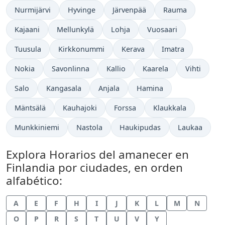
Nurmijärvi
Hyvinge
Järvenpää
Rauma
Kajaani
Mellunkylä
Lohja
Vuosaari
Tuusula
Kirkkonummi
Kerava
Imatra
Nokia
Savonlinna
Kallio
Kaarela
Vihti
Salo
Kangasala
Anjala
Hamina
Mäntsälä
Kauhajoki
Forssa
Klaukkala
Munkkiniemi
Nastola
Haukipudas
Laukaa
Explora Horarios del amanecer en
Finlandia por ciudades, en orden
alfabético:
A
E
F
H
I
J
K
L
M
N
O
P
R
S
T
U
V
Y