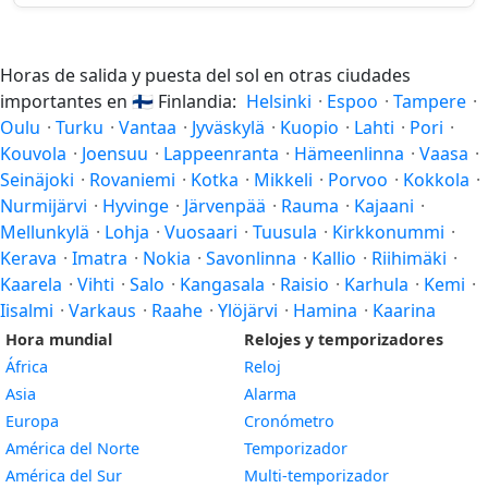
Horas de salida y puesta del sol en otras ciudades
importantes en
🇫🇮
Finlandia:
Helsinki
·
Espoo
·
Tampere
·
Oulu
·
Turku
·
Vantaa
·
Jyväskylä
·
Kuopio
·
Lahti
·
Pori
·
Kouvola
·
Joensuu
·
Lappeenranta
·
Hämeenlinna
·
Vaasa
·
Seinäjoki
·
Rovaniemi
·
Kotka
·
Mikkeli
·
Porvoo
·
Kokkola
·
Nurmijärvi
·
Hyvinge
·
Järvenpää
·
Rauma
·
Kajaani
·
Mellunkylä
·
Lohja
·
Vuosaari
·
Tuusula
·
Kirkkonummi
·
Kerava
·
Imatra
·
Nokia
·
Savonlinna
·
Kallio
·
Riihimäki
·
Kaarela
·
Vihti
·
Salo
·
Kangasala
·
Raisio
·
Karhula
·
Kemi
·
Iisalmi
·
Varkaus
·
Raahe
·
Ylöjärvi
·
Hamina
·
Kaarina
Hora mundial
Relojes y temporizadores
África
Reloj
Asia
Alarma
Europa
Cronómetro
América del Norte
Temporizador
América del Sur
Multi-temporizador