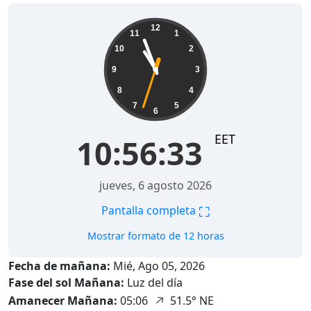
10:56:35
12
11
1
10
2
9
3
8
4
7
5
6
EET
10:56:35
jueves, 6 agosto 2026
⛶
Pantalla completa
Mostrar formato de 12 horas
Fecha de mañana:
Mié, Ago 05, 2026
Fase del sol Mañana:
Luz del día
↑
Amanecer Mañana:
05:06
51.5° NE