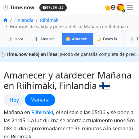
🇪🇸
⏱️
Time.now
07:56:34
Inicio
Finlandia
Riihimäki
Horarios de salida y puesta del sol Mañana en Riihimäki
en Riihimäki
en Riihimäki
en Riih
en Ri
⏱️
Hora
☀️
Amanecer y atardecer
🌅
Amanecer y atardecer mañana
🌙
Fases lunares
🌦️
T
⏱️
Time.now Reloj en línea:
¡Modo de pantalla completa de precisión!
Amanecer y atardecer Mañana
en Riihimäki, Finlandia 🇫🇮
Amanecer y atardecer
Amanecer y atardecer
Mañana
Hoy
Mañana en
Riihimäki
, el sol sale a las 05:06 y se pone a
las 21:45. La luz diurna se acorta actualmente unos 5m
08s al día (aproximadamente 36 minutos a la semana)
en Riihimäki.