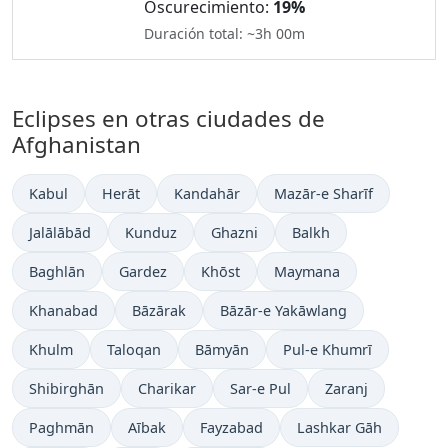
Oscurecimiento:
19%
Duración total: ~3h 00m
Eclipses en otras ciudades de
Afghanistan
Kabul
Herāt
Kandahār
Mazār-e Sharīf
Jalālābād
Kunduz
Ghazni
Balkh
Baghlān
Gardez
Khōst
Maymana
Khanabad
Bāzārak
Bāzār-e Yakāwlang
Khulm
Taloqan
Bāmyān
Pul-e Khumrī
Shibirghān
Charikar
Sar-e Pul
Zaranj
Paghmān
Aībak
Fayzabad
Lashkar Gāh