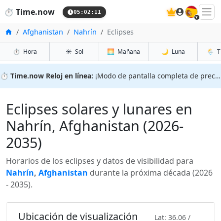
🇪🇸
⏱️
Time.now
05:02:13
Inicio
Afghanistan
Nahrín
Eclipses
⏱️
Hora
☀️
Sol
🌅
Mañana
🌙
Luna
🌦️
T
⏱️
Time.now Reloj en línea:
¡Modo de pantalla completa de precisión!
Eclipses solares y lunares en
Nahrín, Afghanistan (2026-
2035)
Horarios de los eclipses y datos de visibilidad para
Nahrín
,
Afghanistan
durante la próxima década (2026
- 2035).
Ubicación de visualización
Lat: 36.06 /