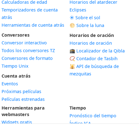
Calculadoras de edad
Horarios del atardecer
Temporizadores de cuenta
Eclipses
atrás
☀️ Sobre el sol
Herramientas de cuenta atrás
🌕 Sobre la luna
Conversores
Horarios de oración
Conversor interactivo
Horarios de oración
Todos los conversores TZ
🕋 Localizador de la Qibla
Conversores de formato
📿 Contador de Tasbih
Tiempo Unix
🕌
API de búsqueda de
mezquitas
Cuenta atrás
Eventos
Próximas películas
Películas estrenadas
Herramientas para
Tiempo
webmasters
Pronóstico del tiempo
Widgets gratis
Índice ICA
Widget
Reloj analógico
Recursos
Widget
Reloj digital