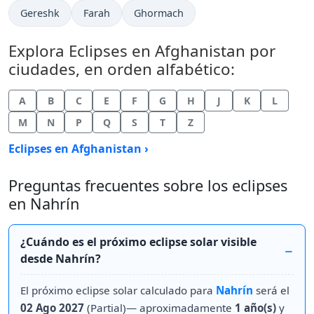
Gereshk
Farah
Ghormach
Explora Eclipses en Afghanistan por
ciudades, en orden alfabético:
A
B
C
E
F
G
H
J
K
L
M
N
P
Q
S
T
Z
Eclipses en Afghanistan ›
Preguntas frecuentes sobre los eclipses
en Nahrín
¿Cuándo es el próximo eclipse solar visible
desde Nahrín?
El próximo eclipse solar calculado para
Nahrín
será el
02 Ago 2027
(Partial)— aproximadamente
1 año(s)
y