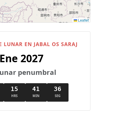
Leaflet
 LUNAR EN JABAL OS SARAJ
 Ene 2027
 lunar penumbral
15
41
35
HRS
MIN
SEG