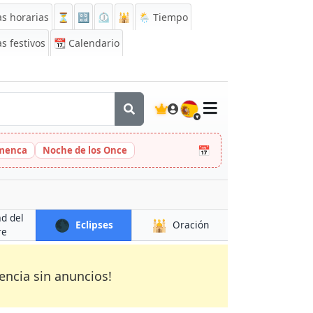
s horarias
⏳
🔡
⏲️
🕌
🌦️ Tiempo
s festivos
📆
Calendario
🇪🇸
📅
amenca
Noche de los Once
ad del
🌑
🕌
Eclipses
Oración
re
encia sin anuncios!