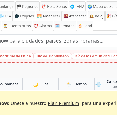
ankings
🏴 Regiones
⏰
Hora Zonas
🌐 IANA
🌍 Mapa de zona
🌬️
ICA
🌑 Eclipses
🌅
Amanecer
🌇
Atardecer
🕰️
Reloj
🎉
Día
⏳
Cuenta atrás
⏰
Alarma
🗓️ Semana
🎂 Edad
 Marítimo de China
Día del Bandoneón
Día de la Comunidad Fl
Calid
🌙
🌦️
💨
Sol mañana
Luna
Tiempo
ai
now:
Únete a nuestro
Plan Premium
¡para una experi