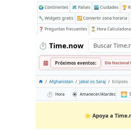
🌍 Continentes
🗺️ Países
🏙️ Ciudades
🏆 R
🔧 Widgets gratis
🔁
Convertir zona horaria
❓
Preguntas frecuentes
⏳ Hora Calculadora
⏱️
Time.now
Próximos eventos:
Día Nacional
Inicio
Afghanistan
Jabal os Saraj
Eclipses
⏱️
☀️
🌅
Hora
Amanecer/Atardecer
⭐
Apoya a Time.