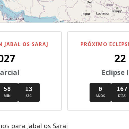
N JABAL OS SARAJ
PRÓXIMO ECLIPSE
027
22
parcial
Eclipse
58
12
0
167
MIN
SEG
AÑOS
DÍAS
os para Jabal os Saraj