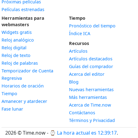
Próximas películas
Películas estrenadas
Herramientas para
Tiempo
webmasters
Pronóstico del tiempo
Widgets gratis
Índice ICA
Widget
Reloj analógico
Recursos
Widget
Reloj digital
Artículos
Widget
Reloj de texto
Artículos destacados
Widget
Reloj de palabras
Guías del comprador
Temporizador de Cuenta
Acerca del editor
Widget
Regresiva
Blog
Widget
Horarios de oración
Nuevas herramientas
Widget
Tiempo
Más herramientas
Widget
Amanecer y atardecer
Acerca de Time.now
Widget
Fase lunar
Contáctanos
Términos y Privacidad
2026 © Time.now - ⌚
La hora actual es 12:39:18
.