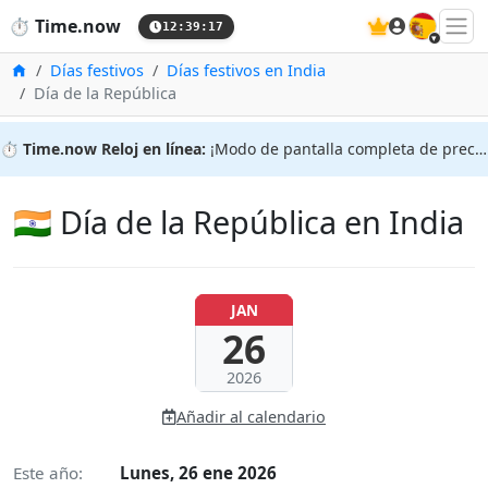
🇪🇸
⏱️
Time.now
12:39:18
Inicio
Días festivos
Días festivos en India
Día de la República
⏱️
Time.now Reloj en línea:
¡Modo de pantalla completa de precisión!
🇮🇳 Día de la República en India
JAN
26
2026
Añadir al calendario
Este año:
Lunes, 26 ene 2026