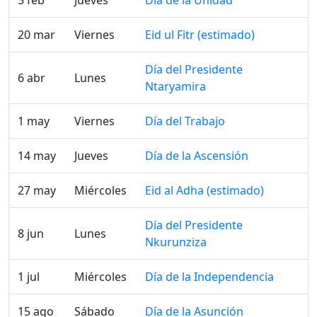
5 feb
Jueves
Día de la Unidad
20 mar
Viernes
Eid ul Fitr (estimado)
Día del Presidente
6 abr
Lunes
Ntaryamira
1 may
Viernes
Día del Trabajo
14 may
Jueves
Día de la Ascensión
27 may
Miércoles
Eid al Adha (estimado)
Día del Presidente
8 jun
Lunes
Nkurunziza
1 jul
Miércoles
Día de la Independencia
15 ago
Sábado
Día de la Asunción