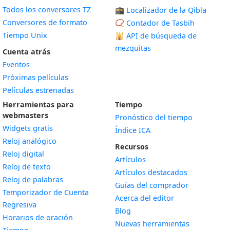
Todos los conversores TZ
🕋 Localizador de la Qibla
Conversores de formato
📿 Contador de Tasbih
Tiempo Unix
🕌
API de búsqueda de
mezquitas
Cuenta atrás
Eventos
Próximas películas
Películas estrenadas
Herramientas para
Tiempo
webmasters
Pronóstico del tiempo
Widgets gratis
Índice ICA
Widget
Reloj analógico
Recursos
Widget
Reloj digital
Artículos
Widget
Reloj de texto
Artículos destacados
Widget
Reloj de palabras
Guías del comprador
Temporizador de Cuenta
Acerca del editor
Widget
Regresiva
Blog
Widget
Horarios de oración
Nuevas herramientas
Widget