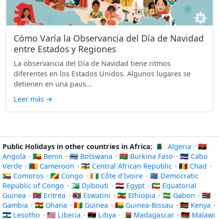
Cómo Varía la Observancia del Día de Navidad
entre Estados y Regiones
La observancia del Día de Navidad tiene ritmos
diferentes en los Estados Unidos. Algunos lugares se
detienen en una paus...
Leer más
→
Public Holidays in other countries in Africa:
🇩🇿 Algeria
·
🇦🇴
Angola
·
🇧🇯 Benin
·
🇧🇼 Botswana
·
🇧🇫 Burkina Faso
·
🇨🇻 Cabo
Verde
·
🇨🇲 Cameroon
·
🇨🇫 Central African Republic
·
🇹🇩 Chad
·
🇰🇲 Comoros
·
🇨🇬 Congo
·
🇨🇮 Côte d'Ivoire
·
🇨🇩 Democratic
Republic of Congo
·
🇩🇯 Djibouti
·
🇪🇬 Egypt
·
🇬🇶 Equatorial
Guinea
·
🇪🇷 Eritrea
·
🇸🇿 Eswatini
·
🇪🇹 Ethiopia
·
🇬🇦 Gabon
·
🇬🇲
Gambia
·
🇬🇭 Ghana
·
🇬🇳 Guinea
·
🇬🇼 Guinea-Bissau
·
🇰🇪 Kenya
·
🇱🇸 Lesotho
·
🇱🇷 Liberia
·
🇱🇾 Libya
·
🇲🇬 Madagascar
·
🇲🇼 Malawi