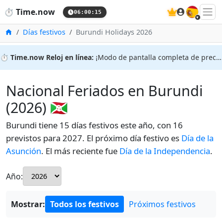
🇪🇸
⏱️
Time.now
06:00:16
Inicio
Días festivos
Burundi Holidays 2026
⏱️
Time.now Reloj en línea:
¡Modo de pantalla completa de precisión!
Nacional Feriados en Burundi
(2026) 🇧🇮
Burundi tiene 15 días festivos este año, con 16
previstos para 2027. El próximo día festivo es
Día de la
Asunción
. El más reciente fue
Día de la Independencia
.
Año:
Mostrar:
Todos los festivos
Próximos festivos