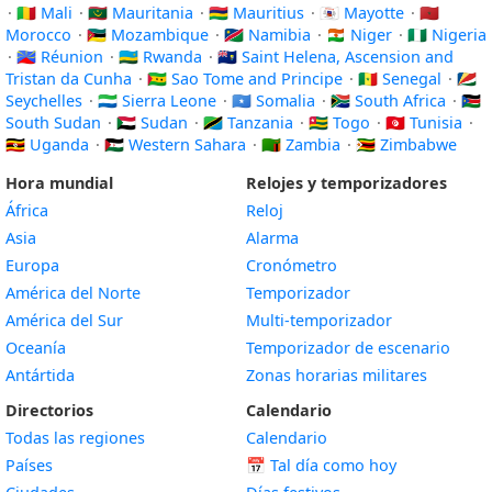
·
🇲🇱 Mali
·
🇲🇷 Mauritania
·
🇲🇺 Mauritius
·
🇾🇹 Mayotte
·
🇲🇦
Morocco
·
🇲🇿 Mozambique
·
🇳🇦 Namibia
·
🇳🇪 Niger
·
🇳🇬 Nigeria
·
🇷🇪 Réunion
·
🇷🇼 Rwanda
·
🇸🇭 Saint Helena, Ascension and
Tristan da Cunha
·
🇸🇹 Sao Tome and Principe
·
🇸🇳 Senegal
·
🇸🇨
Seychelles
·
🇸🇱 Sierra Leone
·
🇸🇴 Somalia
·
🇿🇦 South Africa
·
🇸🇸
South Sudan
·
🇸🇩 Sudan
·
🇹🇿 Tanzania
·
🇹🇬 Togo
·
🇹🇳 Tunisia
·
🇺🇬 Uganda
·
🇪🇭 Western Sahara
·
🇿🇲 Zambia
·
🇿🇼 Zimbabwe
Hora mundial
Relojes y temporizadores
África
Reloj
Asia
Alarma
Europa
Cronómetro
América del Norte
Temporizador
América del Sur
Multi-temporizador
Oceanía
Temporizador de escenario
Antártida
Zonas horarias militares
Directorios
Calendario
Todas las regiones
Calendario
Países
📅
Tal día como hoy