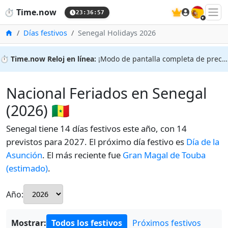
🇪🇸
⏱️
Time.now
23:36:58
Inicio
Días festivos
Senegal Holidays 2026
⏱️
Time.now Reloj en línea:
¡Modo de pantalla completa de precisión!
Nacional Feriados en Senegal
(2026) 🇸🇳
Senegal tiene 14 días festivos este año, con 14
previstos para 2027. El próximo día festivo es
Día de la
Asunción
. El más reciente fue
Gran Magal de Touba
(estimado)
.
Año:
Mostrar:
Todos los festivos
Próximos festivos