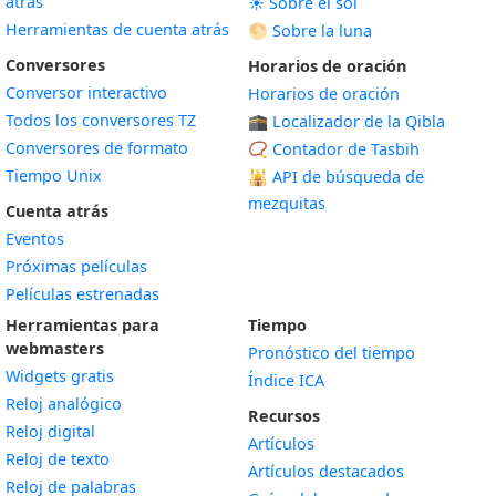
atrás
☀️ Sobre el sol
Herramientas de cuenta atrás
🌕 Sobre la luna
Conversores
Horarios de oración
Conversor interactivo
Horarios de oración
Todos los conversores TZ
🕋 Localizador de la Qibla
Conversores de formato
📿 Contador de Tasbih
Tiempo Unix
🕌
API de búsqueda de
mezquitas
Cuenta atrás
Eventos
Próximas películas
Películas estrenadas
Herramientas para
Tiempo
webmasters
Pronóstico del tiempo
Widgets gratis
Índice ICA
Widget
Reloj analógico
Recursos
Widget
Reloj digital
Artículos
Widget
Reloj de texto
Artículos destacados
Widget
Reloj de palabras