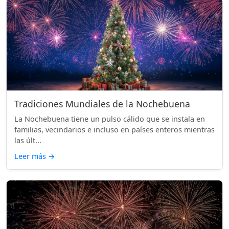
Tradiciones Mundiales de la Nochebuena
La Nochebuena tiene un pulso cálido que se instala en
familias, vecindarios e incluso en países enteros mientras
las últ...
Leer más
→