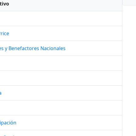
tivo
rice
es y Benefactores Nacionales
a
ipación