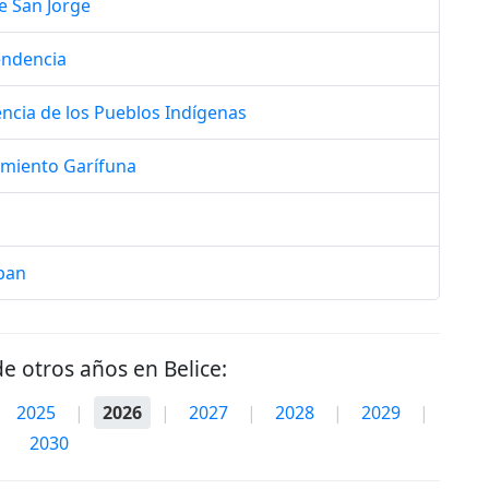
e San Jorge
endencia
encia de los Pueblos Indígenas
amiento Garífuna
ban
de otros años en Belice:
2025
|
2026
|
2027
|
2028
|
2029
|
2030