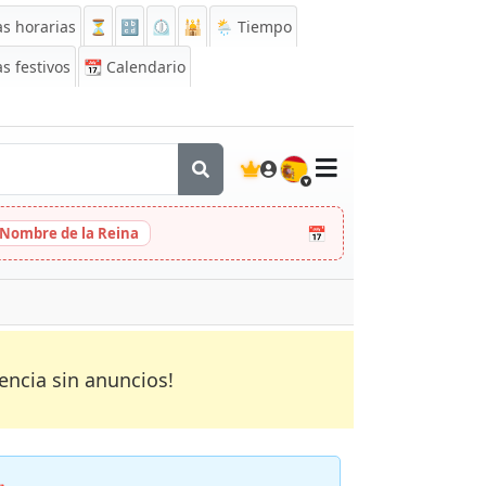
s horarias
⏳
🔡
⏲️
🕌
🌦️ Tiempo
s festivos
📆
Calendario
🇪🇸
📅
 Nombre de la Reina
encia sin anuncios!