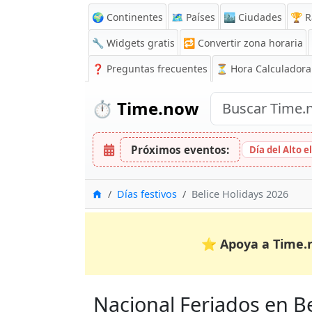
🌍 Continentes
🗺️ Países
🏙️ Ciudades
🏆 R
🔧 Widgets gratis
🔁
Convertir zona horaria
❓
Preguntas frecuentes
⏳ Hora Calculadora
⏱️
Time.now
Próximos eventos:
Día del Alto e
Inicio
Días festivos
Belice Holidays 2026
⭐
Apoya a Time.
Nacional Feriados en Bel