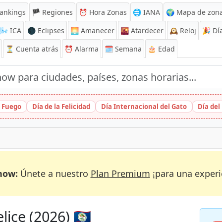
ankings
🏴 Regiones
⏰
Hora Zonas
🌐 IANA
🌍 Mapa de zona
🌬️
ICA
🌑 Eclipses
🌅
Amanecer
🌇
Atardecer
🕰️
Reloj
🎉
Día
⏳
Cuenta atrás
⏰
Alarma
🗓️ Semana
🎂 Edad
l Fuego
Día de la Felicidad
Día Internacional del Gato
Día del
now:
Únete a nuestro
Plan Premium
¡para una experi
ice (2026) 🇧🇿