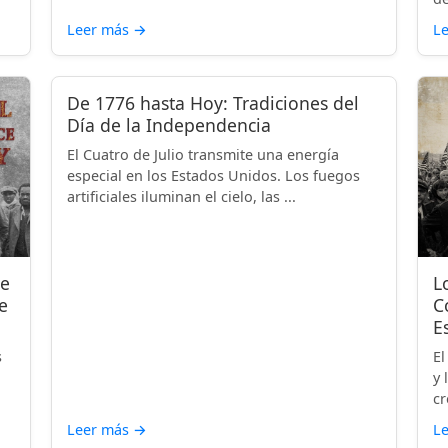
Leer más
→
L
De 1776 hasta Hoy: Tradiciones del
Día de la Independencia
El Cuatro de Julio transmite una energía
especial en los Estados Unidos. Los fuegos
artificiales iluminan el cielo, las ...
de
L
e
C
E
s
El
y 
cr
Leer más
→
L