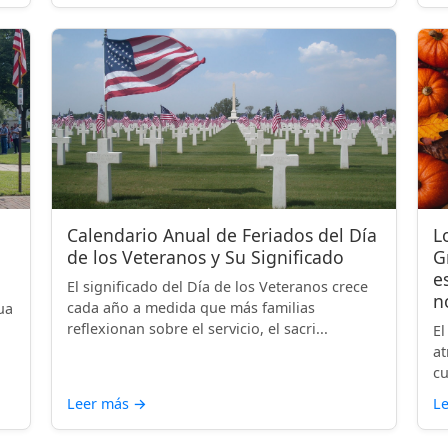
Calendario Anual de Feriados del Día
L
de los Veteranos y Su Significado
G
e
El significado del Día de los Veteranos crece
n
cada año a medida que más familias
ua
reflexionan sobre el servicio, el sacri...
El
at
cu
Leer más
→
L