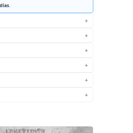
 días
.