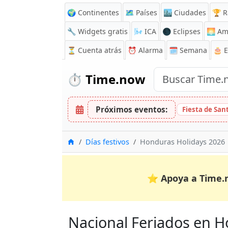
🌍 Continentes
🗺️ Países
🏙️ Ciudades
🏆 R
🔧 Widgets gratis
🌬️
ICA
🌑 Eclipses
🌅
Am
⏳
Cuenta atrás
⏰
Alarma
🗓️ Semana
🎂 
⏱️
Time.now
Próximos eventos:
Fiesta de San
Inicio
Días festivos
Honduras Holidays 2026
⭐
Apoya a Time.
Nacional Feriados en Ho