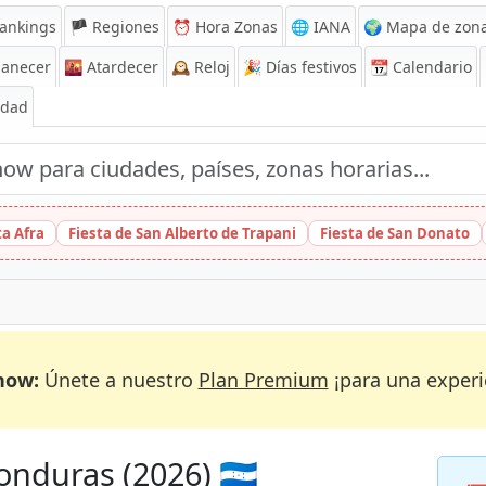
ankings
🏴 Regiones
⏰
Hora Zonas
🌐 IANA
🌍 Mapa de zona
anecer
🌇
Atardecer
🕰️
Reloj
🎉
Días festivos
📆
Calendario
Edad
ta Afra
Fiesta de San Alberto de Trapani
Fiesta de San Donato
now:
Únete a nuestro
Plan Premium
¡para una experi
nduras (2026) 🇭🇳