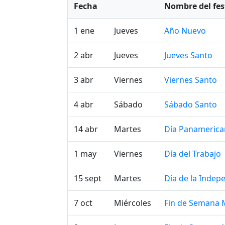
Fecha
Nombre del fes
1 ene
Jueves
Año Nuevo
2 abr
Jueves
Jueves Santo
3 abr
Viernes
Viernes Santo
4 abr
Sábado
Sábado Santo
14 abr
Martes
Día Panameric
1 may
Viernes
Día del Trabajo
15 sept
Martes
Día de la Indep
7 oct
Miércoles
Fin de Semana