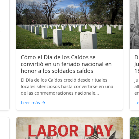
s
Cómo el Día de los Caídos se
D
convirtió en un feriado nacional en
J
honor a los soldados caídos
1
El Día de los Caídos creció desde rituales
Ju
locales silenciosos hasta convertirse en una
al
de las conmemoraciones nacionale...
en
Leer más
→
L