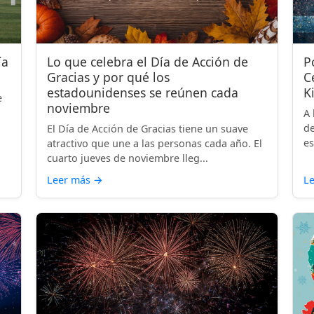
ía
Lo que celebra el Día de Acción de
P
Gracias y por qué los
C
estadounidenses se reúnen cada
K
e
noviembre
A 
de
El Día de Acción de Gracias tiene un suave
es
atractivo que une a las personas cada año. El
cuarto jueves de noviembre lleg...
Leer más
→
L