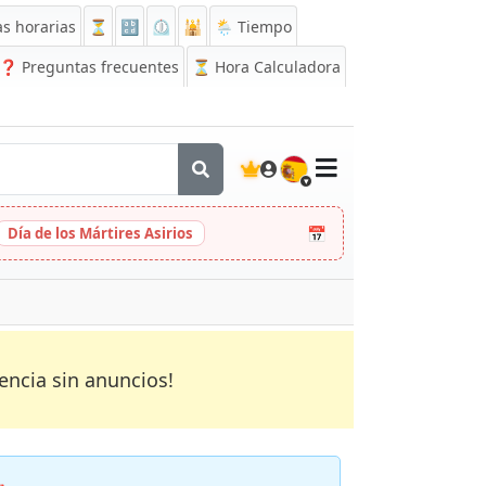
s horarias
⏳
🔡
⏲️
🕌
🌦️ Tiempo
❓
Preguntas frecuentes
⏳ Hora Calculadora
🇪🇸
📅
Día de los Mártires Asirios
encia sin anuncios!