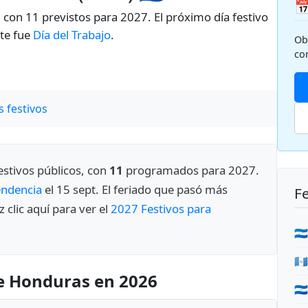

 con 11 previstos para 2027. El próximo día festivo
nte fue
Día del Trabajo
.
Ob
co
 festivos
estivos públicos, con
11
programados para 2027.
endencia
el 15 sept. El feriado que pasó más
Fe
z clic aquí para ver el
2027 Festivos para
🇭
🇬
de Honduras en 2026
🇳