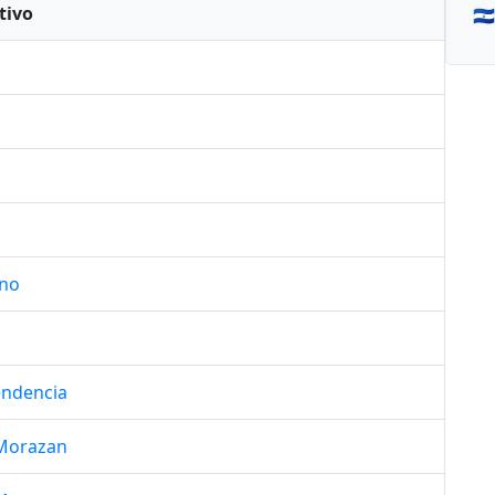
tivo
🇸
ano
endencia
 Morazan