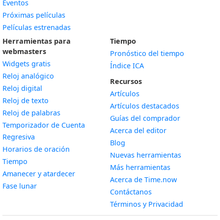
Eventos
Próximas películas
Películas estrenadas
Herramientas para
Tiempo
webmasters
Pronóstico del tiempo
Widgets gratis
Índice ICA
Widget
Reloj analógico
Recursos
Widget
Reloj digital
Artículos
Widget
Reloj de texto
Artículos destacados
Widget
Reloj de palabras
Guías del comprador
Temporizador de Cuenta
Acerca del editor
Widget
Regresiva
Blog
Widget
Horarios de oración
Nuevas herramientas
Widget
Tiempo
Más herramientas
Widget
Amanecer y atardecer
Acerca de Time.now
Widget
Fase lunar
Contáctanos
Términos y Privacidad