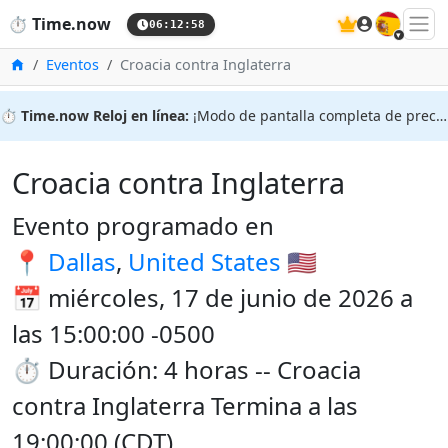
🇪🇸
⏱️
Time.now
06:12:58
Inicio
Eventos
Croacia contra Inglaterra
⏱️
Time.now Reloj en línea:
¡Modo de pantalla completa de precisión!
Croacia contra Inglaterra
Evento programado en
📍
Dallas
,
United States
🇺🇸
📅 miércoles, 17 de junio de 2026 a
las 15:00:00 -0500
⏱️ Duración: 4 horas -- Croacia
contra Inglaterra Termina a las
19:00:00 (CDT)