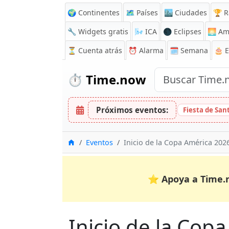
🌍 Continentes
🗺️ Países
🏙️ Ciudades
🏆 R
🔧 Widgets gratis
🌬️
ICA
🌑 Eclipses
🌅
Am
⏳
Cuenta atrás
⏰
Alarma
🗓️ Semana
🎂 
⏱️
Time.now
Próximos eventos:
Fiesta de San
Inicio
Eventos
Inicio de la Copa América 202
⭐
Apoya a Time.
Inicio de la Cop