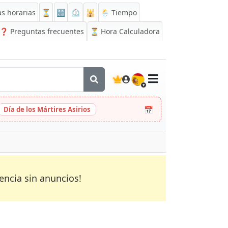
s horarias
⏳
🔡
⏲️
🕌
🌦️ Tiempo
❓
Preguntas frecuentes
⏳ Hora Calculadora
🇪🇸
📅
Día de los Mártires Asirios
encia sin anuncios!