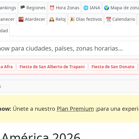
ankings
🏴 Regiones
⏰
Hora Zonas
🌐 IANA
🌍 Mapa de zona
anecer
🌇
Atardecer
🕰️
Reloj
🎉
Días festivos
📆
Calendario
Edad
ta Afra
Fiesta de San Alberto de Trapani
Fiesta de San Donato
6
now:
Únete a nuestro
Plan Premium
¡para una experi
a América 2026