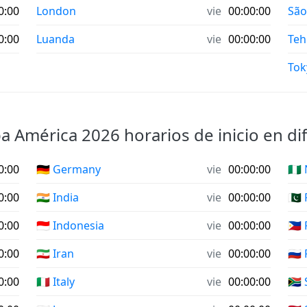
0:00
London
vie
00:00:00
São
0:00
Luanda
vie
00:00:00
Teh
Tok
pa América 2026 horarios de inicio en di
0:00
🇩🇪 Germany
vie
00:00:00
🇳🇬
0:00
🇮🇳 India
vie
00:00:00
🇵🇰
0:00
🇮🇩 Indonesia
vie
00:00:00
🇵🇭
0:00
🇮🇷 Iran
vie
00:00:00
🇷🇺
0:00
🇮🇹 Italy
vie
00:00:00
🇿🇦