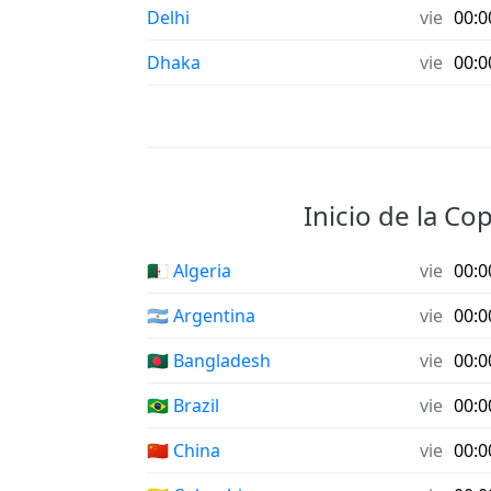
Delhi
vie
00:0
Dhaka
vie
00:0
Inicio de la Co
🇩🇿 Algeria
vie
00:0
🇦🇷 Argentina
vie
00:0
🇧🇩 Bangladesh
vie
00:0
🇧🇷 Brazil
vie
00:0
🇨🇳 China
vie
00:0