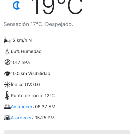
19°C
Sensación 17°C. Despejado.
🌬️
12 km/h N
💧
66% Humedad
🧭
1017 hPa
👁️
10.0 km Visibilidad
☀️
Índice UV: 0.0
🌡️
Punto de rocío: 12°C
🌅
Amanecer
: 06:37 AM
🌇
Atardecer
: 05:25 PM