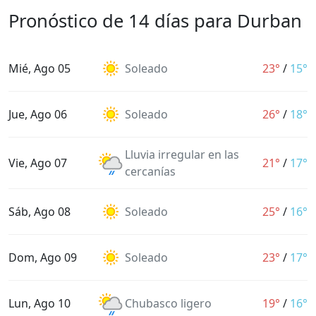
Pronóstico de 14 días para Durban
Mié, Ago 05
Soleado
23°
/
15°
Jue, Ago 06
Soleado
26°
/
18°
Lluvia irregular en las
Vie, Ago 07
21°
/
17°
cercanías
Sáb, Ago 08
Soleado
25°
/
16°
Dom, Ago 09
Soleado
23°
/
17°
Lun, Ago 10
Chubasco ligero
19°
/
16°