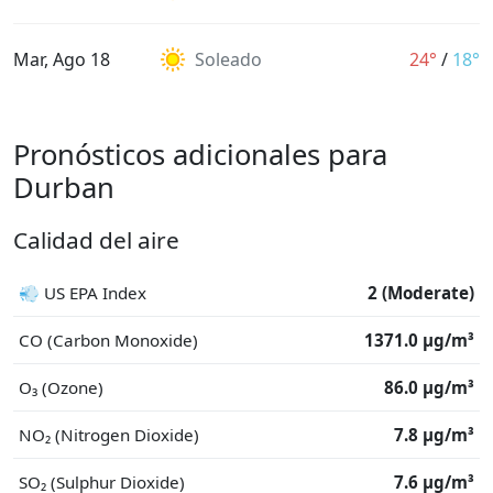
Mar, Ago 18
Soleado
24°
/
18°
Pronósticos adicionales para
Durban
Calidad del aire
💨 US EPA Index
2 (Moderate)
CO (Carbon Monoxide)
1371.0 μg/m³
O₃ (Ozone)
86.0 μg/m³
NO₂ (Nitrogen Dioxide)
7.8 μg/m³
SO₂ (Sulphur Dioxide)
7.6 μg/m³