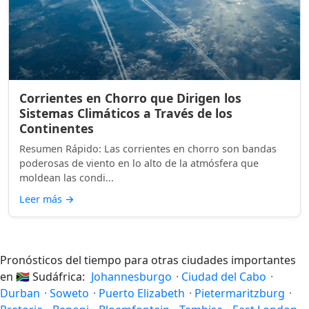
Corrientes en Chorro que Dirigen los
Sistemas Climáticos a Través de los
Continentes
Resumen Rápido: Las corrientes en chorro son bandas
poderosas de viento en lo alto de la atmósfera que
moldean las condi...
Leer más
→
Pronósticos del tiempo para otras ciudades importantes
en
🇿🇦
Sudáfrica:
Johannesburgo
·
Ciudad del Cabo
·
Durban
·
Soweto
·
Puerto Elizabeth
·
Pietermaritzburg
·