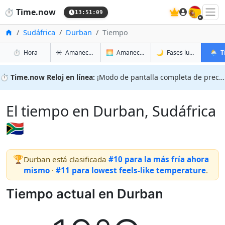
🇪🇸
⏱️
Time.now
13:51:10
Inicio
Sudáfrica
Durban
Tiempo
en Durban
en Durban
en Dur
en Dur
⏱️
Hora
☀️
Amanecer y atardecer
🌅
Amanecer y atardecer mañana
🌙
Fases lunares
🌦️
T
⏱️
Time.now Reloj en línea:
¡Modo de pantalla completa de precisión!
El tiempo en Durban, Sudáfrica
🇿🇦
🏆
Durban está clasificada
#10 para la más fría ahora
mismo
·
#11 para lowest feels-like temperature
.
Tiempo actual en Durban