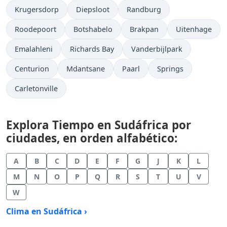
Krugersdorp
Diepsloot
Randburg
Roodepoort
Botshabelo
Brakpan
Uitenhage
Emalahleni
Richards Bay
Vanderbijlpark
Centurion
Mdantsane
Paarl
Springs
Carletonville
Explora Tiempo en Sudáfrica por
ciudades, en orden alfabético:
A
B
C
D
E
F
G
J
K
L
M
N
O
P
Q
R
S
T
U
V
W
Clima en Sudáfrica ›