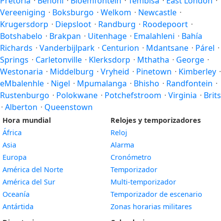
Pretoria
·
Benoni
·
Bloemfontein
·
Tembisa
·
East London
·
Vereeniging
·
Boksburgo
·
Welkom
·
Newcastle
·
Krugersdorp
·
Diepsloot
·
Randburg
·
Roodepoort
·
Botshabelo
·
Brakpan
·
Uitenhage
·
Emalahleni
·
Bahía
Richards
·
Vanderbijlpark
·
Centurion
·
Mdantsane
·
Párel
·
Springs
·
Carletonville
·
Klerksdorp
·
Mthatha
·
George
·
Westonaria
·
Middelburg
·
Vryheid
·
Pinetown
·
Kimberley
·
eMbalenhle
·
Nigel
·
Mpumalanga
·
Bhisho
·
Randfontein
·
Rustenburgo
·
Polokwane
·
Potchefstroom
·
Virginia
·
Brits
·
Alberton
·
Queenstown
Hora mundial
Relojes y temporizadores
África
Reloj
Asia
Alarma
Europa
Cronómetro
América del Norte
Temporizador
América del Sur
Multi-temporizador
Oceanía
Temporizador de escenario
Antártida
Zonas horarias militares