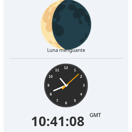
🌘
Luna menguante
10:41:09
12
11
1
10
2
9
3
8
4
7
5
6
GMT
10:41:09