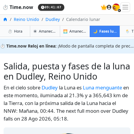
🇪🇸
⏱️
Time.now
09:41:08
Inicio
Reino Unido
Dudley
Calendario lunar
en Dudley
en Dudley
en Dud
en Du
⏱️
Hora
☀️
Amanecer y atardecer
🌅
Amanecer y atardecer mañana
🌙
Fases lunares
🌦️
T
⏱️
Time.now Reloj en línea:
¡Modo de pantalla completa de precisión!
Salida, puesta y fases de la luna
en Dudley, Reino Unido
En el cielo sobre
Dudley
la Luna es
Luna menguante
en
este momento, iluminada al 21.3% y a 365,643 km de
la Tierra, con la próxima salida de la Luna hacia el
NNW: Mañana, 00:44. The next full moon over Dudley
falls on 28 Ago 2026, 05:18.