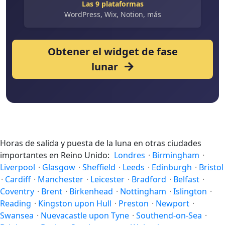
Las 9 plataformas
WordPress, Wix, Notion, más
Obtener el widget de fase
lunar
Horas de salida y puesta de la luna en otras ciudades
importantes en Reino Unido:
Londres
·
Birmingham
·
Liverpool
·
Glasgow
·
Sheffield
·
Leeds
·
Edinburgh
·
Bristol
·
Cardiff
·
Manchester
·
Leicester
·
Bradford
·
Belfast
·
Coventry
·
Brent
·
Birkenhead
·
Nottingham
·
Islington
·
Reading
·
Kingston upon Hull
·
Preston
·
Newport
·
Swansea
·
Nuevacastle upon Tyne
·
Southend-on-Sea
·