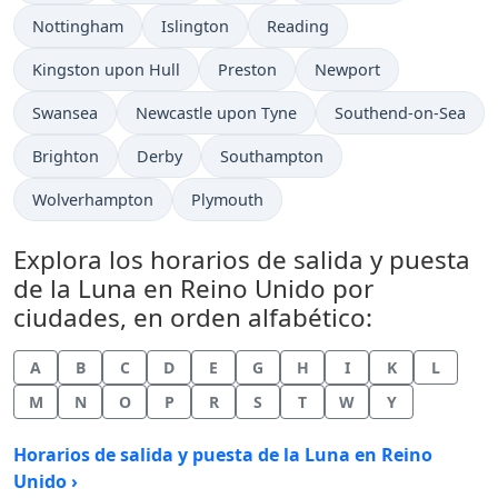
Nottingham
Islington
Reading
Kingston upon Hull
Preston
Newport
Swansea
Newcastle upon Tyne
Southend-on-Sea
Brighton
Derby
Southampton
Wolverhampton
Plymouth
Explora los horarios de salida y puesta
de la Luna en Reino Unido por
ciudades, en orden alfabético:
A
B
C
D
E
G
H
I
K
L
M
N
O
P
R
S
T
W
Y
Horarios de salida y puesta de la Luna en Reino
Unido ›