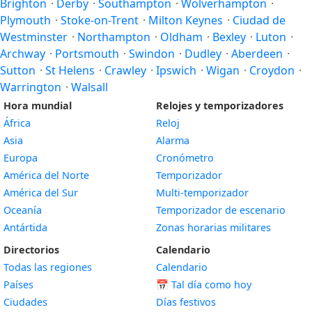
Brighton
·
Derby
·
Southampton
·
Wolverhampton
·
Plymouth
·
Stoke-on-Trent
·
Milton Keynes
·
Ciudad de
Westminster
·
Northampton
·
Oldham
·
Bexley
·
Luton
·
Archway
·
Portsmouth
·
Swindon
·
Dudley
·
Aberdeen
·
Sutton
·
St Helens
·
Crawley
·
Ipswich
·
Wigan
·
Croydon
·
Warrington
·
Walsall
Hora mundial
Relojes y temporizadores
África
Reloj
Asia
Alarma
Europa
Cronómetro
América del Norte
Temporizador
América del Sur
Multi-temporizador
Oceanía
Temporizador de escenario
Antártida
Zonas horarias militares
Directorios
Calendario
Todas las regiones
Calendario
Países
📅
Tal día como hoy
Ciudades
Días festivos