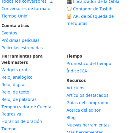
Todos los conversores TZ
🕋 Localizador de la Qibla
Conversores de formato
📿 Contador de Tasbih
Tiempo Unix
🕌
API de búsqueda de
mezquitas
Cuenta atrás
Eventos
Próximas películas
Películas estrenadas
Herramientas para
Tiempo
webmasters
Pronóstico del tiempo
Widgets gratis
Índice ICA
Widget
Reloj analógico
Recursos
Widget
Reloj digital
Artículos
Widget
Reloj de texto
Artículos destacados
Widget
Reloj de palabras
Guías del comprador
Temporizador de Cuenta
Acerca del editor
Widget
Regresiva
Blog
Widget
Horarios de oración
Nuevas herramientas
Widget
Tiempo
Más herramientas