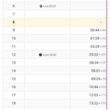
6
🌗
a las 03:21
7
8
-
9
00:44
(40° N
↑
10
01:59
(43° N
↑
11
03:29
(49° N
↑
12
05:02
(59° EN
↑
🌑
a las 18:36
13
06:34
(70° EN
↑
14
08:01
(81° E
↑
15
09:24
(92° E
↑
16
10:44
(103° E
↑
17
12:03
(113° E
↑
18
13:22
(122° E
↑