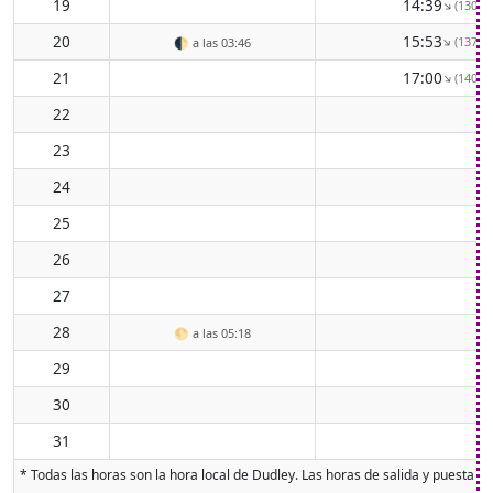
19
14:39
(130° S
↑
20
15:53
(137° S
↑
🌓
a las 03:46
21
17:00
(140° S
↑
22
23
24
25
26
27
28
🌕
a las 05:18
29
30
31
* Todas las horas son la hora local de Dudley. Las horas de salida y puesta de