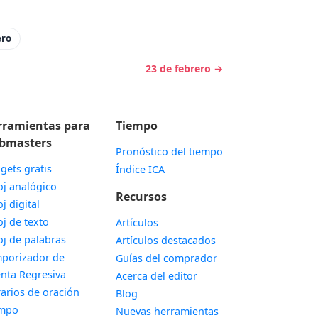
ero
23 de febrero →
rramientas para
Tiempo
bmasters
Pronóstico del tiempo
gets gratis
Índice ICA
Widget
oj analógico
Recursos
Widget
oj digital
Widget
oj de texto
Artículos
Widget
oj de palabras
Artículos destacados
porizador de
Guías del comprador
Widget
nta Regresiva
Acerca del editor
Widget
arios de oración
Blog
Widget
empo
Nuevas herramientas