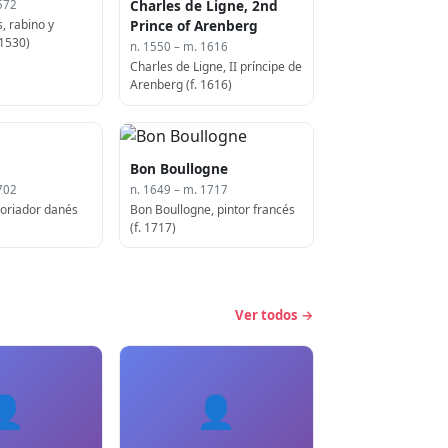
Charles de Ligne, 2nd
572
, rabino y
Prince of Arenberg
 1530)
n. 1550 – m. 1616
Charles de Ligne, II príncipe de
Arenberg (f. 1616)
Bon Boullogne
702
n. 1649 – m. 1717
toriador danés
Bon Boullogne, pintor francés
(f. 1717)
Ver todos →
👤
👤