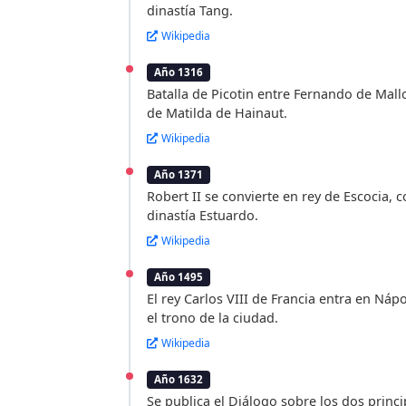
dinastía Tang.
Wikipedia
Año 1316
Batalla de Picotin entre Fernando de Mallo
de Matilda de Hainaut.
Wikipedia
Año 1371
Robert II se convierte en rey de Escocia,
dinastía Estuardo.
Wikipedia
Año 1495
El rey Carlos VIII de Francia entra en Náp
el trono de la ciudad.
Wikipedia
Año 1632
Se publica el Diálogo sobre los dos princ