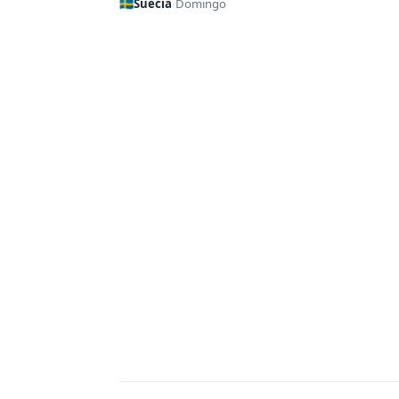
🇸🇪
Suecia
·
Domingo