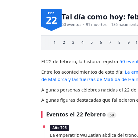
FEB
Tal día como hoy: fe
22
50 eventos · 91 muertes · 186 nacimient
1
2
3
4
5
6
7
8
9
1
El 22 de febrero, la historia registra
50 even
Entre los acontecimientos de este día:
La emp
de Mallorca y las fuerzas de Matilda de Hain
Algunas personas célebres nacidas el 22 de
Algunas figuras destacadas que fallecieron 
Eventos el 22 febrero
50
Año 705
La emperatriz Wu Zetian abdica del trono,