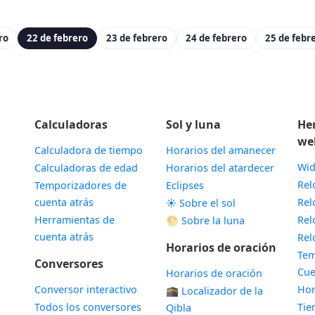
ro
22 de febrero
23 de febrero
24 de febrero
25 de febr
Calculadoras
Sol y luna
He
we
Calculadora de tiempo
Horarios del amanecer
Wid
Calculadoras de edad
Horarios del atardecer
Rel
Temporizadores de
Eclipses
cuenta atrás
Rel
☀️ Sobre el sol
Herramientas de
Rel
🌕 Sobre la luna
cuenta atrás
Rel
Horarios de oración
Tem
Conversores
Cue
Horarios de oración
Conversor interactivo
Hor
🕋 Localizador de la
Todos los conversores
Ti
Qibla