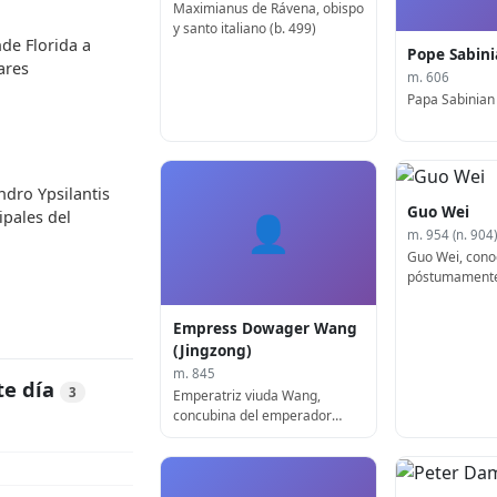
Maximianus de Rávena, obispo
y santo italiano (b. 499)
de Florida a
Pope Sabin
ares
m. 606
Papa Sabinian
ndro Ypsilantis
Guo Wei
ipales del
👤
m. 954 (n. 904)
Guo Wei, cono
póstumament
Emperador Tai
posterior
Empress Dowager Wang
(Jingzong)
m. 845
te día
3
Emperatriz viuda Wang,
concubina del emperador
Muzong y madre del
emperador Jingzong de Tang