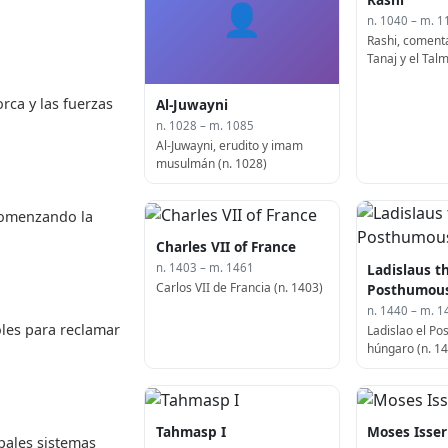
👤
n. 1040 – m. 1
Rashi, comenta
Tanaj y el Tal
rca y las fuerzas
Al-Juwayni
n. 1028 – m. 1085
Al-Juwayni, erudito y imam
musulmán (n. 1028)
 comenzando la
Charles VII of France
Ladislaus t
n. 1403 – m. 1461
Carlos VII de Francia (n. 1403)
Posthumou
n. 1440 – m. 1
oles para reclamar
Ladislao el Po
húngaro (n. 1
Tahmasp I
Moses Isser
ipales sistemas