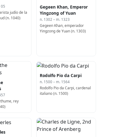
Gegeen Khan, Emperor
105
rista judío de la
Yingzong of Yuan
mud (n. 1040)
n. 1302 – m. 1323
Gegeen Khan, emperador
Yingzong de Yuan (n. 1303)
Rodolfo Pio da Carpi
he
n. 1500 – m. 1564
Rodolfo Pio da Carpi, cardenal
s
italiano (n. 1500)
457
sthume, rey
440)
les