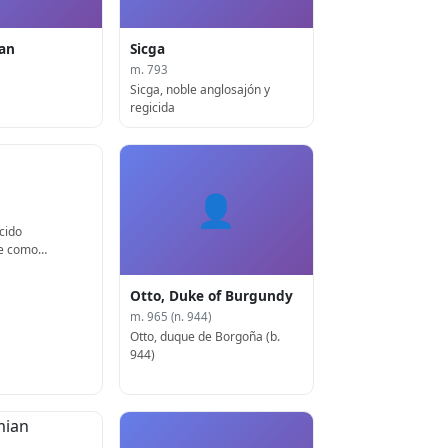
ian
Sicga
m. 793
Sicga, noble anglosajón y
regicida
👤
cido
e como
zu de Zhou
Otto, Duke of Burgundy
m. 965 (n. 944)
Otto, duque de Borgoña (b.
944)