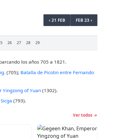
‹ 21 FEB
FEB 23 ›
25
26
27
28
29
abarcando los años 705 a 1821.
ng.
(705);
Batalla de Picotin entre Fernando
 Yingzong of Yuan
(1302).
,
Sicga
(793).
Ver todos →