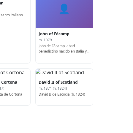
an
👤
santo italiano
John of Fécamp
m. 1079
John de Fécamp, abad
benedictino nacido en Italia y
escritor espiritual
 Cortona
David II of Scotland
47)
m. 1371 (n. 1324)
ta de Cortona
David II de Escocia (b. 1324)