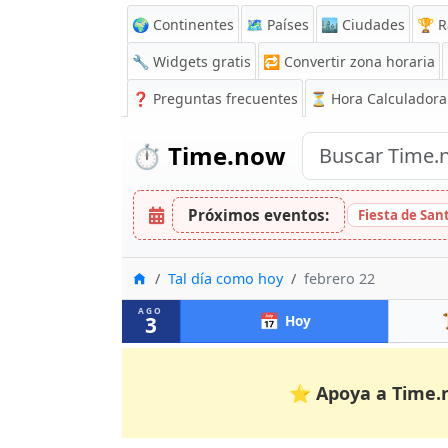
🌍 Continentes
🗺️ Países
🏙️ Ciudades
🏆 R
🔧 Widgets gratis
🔁
Convertir zona horaria
❓
Preguntas frecuentes
⏳ Hora Calculadora
⏱️
Time.now
Próximos eventos:
Fiesta de Sa
Inicio
Tal día como hoy
febrero 22
AGO
📅
3
Hoy
⭐
Apoya a Time.