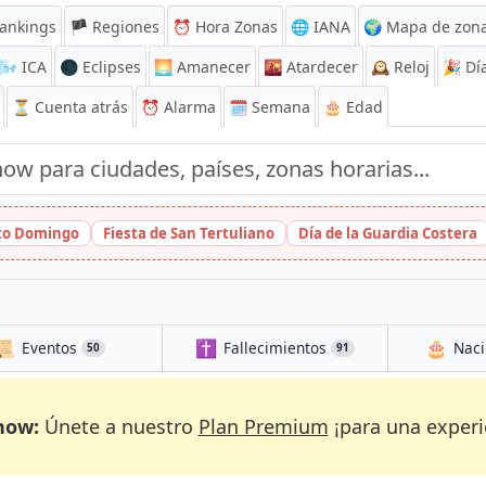
ankings
🏴 Regiones
⏰
Hora Zonas
🌐 IANA
🌍 Mapa de zona
🌬️
ICA
🌑 Eclipses
🌅
Amanecer
🌇
Atardecer
🕰️
Reloj
🎉
Día
⏳
Cuenta atrás
⏰
Alarma
🗓️ Semana
🎂 Edad
nto Domingo
Fiesta de San Tertuliano
Día de la Guardia Costera
📜
✝️
🎂
Eventos
Fallecimientos
Naci
50
91
now:
Únete a nuestro
Plan Premium
¡para una experi