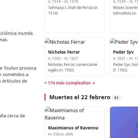
n. 1514 – m. 1576
n. 1520 – m. 1
Tahmasp I, shah de Persia (n.
Moses Isserles
1514)
talmudista (n.
iclónica inunda
nas.
Nicholas Ferrar
Peder Syv
n. 1592 – m. 1637
n. 1631 – m. 1
Nicholas Ferrar, comerciante
Peder Syv, his
de Toulon provoca
inglés (n. 1592)
(f. 1702)
an sometidos a
 Artículos de
+ 174 más cumpleaños →
Muertes el 22 febrero
91
aña cerca de
Maximianus of Ravenna
m. 556 (n. 499)