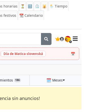
s horarias
⏳
🔡
⏲️
🕌
🌦️ Tiempo
s festivos
📆
Calendario
🇪🇸
📅
Día de Matica slovenská
🗓️
mientos
Meses
186
▼
encia sin anuncios!