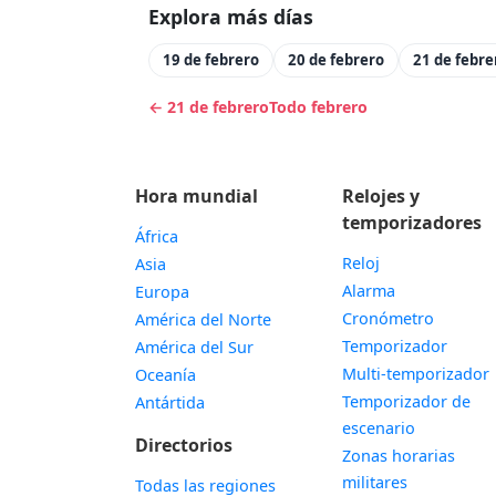
Explora más días
19 de febrero
20 de febrero
21 de febre
← 21 de febrero
Todo febrero
Hora mundial
Relojes y
temporizadores
África
Reloj
Asia
Alarma
Europa
Cronómetro
América del Norte
Temporizador
América del Sur
Multi-temporizador
Oceanía
Temporizador de
Antártida
escenario
Directorios
Zonas horarias
militares
Todas las regiones