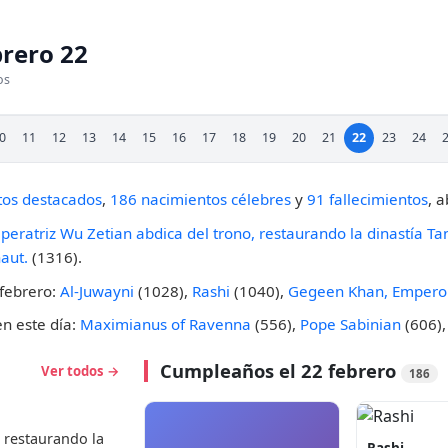
brero 22
os
0
11
12
13
14
15
16
17
18
19
20
21
22
23
24
tos destacados
,
186 nacimientos célebres
y
91 fallecimientos
, 
eratriz Wu Zetian abdica del trono, restaurando la dinastía Ta
aut.
(1316).
 febrero:
Al-Juwayni
(1028),
Rashi
(1040),
Gegeen Khan, Emperor
en este día:
Maximianus of Ravenna
(556),
Pope Sabinian
(606)
Cumpleaños el 22 febrero
Ver todos →
186
 restaurando la
Rashi