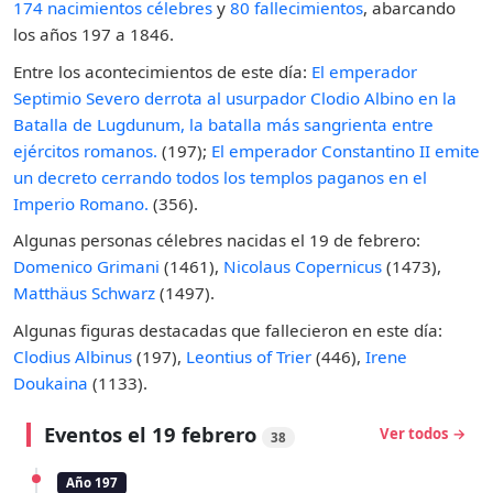
174 nacimientos célebres
y
80 fallecimientos
, abarcando
los años 197 a 1846.
Entre los acontecimientos de este día:
El emperador
Septimio Severo derrota al usurpador Clodio Albino en la
Batalla de Lugdunum, la batalla más sangrienta entre
ejércitos romanos.
(197);
El emperador Constantino II emite
un decreto cerrando todos los templos paganos en el
Imperio Romano.
(356).
Algunas personas célebres nacidas el 19 de febrero:
Domenico Grimani
(1461),
Nicolaus Copernicus
(1473),
Matthäus Schwarz
(1497).
Algunas figuras destacadas que fallecieron en este día:
Clodius Albinus
(197),
Leontius of Trier
(446),
Irene
Doukaina
(1133).
Eventos el 19 febrero
Ver todos →
38
Año 197