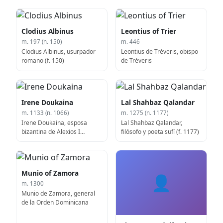
Clodius Albinus
Leontius of Trier
m. 197 (n. 150)
m. 446
Clodius Albinus, usurpador
Leontius de Tréveris, obispo
romano (f. 150)
de Tréveris
Irene Doukaina
Lal Shahbaz Qalandar
m. 1133 (n. 1066)
m. 1275 (n. 1177)
Irene Doukaina, esposa
Lal Shahbaz Qalandar,
bizantina de Alexios I
filósofo y poeta sufí (f. 1177)
Komnenos (f. 1066)
Munio of Zamora
👤
m. 1300
Munio de Zamora, general
de la Orden Dominicana