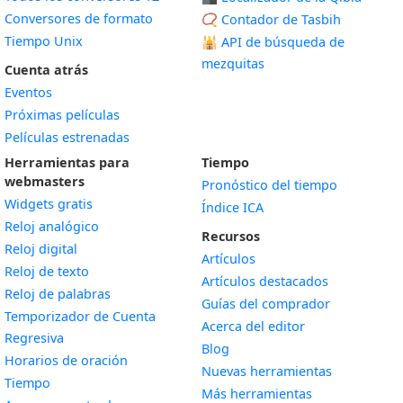
Conversores de formato
📿 Contador de Tasbih
Tiempo Unix
🕌
API de búsqueda de
mezquitas
Cuenta atrás
Eventos
Próximas películas
Películas estrenadas
Herramientas para
Tiempo
webmasters
Pronóstico del tiempo
Widgets gratis
Índice ICA
Widget
Reloj analógico
Recursos
Widget
Reloj digital
Artículos
Widget
Reloj de texto
Artículos destacados
Widget
Reloj de palabras
Guías del comprador
Temporizador de Cuenta
Acerca del editor
Widget
Regresiva
Blog
Widget
Horarios de oración
Nuevas herramientas
Widget
Tiempo
Más herramientas
Widget