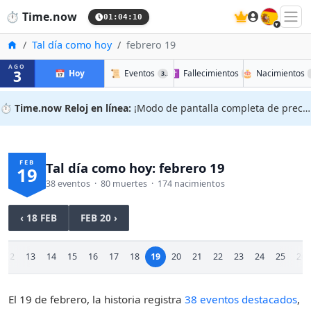
🇪🇸
⏱️
Time.now
01:04:10
Inicio
Tal día como hoy
febrero 19
AGO
3
📅
Hoy
📜
Eventos
✝️
Fallecimientos
🎂
Nacimientos
38
80
⏱️
Time.now Reloj en línea:
¡Modo de pantalla completa de precisión!
FEB
Tal día como hoy: febrero 19
19
38 eventos · 80 muertes · 174 nacimientos
‹ 18 FEB
FEB 20 ›
12
13
14
15
16
17
18
19
20
21
22
23
24
25
26
El 19 de febrero, la historia registra
38 eventos destacados
,