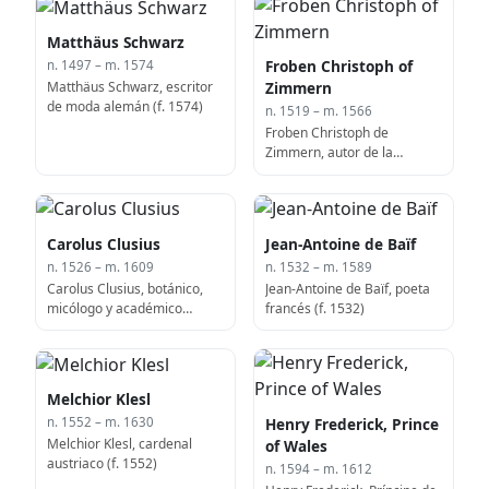
Matthäus Schwarz
Froben Christoph of
n. 1497 – m. 1574
Matthäus Schwarz, escritor
Zimmern
de moda alemán (f. 1574)
n. 1519 – m. 1566
Froben Christoph de
Zimmern, autor de la
Crónica de Zimmern (f.
1566)
Carolus Clusius
Jean-Antoine de Baïf
n. 1526 – m. 1609
n. 1532 – m. 1589
Carolus Clusius, botánico,
Jean-Antoine de Baïf, poeta
micólogo y académico
francés (f. 1532)
flamenco (f. 1526)
Melchior Klesl
Henry Frederick, Prince
n. 1552 – m. 1630
Melchior Klesl, cardenal
of Wales
austriaco (f. 1552)
n. 1594 – m. 1612