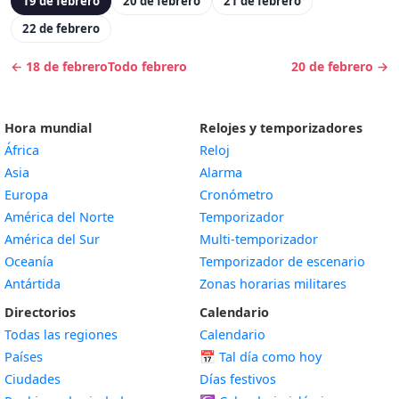
19 de febrero
20 de febrero
21 de febrero
22 de febrero
← 18 de febrero
Todo febrero
20 de febrero →
Hora mundial
Relojes y temporizadores
África
Reloj
Asia
Alarma
Europa
Cronómetro
América del Norte
Temporizador
América del Sur
Multi-temporizador
Oceanía
Temporizador de escenario
Antártida
Zonas horarias militares
Directorios
Calendario
Todas las regiones
Calendario
Países
📅
Tal día como hoy
Ciudades
Días festivos