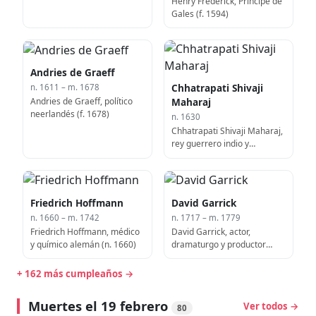
Henry Frederick, Príncipe de
Gales (f. 1594)
Andries de Graeff
Chhatrapati Shivaji
n. 1611 – m. 1678
Andries de Graeff, político
Maharaj
neerlandés (f. 1678)
n. 1630
Chhatrapati Shivaji Maharaj,
rey guerrero indio y
miembro del clan Bhonsle
Maratha
Friedrich Hoffmann
David Garrick
n. 1660 – m. 1742
n. 1717 – m. 1779
Friedrich Hoffmann, médico
David Garrick, actor,
y químico alemán (n. 1660)
dramaturgo y productor
inglés (d. 1779)
+ 162 más cumpleaños →
Muertes el 19 febrero
Ver todos →
80