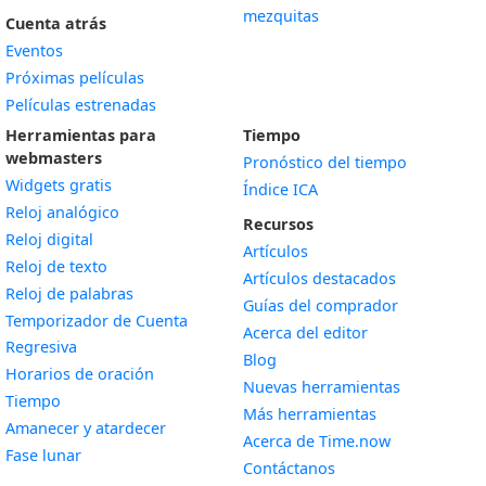
mezquitas
Cuenta atrás
Eventos
Próximas películas
Películas estrenadas
Herramientas para
Tiempo
webmasters
Pronóstico del tiempo
Widgets gratis
Índice ICA
Widget
Reloj analógico
Recursos
Widget
Reloj digital
Artículos
Widget
Reloj de texto
Artículos destacados
Widget
Reloj de palabras
Guías del comprador
Temporizador de Cuenta
Acerca del editor
Widget
Regresiva
Blog
Widget
Horarios de oración
Nuevas herramientas
Widget
Tiempo
Más herramientas
Widget
Amanecer y atardecer
Acerca de Time.now
Widget
Fase lunar
Contáctanos