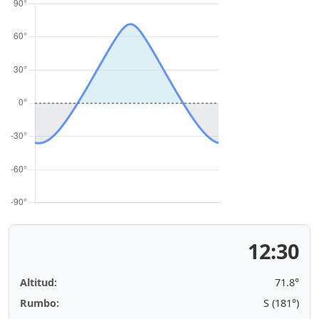
12:30
Altitud:
71.8°
Rumbo:
S (181°)