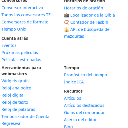
Conversores
Horarios de oración
Conversor interactivo
Horarios de oración
Todos los conversores TZ
🕋 Localizador de la Qibla
Conversores de formato
📿 Contador de Tasbih
Tiempo Unix
🕌
API de búsqueda de
mezquitas
Cuenta atrás
Eventos
Próximas películas
Películas estrenadas
Herramientas para
Tiempo
webmasters
Pronóstico del tiempo
Widgets gratis
Índice ICA
Widget
Reloj analógico
Recursos
Widget
Reloj digital
Artículos
Widget
Reloj de texto
Artículos destacados
Widget
Reloj de palabras
Guías del comprador
Temporizador de Cuenta
Acerca del editor
Widget
Regresiva
Blog