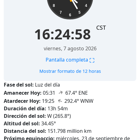
8
4
7
5
6
CST
16:24:59
viernes, 7 agosto 2026
⛶
Pantalla completa
Mostrar formato de 12 horas
Fase del sol:
Luz del día
↑
Amanecer Hoy:
05:31
67.4° ENE
↑
Atardecer Hoy:
19:25
292.4° WNW
Duración del día:
13h 54m
Dirección del sol:
W (265.8°)
Altitud del sol:
34.45°
Distancia del sol:
151.798 million km
Próximo equinoccio:
miércoles, 23 de septiembre de