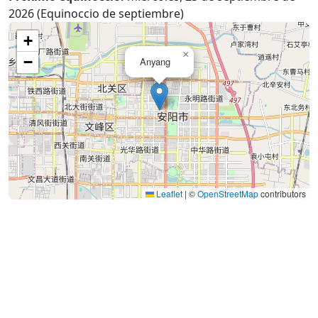
2026 (Equinoccio de septiembre)
+
×
−
Anyang
Leaflet
|
©
OpenStreetMap
contributors