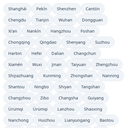
Shanghái
Pekín
Shenzhen
Cantón
Chengdu
Tianjin
Wuhan
Dongguan
Xi’an
Nankín
Hangzhou
Foshan
Chongqing
Qingdao
Shenyang
Suzhou
Harbin
Hefei
Dalian
Changchun
Xiamén
Wuxi
Jinan
Taiyuan
Zhengzhou
Shijiazhuang
Kunming
Zhongshan
Nanning
Shantou
Ningbo
Shiyan
Tangshan
Changzhou
Zibo
Changsha
Guiyang
Ürümqi
Ürümqi
Lanzhou
Shaoxing
Nanchong
Huizhou
Lianyungang
Baotou