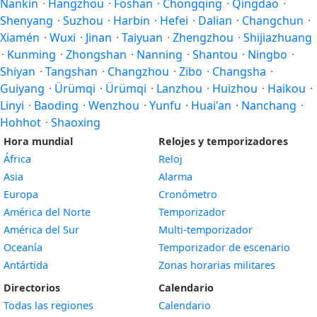
Nankín
·
Hangzhou
·
Foshan
·
Chongqing
·
Qingdao
·
Shenyang
·
Suzhou
·
Harbin
·
Hefei
·
Dalian
·
Changchun
·
Xiamén
·
Wuxi
·
Jinan
·
Taiyuan
·
Zhengzhou
·
Shijiazhuang
·
Kunming
·
Zhongshan
·
Nanning
·
Shantou
·
Ningbo
·
Shiyan
·
Tangshan
·
Changzhou
·
Zibo
·
Changsha
·
Guiyang
·
Ürümqi
·
Ürümqi
·
Lanzhou
·
Huizhou
·
Haikou
·
Linyi
·
Baoding
·
Wenzhou
·
Yunfu
·
Huai'an
·
Nanchang
·
Hohhot
·
Shaoxing
Hora mundial
Relojes y temporizadores
África
Reloj
Asia
Alarma
Europa
Cronómetro
América del Norte
Temporizador
América del Sur
Multi-temporizador
Oceanía
Temporizador de escenario
Antártida
Zonas horarias militares
Directorios
Calendario
Todas las regiones
Calendario