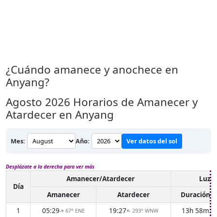
¿Cuándo amanece y anochece en
Anyang?
Agosto 2026
Horarios de Amanecer y
Atardecer en Anyang
Mes:
Año:
Ver datos del sol
Desplázate a la derecha para ver más
Amanecer/Atardecer
Luz d
Día
Amanecer
Atardecer
Duración
1
05:29
19:27
13h 58m
67° ENE
293° WNW
↑
↑