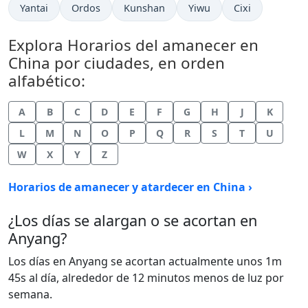
Yantai
Ordos
Kunshan
Yiwu
Cixi
Explora Horarios del amanecer en
China por ciudades, en orden
alfabético:
A
B
C
D
E
F
G
H
J
K
L
M
N
O
P
Q
R
S
T
U
W
X
Y
Z
Horarios de amanecer y atardecer en China ›
¿Los días se alargan o se acortan en
Anyang?
Los días en Anyang se acortan actualmente unos 1m
45s al día, alrededor de 12 minutos menos de luz por
semana.