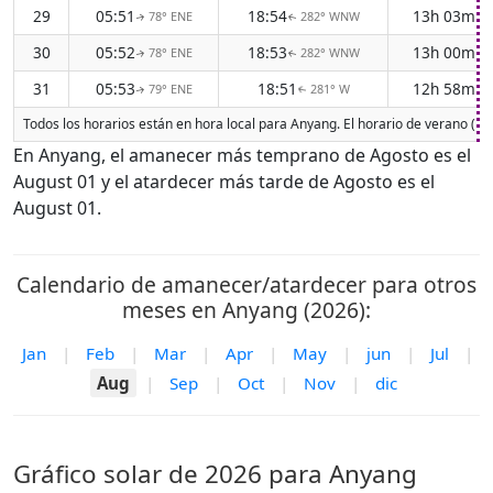
29
05:51
18:54
13h 03m
78° ENE
282° WNW
↑
↑
30
05:52
18:53
13h 00m
78° ENE
282° WNW
↑
↑
31
05:53
18:51
12h 58m
79° ENE
281° W
↑
↑
Todos los horarios están en hora local para Anyang. El horario de verano (DS
En Anyang, el amanecer más temprano de Agosto es el
August 01 y el atardecer más tarde de Agosto es el
August 01.
Calendario de amanecer/atardecer para otros
meses en Anyang (2026):
Jan
|
Feb
|
Mar
|
Apr
|
May
|
jun
|
Jul
|
Aug
|
Sep
|
Oct
|
Nov
|
dic
Gráfico solar de 2026 para Anyang