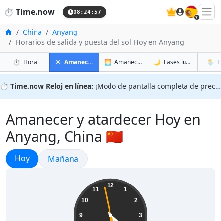
🇪🇸
⏱️
Time.now
08:24:58
Inicio
China
Anyang
Horarios de salida y puesta del sol Hoy en Anyang
en Anyang
en Anyang
en Any
en Any
⏱️
Hora
☀️
Amanecer y atardecer
🌅
Amanecer y atardecer mañana
🌙
Fases lunares
🌦️
T
⏱️
Time.now Reloj en línea:
¡Modo de pantalla completa de precisión!
Amanecer y atardecer Hoy en
Anyang, China 🇨🇳
Amanecer y atardecer
Hoy
Amanecer y atardecer
Mañana
16:24:59
12
11
1
10
2
9
3