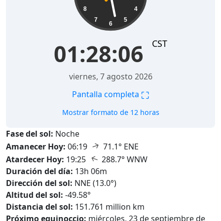
8
4
7
5
6
CST
01:28:08
viernes, 7 agosto 2026
⛶
Pantalla completa
Mostrar formato de 12 horas
Fase del sol:
Noche
↑
Amanecer Hoy:
06:19
71.1° ENE
↑
Atardecer Hoy:
19:25
288.7° WNW
Duración del día:
13h 06m
Dirección del sol:
NNE (13.0°)
Altitud del sol:
-49.58°
Distancia del sol:
151.761 million km
Próximo equinoccio:
miércoles, 23 de septiembre de