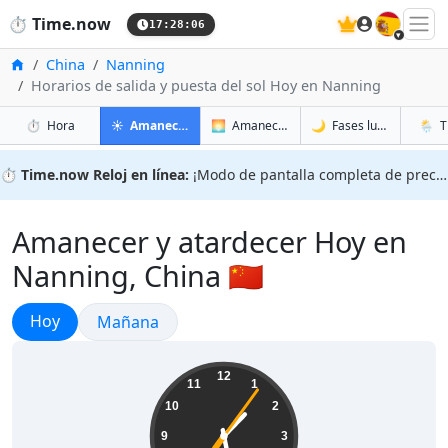
🇪🇸
⏱️
Time.now
17:28:07
Inicio
China
Nanning
Horarios de salida y puesta del sol Hoy en Nanning
en Nanning
en Nanning
en Nan
en Nan
⏱️
Hora
☀️
Amanecer y atardecer
🌅
Amanecer y atardecer mañana
🌙
Fases lunares
🌦️
T
⏱️
Time.now Reloj en línea:
¡Modo de pantalla completa de precisión!
Amanecer y atardecer Hoy en
Nanning, China 🇨🇳
Amanecer y atardecer
Hoy
Amanecer y atardecer
Mañana
01:28:08
12
11
1
10
2
9
3