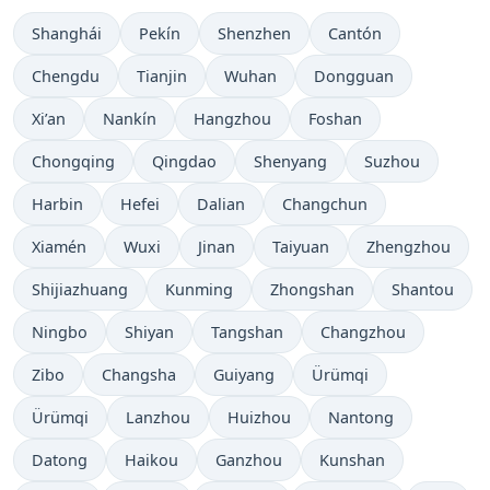
Shanghái
Pekín
Shenzhen
Cantón
Chengdu
Tianjin
Wuhan
Dongguan
Xi’an
Nankín
Hangzhou
Foshan
Chongqing
Qingdao
Shenyang
Suzhou
Harbin
Hefei
Dalian
Changchun
Xiamén
Wuxi
Jinan
Taiyuan
Zhengzhou
Shijiazhuang
Kunming
Zhongshan
Shantou
Ningbo
Shiyan
Tangshan
Changzhou
Zibo
Changsha
Guiyang
Ürümqi
Ürümqi
Lanzhou
Huizhou
Nantong
Datong
Haikou
Ganzhou
Kunshan