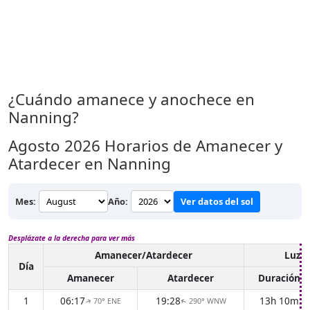
¿Cuándo amanece y anochece en
Nanning?
Agosto 2026
Horarios de Amanecer y
Atardecer en Nanning
Mes:
Año:
Ver datos del sol
Desplázate a la derecha para ver más
Amanecer/Atardecer
Luz d
Día
Amanecer
Atardecer
Duración
1
06:17
19:28
13h 10m
70° ENE
290° WNW
↑
↑