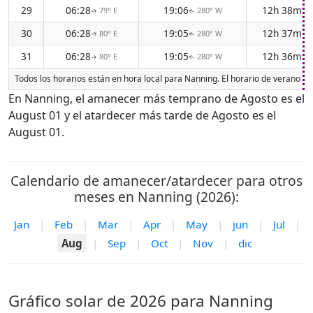
29
06:28
19:06
12h 38m
79° E
280° W
↑
↑
30
06:28
19:05
12h 37m
80° E
280° W
↑
↑
31
06:28
19:05
12h 36m
80° E
280° W
↑
↑
Todos los horarios están en hora local para Nanning. El horario de verano (D
En Nanning, el amanecer más temprano de Agosto es el
August 01 y el atardecer más tarde de Agosto es el
August 01.
Calendario de amanecer/atardecer para otros
meses en Nanning (2026):
Jan
|
Feb
|
Mar
|
Apr
|
May
|
jun
|
Jul
|
Aug
|
Sep
|
Oct
|
Nov
|
dic
Gráfico solar de 2026 para Nanning