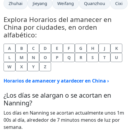
Zhuhai
Jieyang
Weifang
Quanzhou
Cixi
Explora Horarios del amanecer en
China por ciudades, en orden
alfabético:
A
B
C
D
E
F
G
H
J
K
L
M
N
O
P
Q
R
S
T
U
W
X
Y
Z
Horarios de amanecer y atardecer en China ›
¿Los días se alargan o se acortan en
Nanning?
Los días en Nanning se acortan actualmente unos 1m
00s al día, alrededor de 7 minutos menos de luz por
semana.