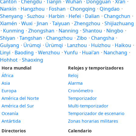
Cantón
·
Chengdu
·
Tianjin
·
Wuhan
·
Dongguan
·
Xi’an
·
Nankín
·
Hangzhou
·
Foshan
·
Chongqing
·
Qingdao
·
Shenyang
·
Suzhou
·
Harbin
·
Hefei
·
Dalian
·
Changchun
·
Xiamén
·
Wuxi
·
Jinan
·
Taiyuan
·
Zhengzhou
·
Shijiazhuang
·
Kunming
·
Zhongshan
·
Nanning
·
Shantou
·
Ningbo
·
Shiyan
·
Tangshan
·
Changzhou
·
Zibo
·
Changsha
·
Guiyang
·
Ürümqi
·
Ürümqi
·
Lanzhou
·
Huizhou
·
Haikou
·
Linyi
·
Baoding
·
Wenzhou
·
Yunfu
·
Huai'an
·
Nanchang
·
Hohhot
·
Shaoxing
Hora mundial
Relojes y temporizadores
África
Reloj
Asia
Alarma
Europa
Cronómetro
América del Norte
Temporizador
América del Sur
Multi-temporizador
Oceanía
Temporizador de escenario
Antártida
Zonas horarias militares
Directorios
Calendario