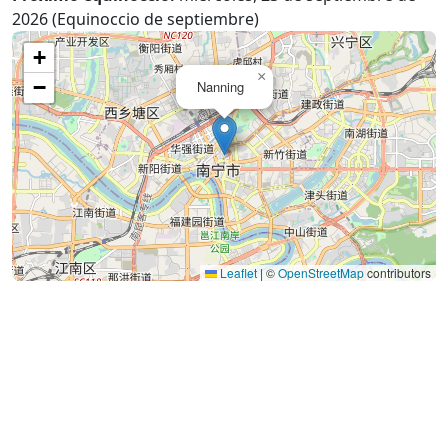
2026 (Equinoccio de septiembre)
+
×
−
Nanning
Leaflet
|
©
OpenStreetMap
contributors