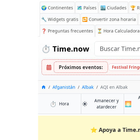
🌍 Continentes
🗺️ Países
🏙️ Ciudades
🏆 R
🔧 Widgets gratis
🔁
Convertir zona horaria
❓
Preguntas frecuentes
⏳ Hora Calculadora
⏱️
Time.now
Próximos eventos:
Festival Frin
Inicio
Afganistán
Aībak
AQI en Aībak
Amanecer y
⏱️
☀️
🌅
en Aībak
Hora
en Aībak
atardecer
⭐
Apoya a Time.