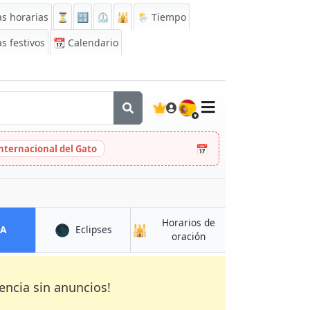
s horarias
⏳
🔡
⏲️
🕌
🌦️ Tiempo
s festivos
📆
Calendario
🇪🇸
📅
Internacional del Gato
Horarios de
🌑
🕌
en Aībak
en Aībak
CA
Eclipses
en Aībak
oración
encia sin anuncios!