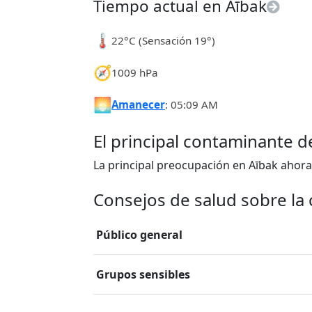
Tiempo actual en Aībak
🌡️
22°C (Sensación 19°)
🧭
1009 hPa
🌅
Amanecer
: 05:09 AM
El principal contaminante d
La principal preocupación en Aībak ahora
Consejos de salud sobre la c
Público general
Grupos sensibles