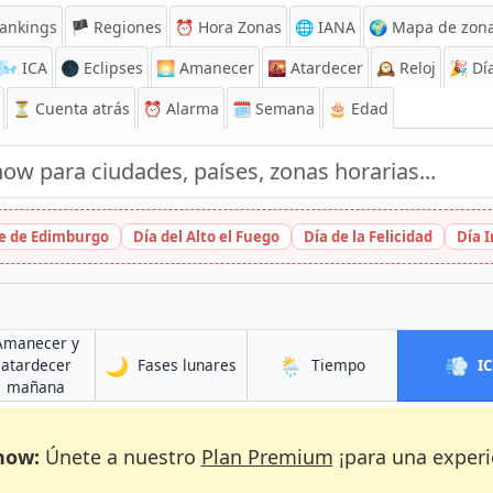
ankings
🏴 Regiones
⏰
Hora Zonas
🌐 IANA
🌍 Mapa de zona
🌬️
ICA
🌑 Eclipses
🌅
Amanecer
🌇
Atardecer
🕰️
Reloj
🎉
Día
⏳
Cuenta atrás
⏰
Alarma
🗓️ Semana
🎂 Edad
ge de Edimburgo
Día del Alto el Fuego
Día de la Felicidad
Día 
Amanecer y
🌙
🌦️
💨
en Aībak
en Aībak
atardecer
Fases lunares
Tiempo
I
en Aībak
mañana
now:
Únete a nuestro
Plan Premium
¡para una experi