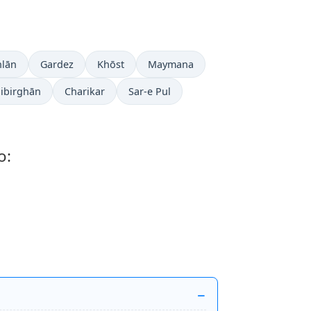
lān
Gardez
Khōst
Maymana
ibirghān
Charikar
Sar-e Pul
o: