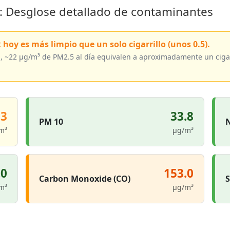
e: Desglose detallado de contaminantes
 hoy es más limpio que un solo cigarrillo (unos 0.5).
, ~22 µg/m³ de PM2.5 al día equivalen a aproximadamente un cigarr
.3
33.8
PM 10
N
m³
µg/m³
.0
153.0
Carbon Monoxide (CO)
S
m³
µg/m³