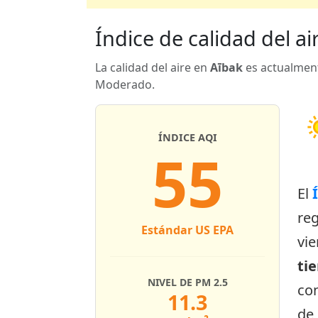
Índice de calidad del ai
La calidad del aire en
Aībak
es actualment
Moderado.
ÍNDICE AQI
55
El
re
Estándar US EPA
vie
ti
NIVEL DE PM 2.5
con
11.3
de 