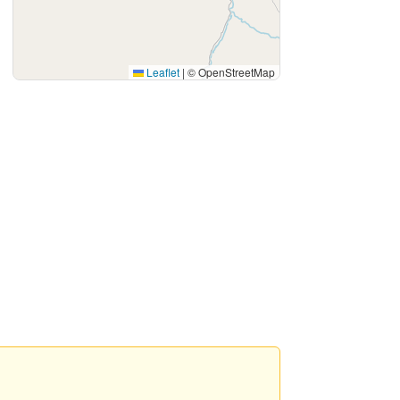
Leaflet
|
© OpenStreetMap