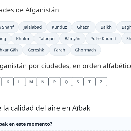
dades de Afganistán
 Sharīf
Jalālābād
Kunduz
Ghazni
Balkh
Bagh
ang
Khulm
Taloqan
Bāmyān
Pul-e Khumrī
Sh
hkar Gāh
Gereshk
Farah
Ghormach
fganistán por ciudades, en orden alfabétic
K
L
M
N
P
Q
S
T
Z
la calidad del aire en Aībak
 Aībak en este momento?