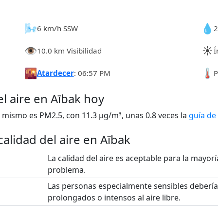
🌬️
💧
6 km/h SSW
👁️
☀️
10.0 km Visibilidad
Í
🌇
🌡️
Atardecer
: 06:57 PM
P
el aire en Aībak hoy
 mismo es PM2.5, con 11.3 µg/m³, unas 0.8 veces la
guía de
alidad del aire en Aībak
La calidad del aire es aceptable para la mayoría
problema.
Las personas especialmente sensibles debería
prolongados o intensos al aire libre.