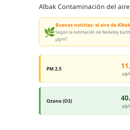
Aībak Contaminación del air
Buenas noticias: el aire de Aībak
🌿
Según la estimación de Berkeley Earth
µg/m³.
11
PM 2.5
µg/
40
Ozono (O3)
µg/