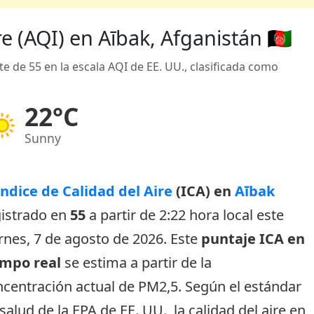
re (AQI) en Aībak, Afganistán 🇦🇫
e de 55 en la escala AQI de EE. UU., clasificada como
22°C
Sunny
Índice de Calidad del Aire
(ICA) en
Aībak
gistrado en
55
a partir de 2:22 hora local este
rnes, 7 de agosto de 2026. Este
puntaje ICA en
empo real
se estima a partir de la
centración actual de PM2,5. Según el estándar
salud de la EPA de EE. UU., la calidad del aire en