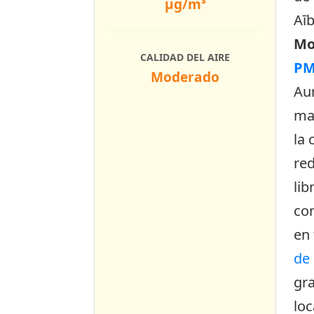
µg/m³
Aīb
Mo
CALIDAD DEL AIRE
PM
Moderado
Au
may
la 
red
lib
con
en 
de 
gr
loc