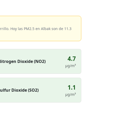
illo. Hoy las PM2.5 en Aībak son de 11.3
4.7
itrogen Dioxide (NO2)
µg/m³
1.1
ulfur Dioxide (SO2)
µg/m³