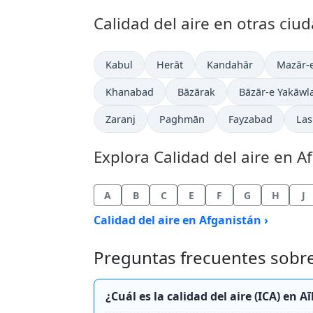
Calidad del aire en otras ciu
Kabul
Herāt
Kandahār
Mazār-e
Khanabad
Bāzārak
Bāzār-e Yakāwl
Zaranj
Paghmān
Fayzabad
Las
Explora Calidad del aire en A
A
B
C
E
F
G
H
J
Calidad del aire en Afganistán ›
Preguntas frecuentes sobre 
¿Cuál es la calidad del aire (ICA) en