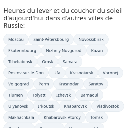
Heures du lever et du coucher du soleil
d'aujourd'hui dans d'autres villes de
Russie:
Moscou
Saint-Pétersbourg
Novossibirsk
Ekaterinbourg
Nizhniy Novgorod
Kazan
Tcheliabinsk
Omsk
Samara
Rostov-sur-le-Don
Ufa
Krasnoïarsk
Voronej
Volgograd
Perm
Krasnodar
Saratov
Tiumen
Tolyatti
Izhevsk
Barnaoul
Ulyanovsk
Irkoutsk
Khabarovsk
Vladivostok
Makhachkala
Khabarovsk Vtoroy
Tomsk