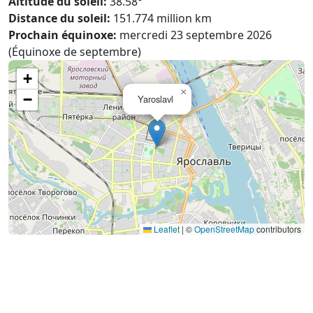
Altitude du soleil:
38.58°
Distance du soleil:
151.774 million km
Prochain équinoxe:
mercredi 23 septembre 2026
(Équinoxe de septembre)
+
×
−
Yaroslavl
Leaflet
|
©
OpenStreetMap
contributors