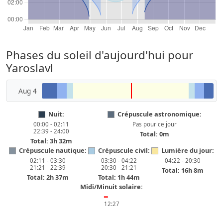
Phases du soleil d'aujourd'hui pour
Yaroslavl
Aug 4
Nuit:
Crépuscule astronomique:
00:00 - 02:11
Pas pour ce jour
22:39 - 24:00
Total: 0m
Total: 3h 32m
Crépuscule nautique:
Crépuscule civil:
Lumière du jour:
02:11 - 03:30
03:30 - 04:22
04:22 - 20:30
21:21 - 22:39
20:30 - 21:21
Total: 16h 8m
Total: 2h 37m
Total: 1h 44m
Midi/Minuit solaire:
━
12:27