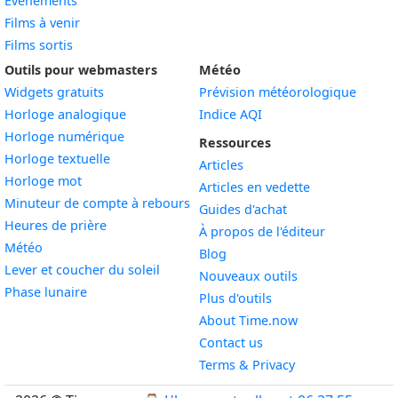
Événements
Films à venir
Films sortis
Outils pour webmasters
Météo
Widgets gratuits
Prévision météorologique
Widget
Horloge analogique
Indice AQI
Widget
Horloge numérique
Ressources
Widget
Horloge textuelle
Articles
Widget
Horloge mot
Articles en vedette
Widget
Minuteur de compte à rebours
Guides d'achat
Widget
Heures de prière
À propos de l'éditeur
Widget
Météo
Blog
Widget
Lever et coucher du soleil
Nouveaux outils
Widget
Phase lunaire
Plus d'outils
About Time.now
Contact us
Terms & Privacy