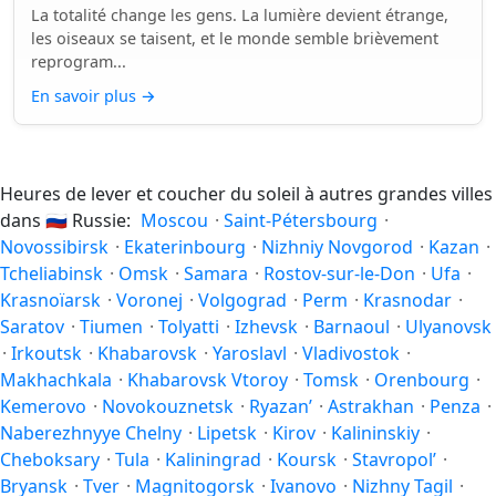
La totalité change les gens. La lumière devient étrange,
les oiseaux se taisent, et le monde semble brièvement
reprogram...
En savoir plus
→
Heures de lever et coucher du soleil à autres grandes villes
dans
🇷🇺
Russie:
Moscou
·
Saint-Pétersbourg
·
Novossibirsk
·
Ekaterinbourg
·
Nizhniy Novgorod
·
Kazan
·
Tcheliabinsk
·
Omsk
·
Samara
·
Rostov-sur-le-Don
·
Ufa
·
Krasnoïarsk
·
Voronej
·
Volgograd
·
Perm
·
Krasnodar
·
Saratov
·
Tiumen
·
Tolyatti
·
Izhevsk
·
Barnaoul
·
Ulyanovsk
·
Irkoutsk
·
Khabarovsk
·
Yaroslavl
·
Vladivostok
·
Makhachkala
·
Khabarovsk Vtoroy
·
Tomsk
·
Orenbourg
·
Kemerovo
·
Novokouznetsk
·
Ryazan’
·
Astrakhan
·
Penza
·
Naberezhnyye Chelny
·
Lipetsk
·
Kirov
·
Kalininskiy
·
Cheboksary
·
Tula
·
Kaliningrad
·
Koursk
·
Stavropol’
·
Bryansk
·
Tver
·
Magnitogorsk
·
Ivanovo
·
Nizhny Tagil
·