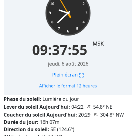
10
2
9
3
8
4
7
5
6
MSK
09:37:56
jeudi, 6 août 2026
⛶
Plein écran
Afficher le format 12 heures
Phase du soleil:
Lumière du jour
↑
Lever du soleil Aujourd'hui:
04:22
54.8° NE
↑
Coucher du soleil Aujourd'hui:
20:29
304.8° NW
Durée du jour:
16h 07m
Direction du soleil:
SE (124.6°)