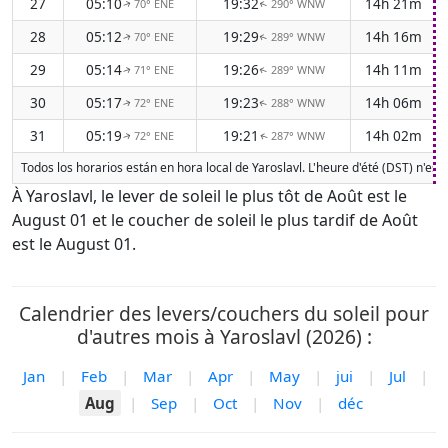
27
05:10
19:32
14h 21m
70° ENE
290° WNW
↑
↑
28
05:12
19:29
14h 16m
70° ENE
289° WNW
↑
↑
29
05:14
19:26
14h 11m
71° ENE
289° WNW
↑
↑
30
05:17
19:23
14h 06m
72° ENE
288° WNW
↑
↑
31
05:19
19:21
14h 02m
72° ENE
287° WNW
↑
↑
Todos los horarios están en hora local de Yaroslavl. L'heure d'été (DST) n'es
À Yaroslavl, le lever de soleil le plus tôt de Août est le
August 01 et le coucher de soleil le plus tardif de Août
est le August 01.
Calendrier des levers/couchers du soleil pour
d'autres mois à Yaroslavl (2026) :
Jan
|
Feb
|
Mar
|
Apr
|
May
|
jui
|
Jul
|
Aug
|
Sep
|
Oct
|
Nov
|
déc