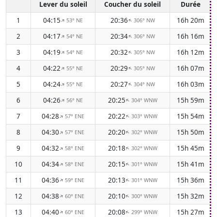
Lever du soleil
Coucher du soleil
Durée
1
04:15
20:36
16h 20m
53° NE
306° NW
↑
↑
2
04:17
20:34
16h 16m
54° NE
306° NW
↑
↑
3
04:19
20:32
16h 12m
54° NE
305° NW
↑
↑
4
04:22
20:29
16h 07m
55° NE
305° NW
↑
↑
5
04:24
20:27
16h 03m
55° NE
304° NW
↑
↑
6
04:26
20:25
15h 59m
56° NE
304° WNW
↑
↑
7
04:28
20:22
15h 54m
57° ENE
303° WNW
↑
↑
8
04:30
20:20
15h 50m
57° ENE
302° WNW
↑
↑
9
04:32
20:18
15h 45m
58° ENE
302° WNW
↑
↑
10
04:34
20:15
15h 41m
58° ENE
301° WNW
↑
↑
11
04:36
20:13
15h 36m
59° ENE
301° WNW
↑
↑
12
04:38
20:10
15h 32m
60° ENE
300° WNW
↑
↑
13
04:40
20:08
15h 27m
60° ENE
299° WNW
↑
↑