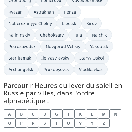
Orenbourg
Kemerovo
Novokouznetsk
Ryazan’
Astrakhan
Penza
Naberezhnyye Chelny
Lipetsk
Kirov
Kalininskiy
Cheboksary
Tula
Nalchik
Petrozavodsk
Novgorod Velikiy
Yakoutsk
Sterlitamak
Île Vasyl'evsky
Staryy Oskol
Archangelsk
Prokopyevsk
Vladikavkaz
Parcourir Heures du lever du soleil en
Russie par villes, dans l'ordre
alphabétique :
A
B
C
D
G
I
K
L
M
N
O
P
R
S
T
U
V
Y
Z