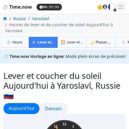
🇫🇷
⏱️
Time.now
06:37:56
Accueil
Russie
Yaroslavl
Heures de lever et de coucher de soleil Aujourd'hui à
Yaroslavl
à Yaroslavl
à Yaroslavl
à Yar
à Y
⏱️
Heure
☀️
Lever et coucher du soleil
🌅
Lever et coucher du soleil demain
🌙
Phases de la Lune
🌦️
⏱️
Time.now Horloge en ligne:
Mode plein écran de précision!
Lever et coucher du soleil
Aujourd'hui à Yaroslavl, Russie
🇷🇺
Lever et coucher du soleil
Aujourd'hui
Lever et coucher du soleil
Demain
09:37:56
12
11
1