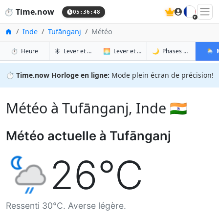
🇫🇷
⏱️
Time.now
05:36:49
Accueil
Inde
Tufānganj
Météo
à Tufānganj
à Tufānganj
à Tuf
à 
⏱️
Heure
☀️
Lever et coucher du soleil
🌅
Lever et coucher du soleil demain
🌙
Phases de la Lune
🌦️
⏱️
Time.now Horloge en ligne:
Mode plein écran de précision!
Météo à Tufānganj, Inde 🇮🇳
Météo actuelle à Tufānganj
26°C
Ressenti 30°C. Averse légère.