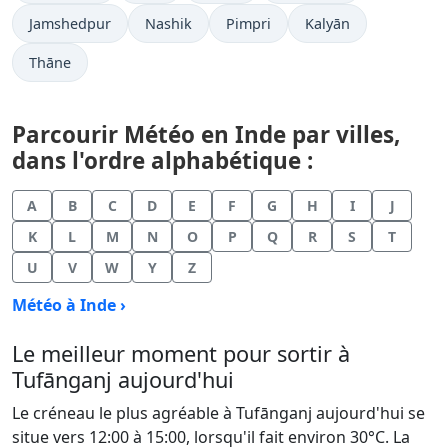
Jamshedpur
Nashik
Pimpri
Kalyān
Thāne
Parcourir Météo en Inde par villes,
dans l'ordre alphabétique :
A
B
C
D
E
F
G
H
I
J
K
L
M
N
O
P
Q
R
S
T
U
V
W
Y
Z
Météo à Inde ›
Le meilleur moment pour sortir à
Tufānganj aujourd'hui
Le créneau le plus agréable à Tufānganj aujourd'hui se
situe vers 12:00 à 15:00, lorsqu'il fait environ 30°C. La