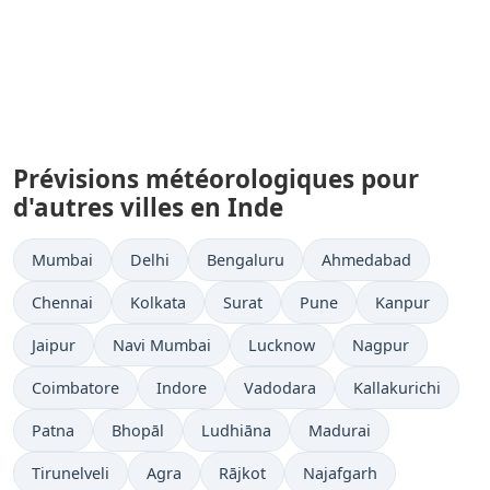
Prévisions météorologiques pour
d'autres villes en Inde
Mumbai
Delhi
Bengaluru
Ahmedabad
Chennai
Kolkata
Surat
Pune
Kanpur
Jaipur
Navi Mumbai
Lucknow
Nagpur
Coimbatore
Indore
Vadodara
Kallakurichi
Patna
Bhopāl
Ludhiāna
Madurai
Tirunelveli
Agra
Rājkot
Najafgarh