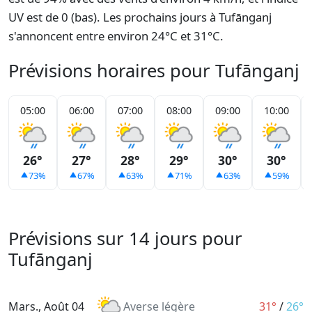
UV est de 0 (bas). Les prochains jours à Tufānganj
s'annoncent entre environ 24°C et 31°C.
Prévisions horaires pour Tufānganj
05:00
06:00
07:00
08:00
09:00
10:00
26°
27°
28°
29°
30°
30°
73%
67%
63%
71%
63%
59%
Prévisions sur 14 jours pour
Tufānganj
Mars., Août 04
Averse légère
31°
/
26°