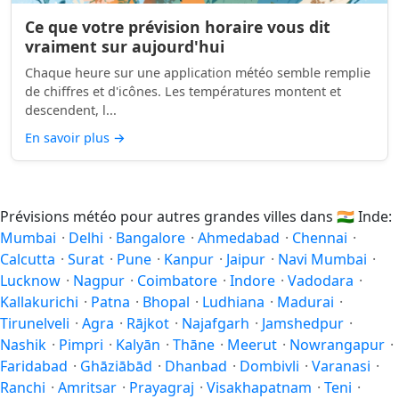
Ce que votre prévision horaire vous dit
vraiment sur aujourd'hui
Chaque heure sur une application météo semble remplie
de chiffres et d'icônes. Les températures montent et
descendent, l...
En savoir plus
→
Prévisions météo pour autres grandes villes dans
🇮🇳
Inde:
Mumbai
·
Delhi
·
Bangalore
·
Ahmedabad
·
Chennai
·
Calcutta
·
Surat
·
Pune
·
Kanpur
·
Jaipur
·
Navi Mumbai
·
Lucknow
·
Nagpur
·
Coimbatore
·
Indore
·
Vadodara
·
Kallakurichi
·
Patna
·
Bhopal
·
Ludhiana
·
Madurai
·
Tirunelveli
·
Agra
·
Rājkot
·
Najafgarh
·
Jamshedpur
·
Nashik
·
Pimpri
·
Kalyān
·
Thāne
·
Meerut
·
Nowrangapur
·
Faridabad
·
Ghāziābād
·
Dhanbad
·
Dombivli
·
Varanasi
·
Ranchi
·
Amritsar
·
Prayagraj
·
Visakhapatnam
·
Teni
·