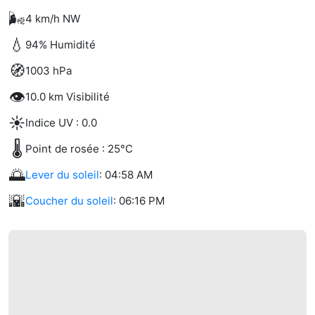
🌬️
4 km/h NW
💧
94% Humidité
🧭
1003 hPa
👁️
10.0 km Visibilité
☀️
Indice UV : 0.0
🌡️
Point de rosée : 25°C
🌅
Lever du soleil
: 04:58 AM
🌇
Coucher du soleil
: 06:16 PM