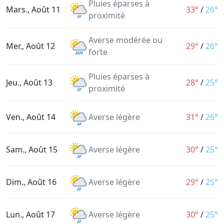
Pluies éparses à
Mars., Août 11
33°
/
26°
proximité
Averse modérée ou
Mer., Août 12
29°
/
26°
forte
Pluies éparses à
Jeu., Août 13
28°
/
25°
proximité
Ven., Août 14
Averse légère
31°
/
26°
Sam., Août 15
Averse légère
30°
/
25°
Dim., Août 16
Averse légère
29°
/
25°
Lun., Août 17
Averse légère
30°
/
25°