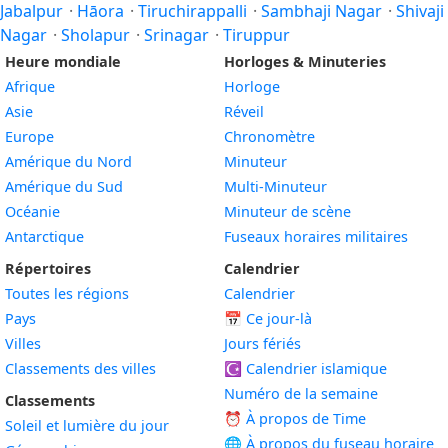
Jabalpur
·
Hāora
·
Tiruchirappalli
·
Sambhaji Nagar
·
Shivaji
Nagar
·
Sholapur
·
Srinagar
·
Tiruppur
Heure mondiale
Horloges & Minuteries
Afrique
Horloge
Asie
Réveil
Europe
Chronomètre
Amérique du Nord
Minuteur
Amérique du Sud
Multi-Minuteur
Océanie
Minuteur de scène
Antarctique
Fuseaux horaires militaires
Répertoires
Calendrier
Toutes les régions
Calendrier
Pays
📅
Ce jour-là
Villes
Jours fériés
Classements des villes
☪️
Calendrier islamique
Numéro de la semaine
Classements
⏰ À propos de Time
Soleil et lumière du jour
🌐 À propos du fuseau horaire