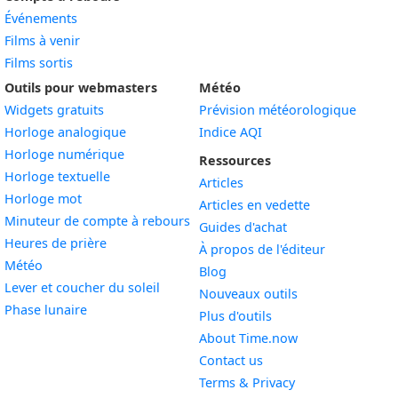
Événements
Films à venir
Films sortis
Outils pour webmasters
Météo
Widgets gratuits
Prévision météorologique
Widget
Horloge analogique
Indice AQI
Widget
Horloge numérique
Ressources
Widget
Horloge textuelle
Articles
Widget
Horloge mot
Articles en vedette
Widget
Minuteur de compte à rebours
Guides d'achat
Widget
Heures de prière
À propos de l'éditeur
Widget
Météo
Blog
Widget
Lever et coucher du soleil
Nouveaux outils
Widget
Phase lunaire
Plus d'outils
About Time.now
Contact us
Terms & Privacy