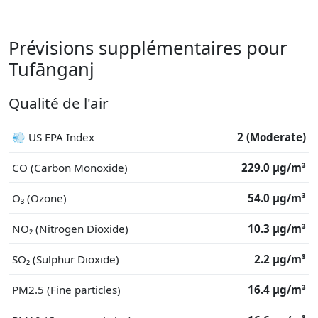
Prévisions supplémentaires pour
Tufānganj
Qualité de l'air
💨 US EPA Index
2 (Moderate)
CO (Carbon Monoxide)
229.0 μg/m³
O₃ (Ozone)
54.0 μg/m³
NO₂ (Nitrogen Dioxide)
10.3 μg/m³
SO₂ (Sulphur Dioxide)
2.2 μg/m³
PM2.5 (Fine particles)
16.4 μg/m³